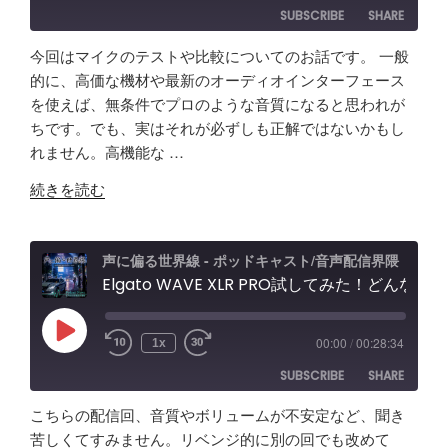
SUBSCRIBE
SHARE
今回はマイクのテストや比較についてのお話です。 一般
SHARE
Amazon
Apple Podcasts
的に、高価な機材や最新のオーディオインターフェース
を使えば、無条件でプロのような音質になると思われが
RSS
Spotify
LINK
ちです。でも、実はそれが必ずしも正解ではないかもし
RSS FEED
れません。高機能な …
EMBED
"【音
続きを読む
質
比
較
声に偏る世界線 - ポッドキャスト/音声配信界隈
検
Elgato WAVE XLR PRO試してみた！どんな製品？ポッドキャスト＆配信者向けエルガト オーディオインターフェースレビュー&忘備録！
証】
SHURE
Play
00:00
/
00:28:34
1x
Episode
SM63
SUBSCRIBE
SHARE
vs
Fifine
こちらの配信回、音質やボリュームが不安定など、聞き
AM8
SHARE
Amazon
Apple Podcasts
苦しくてすみません。リベンジ的に別の回でも改めて