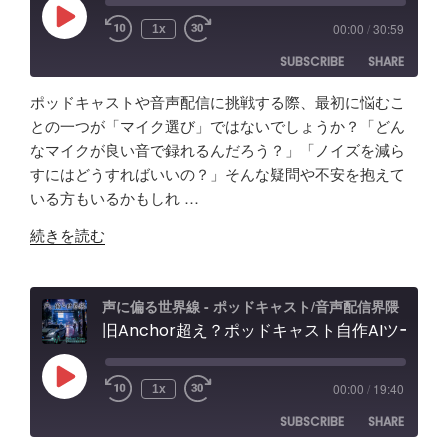
想
ィ
Play
00:00
/
30:59
1x
Episode
の
オ
SUBSCRIBE
SHARE
「ポ
イ
ッ
ン
ポッドキャストや音声配信に挑戦する際、最初に悩むこ
ド
タ
SHARE
Amazon
Apple Podcasts
との一つが「マイク選び」ではないでしょうか？「どん
キ
ー
なマイクが良い音で録れるんだろう？」「ノイズを減ら
RSS
Spotify
ャ
LINK
フ
すにはどうすればいいの？」そんな疑問や不安を抱えて
RSS FEED
ス
ェ
いる方もいるかもしれ …
EMBED
ト
ー
"原
音
続きを読む
ス
点
声
レ
回
編
ビ
帰
集」
声に偏る世界線 - ポッドキャスト/音声配信界隈
ュ
の
旧Anchor超え？ポッドキャスト自作AIツールの記録。録音・編集・構成まで！Google AI Studioでバイブコーディング
ア
ー
「Tascam
プ
&
DR-
リ
忘
Play
00:00
/
19:40
1x
Episode
07X」
【Google
備
SUBSCRIBE
SHARE
5
AI
録！"