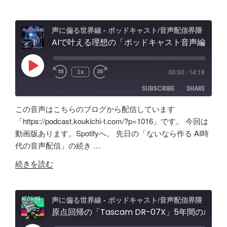
音
ッ
ン
ボ
ド
効
ッ
キ
果
声に偏る世界線 - ポッドキャスト/音声配信界隈
ク
AIで叶える理想の「ポッドキャスト音声編集」アプリ【Google AI Studio】バイブコーディングの可能性と試行錯誤の記録
ャ
と
ス
ス
機
の
ト
能
Play
00:00
/
14:18
1x
Episode
効
＆
紹
SUBSCRIBE
SHARE
果
配
介"
は？
信
の
この音声はこちらのブログから配信しています
Tascam
者
SHARE
Amazon
Apple Podcasts
「https://podcast.koukichi-t.com/?p=1016」です。 今回は
DR-
向
動画版あります。Spotifyへ。 先日の「ないなら作る AI時
RSS
Spotify
07X&TroyStudio
LINK
け
代の音声配信」の続き …
RSS FEED
で
エ
EMBED
"AI
録
ル
続きを読む
で
音
ガ
叶
＆
ト
え
検
オ
声に偏る世界線 - ポッドキャスト/音声配信界隈
る
原点回帰の「Tascam DR-07X」5年間のポッドキャスト配信で試したノイズ除去/環境音問題ほか配信初心者向け対策など振り返り
証"
ー
理
の
デ