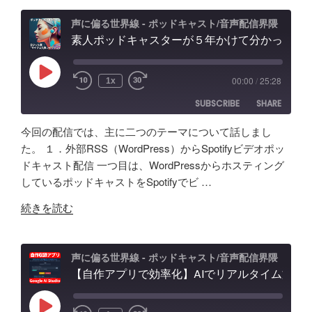
と
ー
除
の
判
ル
去/
声に偏る世界線 - ポッドキャスト/音声配信界隈
記
別
素人ポッドキャスターが５年かけて分かった事「マイクより安いイヤホン買うべき」理由、BGM音量どのくらいにすべき？外部からSpotifyビデオポッドキャスト投稿
の
環
録"
不
記
境
の
能？
録。
音
Play
00:00
/
25:28
1x
Episode
音
録
問
SUBSCRIBE
SHARE
声
音・
題
ク
編
ほ
今回の配信では、主に二つのテーマについて話しまし
ロ
集・
か
SHARE
Amazon
Apple Podcasts
た。 １．外部RSS（WordPress）からSpotifyビデオポッ
ー
構
配
ドキャスト配信 一つ目は、WordPressからホスティング
RSS
Spotify
ン
LINK
成
信
しているポッドキャストをSpotifyでビ …
RSS FEED
AI
ま
初
EMBED
"素
の
で！
続きを読む
心
人
ポ
Google
者
ポ
ッ
AI
向
ッ
ド
Studio
声に偏る世界線 - ポッドキャスト/音声配信界隈
け
ド
【自作アプリで効率化】AIでリアルタイム文字起こし＆分析テスト！音声収録&ポッドキャスト投稿 - Google AI Studio
キ
で
対
キ
ャ
バ
策
ャ
ス
イ
な
Play