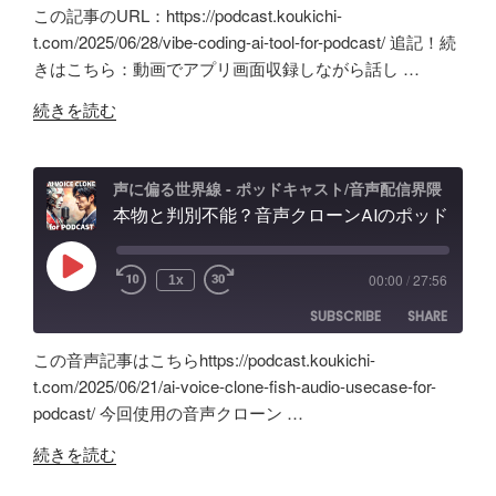
年
Studio】
の
この記事のURL：https://podcast.koukichi-
間
バ
SHARE
Amazon
Apple Podcasts
t.com/2025/06/28/vibe-coding-ai-tool-for-podcast/ 追記！続
の
イ
きはこちら：動画でアプリ画面収録しながら話し …
RSS
Spotify
ポ
LINK
ブ
RSS FEED
"旧
ッ
コ
続きを読む
EMBED
Anchor
ド
ー
超
キ
デ
え？
ャ
ィ
声に偏る世界線 - ポッドキャスト/音声配信界隈
ポ
本物と判別不能？音声クローンAIのポッドキャスト活用術と可能性「Fish Audio」ユースケース
ス
ン
ッ
ト
グ
ド
配
の
Play
00:00
/
27:56
1x
Episode
キ
信
可
SUBSCRIBE
SHARE
ャ
で
能
ス
試
性
この音声記事はこちらhttps://podcast.koukichi-
ト
し
と
SHARE
Amazon
Apple Podcasts
t.com/2025/06/21/ai-voice-clone-fish-audio-usecase-for-
自
た
試
podcast/ 今回使用の音声クローン …
RSS
Spotify
作
LINK
ノ
行
RSS FEED
"本
AI
イ
続きを読む
錯
EMBED
物
ツ
ズ
誤