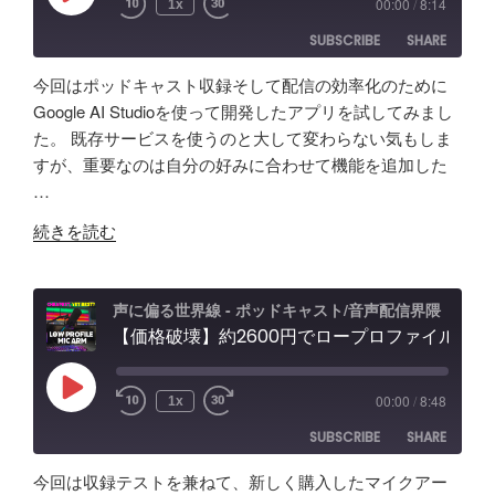
00:00
/
8:14
1x
Episode
ス
ト
ブ
ど
SUBSCRIBE
SHARE
タ
活
コ
振
ー
用
ー
り
今回はポッドキャスト収録そして配信の効率化のために
が
術
デ
返
SHARE
Amazon
Apple Podcasts
Google AI Studioを使って開発したアプリを試してみまし
５
と
ィ
り"
た。 既存サービスを使うのと大して変わらない気もしま
RSS
Spotify
年
LINK
可
ン
の
すが、重要なのは自分の好みに合わせて機能を追加した
RSS FEED
か
能
グ"
…
EMBED
け
性
の
"【自
て
「Fish
続きを読む
作
分
Audio」
ア
か
ユ
プ
っ
ー
声に偏る世界線 - ポッドキャスト/音声配信界隈
リ
【価格破壊】約2600円でロープロファイル！？配信・ポッドキャスト用マイクアーム アリエクで買ってみた
た
ス
で
事
ケ
効
「マ
ー
Play
00:00
/
8:48
1x
Episode
率
イ
ス"
SUBSCRIBE
SHARE
化】
ク
の
AI
よ
今回は収録テストを兼ねて、新しく購入したマイクアー
で