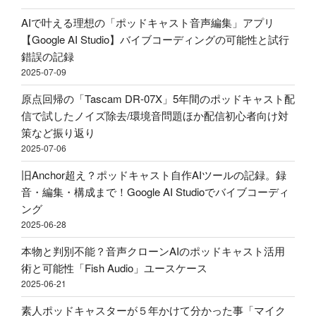
イ
声
ら
ル！？
AIで叶える理想の「ポッドキャスト音声編集」アプリ
収
い
配
【Google AI Studio】バイブコーディングの可能性と試行
録
に
信・
錯誤の記録
&
す
ポ
2025-07-09
ポ
べ
ッ
ッ
き？
原点回帰の「Tascam DR-07X」5年間のポッドキャスト配
ド
ド
外
信で試したノイズ除去/環境音問題ほか配信初心者向け対
キ
キ
部
策など振り返り
ャ
ャ
か
2025-07-06
ス
ス
ら
ト
旧Anchor超え？ポッドキャスト自作AIツールの記録。録
ト
Spotify
用
音・編集・構成まで！Google AI Studioでバイブコーディ
投
ビ
マ
ング
稿
デ
イ
2025-06-28
–
オ
ク
Google
ポ
本物と判別不能？音声クローンAIのポッドキャスト活用
ア
AI
ッ
術と可能性「Fish Audio」ユースケース
ー
Studio"
ド
2025-06-21
ム
の
キ
ア
素人ポッドキャスターが５年かけて分かった事「マイク
ャ