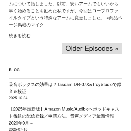
り
SHARE
Amazon
Apple Podcasts
ムについて話しました。以前、安いアームでもいいから
リ
安
早く始めることを勧めた私ですが、今回はロープロファ
RSS
Spotify
ア
LINK
い
イルタイプという特殊なアームに変更しました。 ※商品ペ
RSS FEED
ル
イ
ージ掲載のマイク …
EMBED
タ
ヤ
"【価
イ
ホ
続きを読む
格
ム
ン
Older Episodes »
破
文
買
壊】
字
う
約
起
べ
2600
BLOG
こ
き」
円
し
理
で
吸音ボックスの効果は？Tascam DR-07X&TroyStudioで録
＆
由、
ロ
音＆検証
分
BGM
ー
2025-10-24
析
音
プ
テ
量
【2025年最新版】Amazon Music/Audibleへポッドキャス
ロ
ス
ど
ト番組の配信登録／申請方法。音声メディア最新情報
フ
ト！
の
2020年9月～
ァ
音
く
2025-07-15