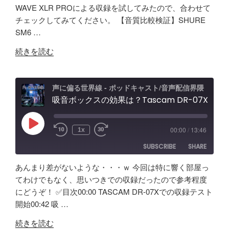
/
WAVE XLR PROによる収録を試してみたので、合わせて
RSS
Spotify
Elgato
LINK
チェックしてみてください。 【音質比較検証】SHURE
RSS FEED
Wave
SM6 …
EMBED
XLR
"Elgato
Pro
続きを読む
WAVE
レ
XLR
ビ
PRO
ュ
声に偏る世界線 - ポッドキャスト/音声配信界隈
試
吸音ボックスの効果は？Tascam DR-07X&TroyStudioで録音＆検証
ー
し
エ
て
フ
Play
00:00
/
13:46
1x
Episode
み
ェ
SUBSCRIBE
SHARE
た！
ク
ど
ト
あんまり差がないような・・・ｗ 今回は特に響く部屋っ
ん
＆
SHARE
Amazon
Apple Podcasts
てわけでもなく、思いつきでの収録だったので参考程度
な
ノ
にどうぞ！ ✅️目次00:00 TASCAM DR-07Xでの収録テスト
RSS
Spotify
製
LINK
イ
開始00:42 吸 …
RSS FEED
品？
キ
EMBED
"吸
ポ
ャ
続きを読む