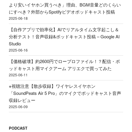
リ
より安いイヤホン買うべき」理由、BGM音量どのくらい
ス
エ
にすべき？外部からSpotifyビデオポッドキャスト投稿
ト
ク
2025-06-18
投
で
稿"
【自作アプリで効率化】AIでリアルタイム文字起こし＆
買
の
分析テスト！音声収録&ポッドキャスト投稿 – Google AI
っ
Studio
て
2025-06-16
み
た"
【価格破壊】約2600円でロープロファイル！？配信・ポ
の
ッドキャスト用マイクアーム アリエクで買ってみた
2025-06-11
※視聴注意【散歩収録】ワイヤレスイヤホン
「SoundPeats Air 5 Pro」のマイクでポッドキャスト音声
収録レビュー
2025-06-09
PODCAST