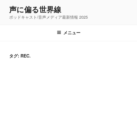
コ
声に偏る世界線
ン
ポッドキャスト/音声メディア最新情報 2025
テ
ン
ツ
メニュー
へ
ス
キ
タグ:
REC.
ッ
プ