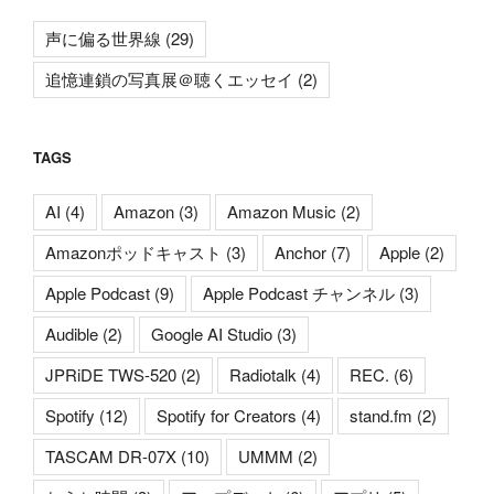
声に偏る世界線
(29)
追憶連鎖の写真展＠聴くエッセイ
(2)
TAGS
AI
(4)
Amazon
(3)
Amazon Music
(2)
Amazonポッドキャスト
(3)
Anchor
(7)
Apple
(2)
Apple Podcast
(9)
Apple Podcast チャンネル
(3)
Audible
(2)
Google AI Studio
(3)
JPRiDE TWS-520
(2)
Radiotalk
(4)
REC.
(6)
Spotify
(12)
Spotify for Creators
(4)
stand.fm
(2)
TASCAM DR-07X
(10)
UMMM
(2)