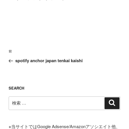
投
過
前
稿
去
spotify anchor japan tenkai kaishi
ナ
の
ビ
投
ゲ
稿
ー
SEARCH
シ
検
検
ョ
索
索:
ン
※当サイトではGoogle Adsense/Amazonアソシエイト他、