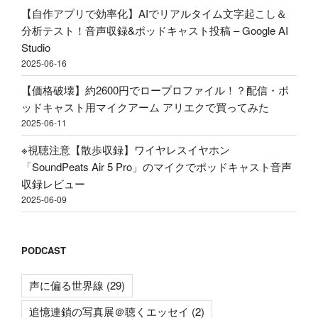
で
稿"
【自作アプリで効率化】AIでリアルタイム文字起こし＆
買
の
分析テスト！音声収録&ポッドキャスト投稿 – Google AI
っ
Studio
て
2025-06-16
み
た"
【価格破壊】約2600円でロープロファイル！？配信・ポ
の
ッドキャスト用マイクアーム アリエクで買ってみた
2025-06-11
※視聴注意【散歩収録】ワイヤレスイヤホン
「SoundPeats Air 5 Pro」のマイクでポッドキャスト音声
収録レビュー
2025-06-09
PODCAST
声に偏る世界線
(29)
追憶連鎖の写真展＠聴くエッセイ
(2)