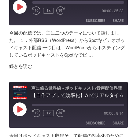
の
能？
録。
音
Play
00:00
/
25:28
1x
Episode
音
録
問
SUBSCRIBE
SHARE
声
音・
題
ク
編
ほ
今回の配信では、主に二つのテーマについて話しまし
ロ
集・
か
SHARE
Amazon
Apple Podcasts
た。 １．外部RSS（WordPress）からSpotifyビデオポッ
ー
構
配
ドキャスト配信 一つ目は、WordPressからホスティング
RSS
Spotify
ン
LINK
成
信
しているポッドキャストをSpotifyでビ …
RSS FEED
AI
ま
初
EMBED
"素
の
で！
続きを読む
心
人
ポ
Google
者
ポ
ッ
AI
向
ッ
ド
Studio
声に偏る世界線 - ポッドキャスト/音声配信界隈
け
ド
【自作アプリで効率化】AIでリアルタイム文字起こし＆分析テスト！音声収録&ポッドキャスト投稿 - Google AI Studio
キ
で
対
キ
ャ
バ
策
ャ
ス
イ
な
Play
00:00
/
8:14
1x
Episode
ス
ト
ブ
ど
SUBSCRIBE
SHARE
タ
活
コ
振
ー
用
ー
り
今回はポッドキャスト収録そして配信の効率化のために