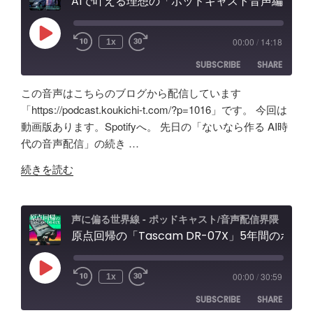
ク
AIで叶える理想の「ポッドキャスト音声編集」アプリ【Google AI Studio】バイブコーディングの可能性と試行錯誤の記録
ャ
と
ス
ス
機
の
ト
能
Play
00:00
/
14:18
1x
Episode
効
＆
紹
SUBSCRIBE
SHARE
果
配
介"
は？
信
の
この音声はこちらのブログから配信しています
Tascam
者
SHARE
Amazon
Apple Podcasts
「https://podcast.koukichi-t.com/?p=1016」です。 今回は
DR-
向
動画版あります。Spotifyへ。 先日の「ないなら作る AI時
RSS
Spotify
07X&TroyStudio
LINK
け
代の音声配信」の続き …
RSS FEED
で
エ
EMBED
"AI
録
ル
続きを読む
で
音
ガ
叶
＆
ト
え
検
オ
声に偏る世界線 - ポッドキャスト/音声配信界隈
る
原点回帰の「Tascam DR-07X」5年間のポッドキャスト配信で試したノイズ除去/環境音問題ほか配信初心者向け対策など振り返り
証"
ー
理
の
デ
想
ィ
Play
00:00
/
30:59
1x
Episode
の
オ
SUBSCRIBE
SHARE
「ポ
イ