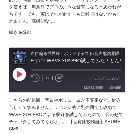
を使えば、無条件でプロのような音質になると思われが
RSS
Spotify
LINK
ちです。でも、実はそれが必ずしも正解ではないかもし
RSS FEED
れません。高機能な …
EMBED
"【音
続きを読む
質
比
較
声に偏る世界線 - ポッドキャスト/音声配信界隈
検
Elgato WAVE XLR PRO試してみた！どんな製品？ポッドキャスト＆配信者向けエルガト オーディオインターフェースレビュー&忘備録！
証】
SHURE
Play
00:00
/
00:28:34
1x
Episode
SM63
SUBSCRIBE
SHARE
vs
Fifine
こちらの配信回、音質やボリュームが不安定など、聞き
AM8
SHARE
Amazon
Apple Podcasts
苦しくてすみません。リベンジ的に別の回でも改めて
/
WAVE XLR PROによる収録を試してみたので、合わせて
RSS
Spotify
Elgato
LINK
チェックしてみてください。 【音質比較検証】SHURE
RSS FEED
Wave
SM6 …
EMBED
XLR