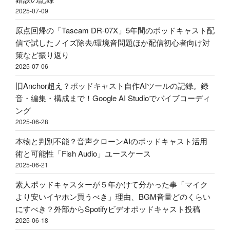
ポ
2025-07-09
ポ
べ
ッ
ッ
き？
原点回帰の「Tascam DR-07X」5年間のポッドキャスト配
ド
ド
外
信で試したノイズ除去/環境音問題ほか配信初心者向け対
キ
キ
部
策など振り返り
ャ
ャ
か
2025-07-06
ス
ス
ら
ト
旧Anchor超え？ポッドキャスト自作AIツールの記録。録
ト
Spotify
用
音・編集・構成まで！Google AI Studioでバイブコーディ
投
ビ
マ
ング
稿
デ
イ
2025-06-28
–
オ
ク
Google
ポ
本物と判別不能？音声クローンAIのポッドキャスト活用
ア
AI
ッ
術と可能性「Fish Audio」ユースケース
ー
Studio"
ド
2025-06-21
ム
の
キ
ア
素人ポッドキャスターが５年かけて分かった事「マイク
ャ
リ
より安いイヤホン買うべき」理由、BGM音量どのくらい
ス
エ
にすべき？外部からSpotifyビデオポッドキャスト投稿
ト
ク
2025-06-18
投