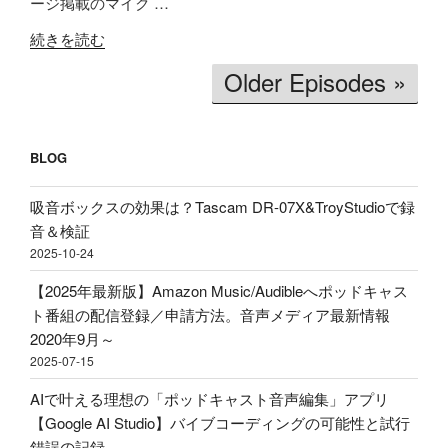
ージ掲載のマイク …
EMBED
タ
ヤ
"【価
イ
ホ
続きを読む
格
ム
ン
Older Episodes »
破
文
買
壊】
字
う
約
起
べ
2600
BLOG
こ
き」
円
し
理
で
吸音ボックスの効果は？Tascam DR-07X&TroyStudioで録
＆
由、
ロ
音＆検証
分
BGM
ー
2025-10-24
析
音
プ
テ
量
【2025年最新版】Amazon Music/Audibleへポッドキャス
ロ
ス
ど
ト番組の配信登録／申請方法。音声メディア最新情報
フ
ト！
の
2020年9月～
ァ
音
く
2025-07-15
イ
声
ら
ル！？
AIで叶える理想の「ポッドキャスト音声編集」アプリ
収
い
配
【Google AI Studio】バイブコーディングの可能性と試行
録
に
信・
錯誤の記録
&
す