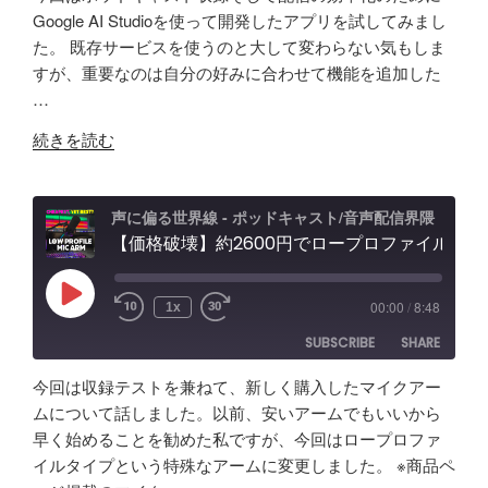
が
術
デ
返
SHARE
Amazon
Apple Podcasts
Google AI Studioを使って開発したアプリを試してみまし
５
と
ィ
り"
た。 既存サービスを使うのと大して変わらない気もしま
RSS
Spotify
年
LINK
可
ン
の
すが、重要なのは自分の好みに合わせて機能を追加した
RSS FEED
か
能
グ"
…
EMBED
け
性
の
"【自
て
「Fish
続きを読む
作
分
Audio」
ア
か
ユ
プ
っ
ー
声に偏る世界線 - ポッドキャスト/音声配信界隈
リ
【価格破壊】約2600円でロープロファイル！？配信・ポッドキャスト用マイクアーム アリエクで買ってみた
た
ス
で
事
ケ
効
「マ
ー
Play
00:00
/
8:48
1x
Episode
率
イ
ス"
SUBSCRIBE
SHARE
化】
ク
の
AI
よ
今回は収録テストを兼ねて、新しく購入したマイクアー
で
り
SHARE
Amazon
Apple Podcasts
ムについて話しました。以前、安いアームでもいいから
リ
安
早く始めることを勧めた私ですが、今回はロープロファ
RSS
Spotify
ア
LINK
い
イルタイプという特殊なアームに変更しました。 ※商品ペ
RSS FEED
ル
イ