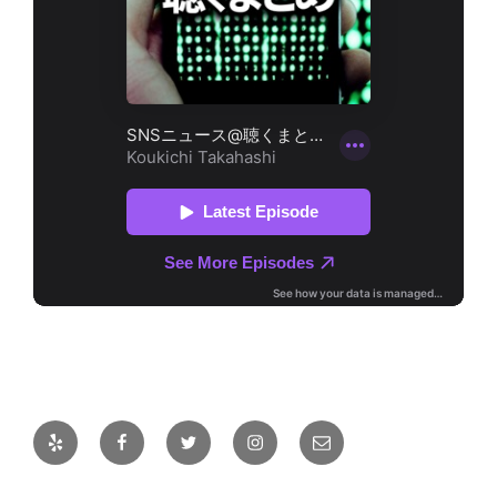
Yelp
Facebook
Twitter
Instagram
メ
ー
ル