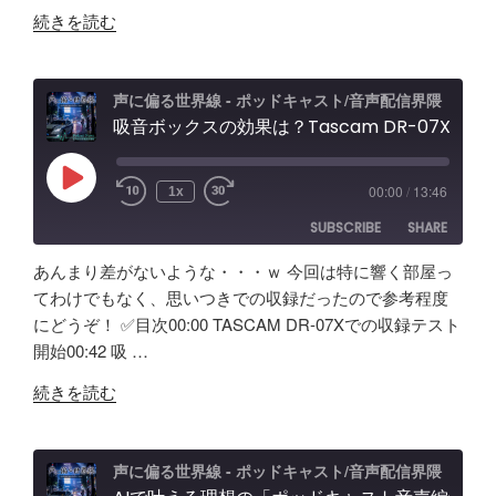
"Elgato
Pro
続きを読む
WAVE
レ
XLR
ビ
PRO
ュ
声に偏る世界線 - ポッドキャスト/音声配信界隈
試
吸音ボックスの効果は？Tascam DR-07X&TroyStudioで録音＆検証
ー
し
エ
て
フ
Play
00:00
/
13:46
1x
Episode
み
ェ
SUBSCRIBE
SHARE
た！
ク
ど
ト
あんまり差がないような・・・ｗ 今回は特に響く部屋っ
ん
＆
SHARE
Amazon
Apple Podcasts
てわけでもなく、思いつきでの収録だったので参考程度
な
ノ
にどうぞ！ ✅️目次00:00 TASCAM DR-07Xでの収録テスト
RSS
Spotify
製
LINK
イ
開始00:42 吸 …
RSS FEED
品？
キ
EMBED
"吸
ポ
ャ
続きを読む
音
ッ
ン
ボ
ド
効
ッ
キ
果
声に偏る世界線 - ポッドキャスト/音声配信界隈