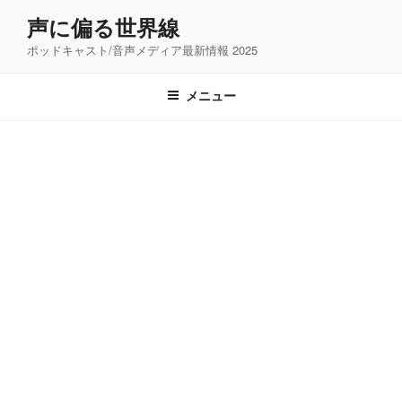
コ
声に偏る世界線
ン
ポッドキャスト/音声メディア最新情報 2025
テ
ン
ツ
メニュー
へ
ス
キ
ッ
プ