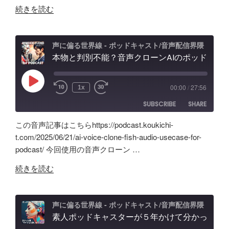
RSS FEED
"旧
ッ
コ
続きを読む
EMBED
Anchor
ド
ー
超
キ
デ
え？
ャ
ィ
声に偏る世界線 - ポッドキャスト/音声配信界隈
ポ
本物と判別不能？音声クローンAIのポッドキャスト活用術と可能性「Fish Audio」ユースケース
ス
ン
ッ
ト
グ
ド
配
の
Play
00:00
/
27:56
1x
Episode
キ
信
可
SUBSCRIBE
SHARE
ャ
で
能
ス
試
性
この音声記事はこちらhttps://podcast.koukichi-
ト
し
と
SHARE
Amazon
Apple Podcasts
t.com/2025/06/21/ai-voice-clone-fish-audio-usecase-for-
自
た
試
podcast/ 今回使用の音声クローン …
RSS
Spotify
作
LINK
ノ
行
RSS FEED
"本
AI
イ
続きを読む
錯
EMBED
物
ツ
ズ
誤
と
ー
除
の
判
ル
去/
声に偏る世界線 - ポッドキャスト/音声配信界隈
記
別
素人ポッドキャスターが５年かけて分かった事「マイクより安いイヤホン買うべき」理由、BGM音量どのくらいにすべき？外部からSpotifyビデオポッドキャスト投稿
の
環
録"
不
記
境