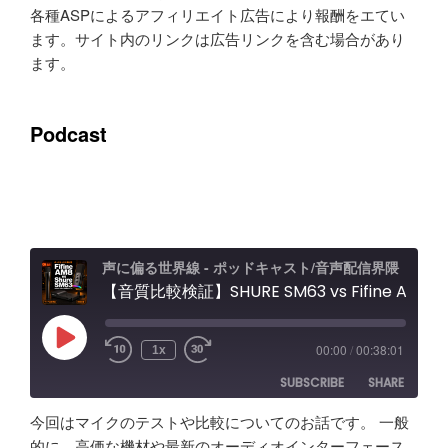
各種ASPによるアフィリエイト広告により報酬をエてい
ます。サイト内のリンクは広告リンクを含む場合があり
ます。
Podcast
声に偏る世界線 - ポッドキャスト/音声配信界隈
【音質比較検証】SHURE SM63 vs Fifine AM8 / Elgato Wave XLR Proレビュー エフェクト＆ノイキャン効果と機能紹介
Play
00:00
/
00:38:01
1x
Episode
SUBSCRIBE
SHARE
今回はマイクのテストや比較についてのお話です。 一般
SHARE
Amazon
Apple Podcasts
的に、高価な機材や最新のオーディオインターフェース