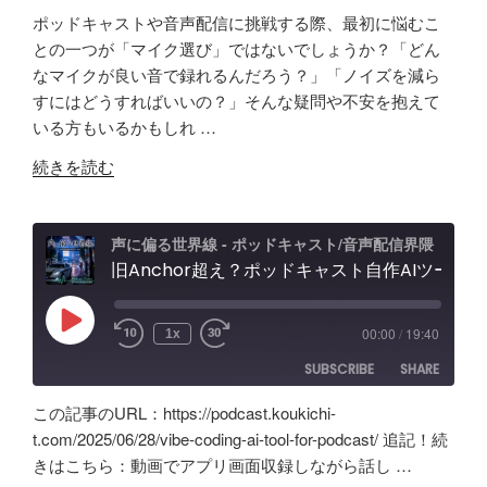
ッ
ン
ポッドキャストや音声配信に挑戦する際、最初に悩むこ
ド
タ
SHARE
Amazon
Apple Podcasts
との一つが「マイク選び」ではないでしょうか？「どん
キ
ー
なマイクが良い音で録れるんだろう？」「ノイズを減ら
RSS
Spotify
ャ
LINK
フ
すにはどうすればいいの？」そんな疑問や不安を抱えて
RSS FEED
ス
ェ
いる方もいるかもしれ …
EMBED
ト
ー
"原
音
続きを読む
ス
点
声
レ
回
編
ビ
帰
集」
声に偏る世界線 - ポッドキャスト/音声配信界隈
ュ
の
旧Anchor超え？ポッドキャスト自作AIツールの記録。録音・編集・構成まで！Google AI Studioでバイブコーディング
ア
ー
「Tascam
プ
&
DR-
リ
忘
Play
00:00
/
19:40
1x
Episode
07X」
【Google
備
SUBSCRIBE
SHARE
5
AI
録！"
年
Studio】
の
この記事のURL：https://podcast.koukichi-
間
バ
SHARE
Amazon
Apple Podcasts
t.com/2025/06/28/vibe-coding-ai-tool-for-podcast/ 追記！続
の
イ
きはこちら：動画でアプリ画面収録しながら話し …
RSS
Spotify
ポ
LINK
ブ