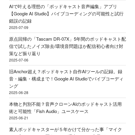
ル！？
AIで叶える理想の「ポッドキャスト音声編集」アプリ
収
い
配
【Google AI Studio】バイブコーディングの可能性と試行
録
に
信・
錯誤の記録
&
す
ポ
2025-07-09
ポ
べ
ッ
ッ
き？
原点回帰の「Tascam DR-07X」5年間のポッドキャスト配
ド
ド
外
信で試したノイズ除去/環境音問題ほか配信初心者向け対
キ
キ
部
策など振り返り
ャ
ャ
か
2025-07-06
ス
ス
ら
ト
旧Anchor超え？ポッドキャスト自作AIツールの記録。録
ト
Spotify
用
音・編集・構成まで！Google AI Studioでバイブコーディ
投
ビ
マ
ング
稿
デ
イ
2025-06-28
–
オ
ク
Google
ポ
本物と判別不能？音声クローンAIのポッドキャスト活用
ア
AI
ッ
術と可能性「Fish Audio」ユースケース
ー
Studio"
ド
2025-06-21
ム
の
キ
ア
素人ポッドキャスターが５年かけて分かった事「マイク
ャ