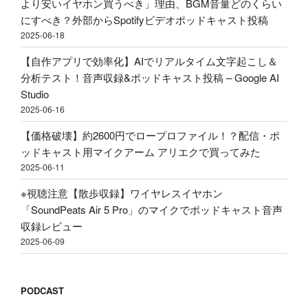
リ
より安いイヤホン買うべき」理由、BGM音量どのくらい
ス
エ
にすべき？外部からSpotifyビデオポッドキャスト投稿
ト
ク
2025-06-18
投
で
稿"
【自作アプリで効率化】AIでリアルタイム文字起こし＆
買
の
分析テスト！音声収録&ポッドキャスト投稿 – Google AI
っ
Studio
て
2025-06-16
み
た"
【価格破壊】約2600円でロープロファイル！？配信・ポ
の
ッドキャスト用マイクアーム アリエクで買ってみた
2025-06-11
※視聴注意【散歩収録】ワイヤレスイヤホン
「SoundPeats Air 5 Pro」のマイクでポッドキャスト音声
収録レビュー
2025-06-09
PODCAST