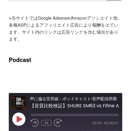
ン
※当サイトではGoogle Adsense/Amazonアソシエイト他、
各種ASPによるアフィリエイト広告により報酬をエてい
ます。サイト内のリンクは広告リンクを含む場合があり
ます。
Podcast
声に偏る世界線 - ポッドキャスト/音声配信界隈
【音質比較検証】SHURE SM63 vs Fifine AM8 / Elgato Wave XLR Proレビュー エフェクト＆ノイキャン効果と機能紹介
Play
00:00
/
00:38:01
1x
Episode