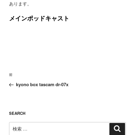
あります。
メインポッドキャスト
投
過
前
稿
去
kyono box tascam dr-07x
ナ
の
ビ
投
ゲ
稿
ー
SEARCH
シ
検
検
ョ
索
索: