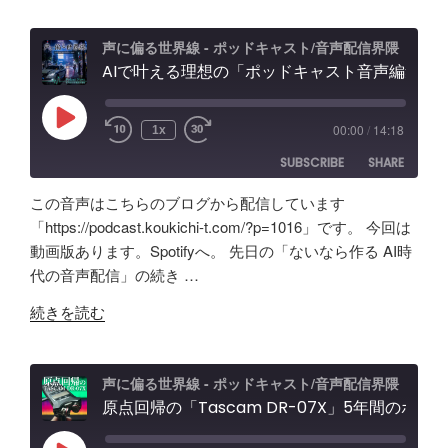
ボ
ド
効
ッ
キ
果
声に偏る世界線 - ポッドキャスト/音声配信界隈
ク
AIで叶える理想の「ポッドキャスト音声編集」アプリ【Google AI Studio】バイブコーディングの可能性と試行錯誤の記録
ャ
と
ス
ス
機
の
ト
能
Play
00:00
/
14:18
1x
Episode
効
＆
紹
SUBSCRIBE
SHARE
果
配
介"
は？
信
の
この音声はこちらのブログから配信しています
Tascam
者
SHARE
Amazon
Apple Podcasts
「https://podcast.koukichi-t.com/?p=1016」です。 今回は
DR-
向
動画版あります。Spotifyへ。 先日の「ないなら作る AI時
RSS
Spotify
07X&TroyStudio
LINK
け
代の音声配信」の続き …
RSS FEED
で
エ
EMBED
"AI
録
ル
続きを読む
で
音
ガ
叶
＆
ト
え
検
オ
声に偏る世界線 - ポッドキャスト/音声配信界隈
る
原点回帰の「Tascam DR-07X」5年間のポッドキャスト配信で試したノイズ除去/環境音問題ほか配信初心者向け対策など振り返り
証"
ー
理
の
デ