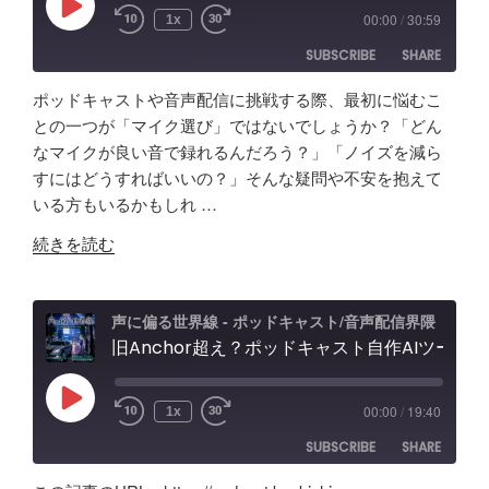
想
ィ
Play
00:00
/
30:59
1x
Episode
の
オ
SUBSCRIBE
SHARE
「ポ
イ
ッ
ン
ポッドキャストや音声配信に挑戦する際、最初に悩むこ
ド
タ
SHARE
Amazon
Apple Podcasts
との一つが「マイク選び」ではないでしょうか？「どん
キ
ー
なマイクが良い音で録れるんだろう？」「ノイズを減ら
RSS
Spotify
ャ
LINK
フ
すにはどうすればいいの？」そんな疑問や不安を抱えて
RSS FEED
ス
ェ
いる方もいるかもしれ …
EMBED
ト
ー
"原
音
続きを読む
ス
点
声
レ
回
編
ビ
帰
集」
声に偏る世界線 - ポッドキャスト/音声配信界隈
ュ
の
旧Anchor超え？ポッドキャスト自作AIツールの記録。録音・編集・構成まで！Google AI Studioでバイブコーディング
ア
ー
「Tascam
プ
&
DR-
リ
忘
Play
00:00
/
19:40
1x
Episode
07X」
【Google
備
SUBSCRIBE
SHARE
5
AI
録！"
年
Studio】
の