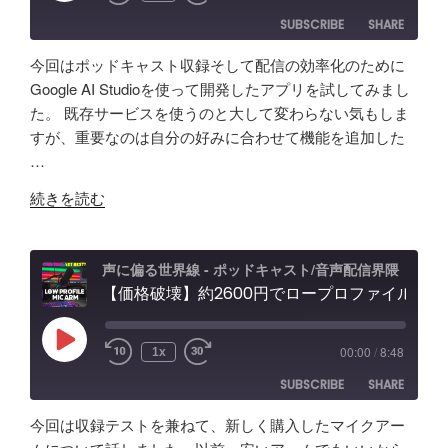
ス
ト
ブ
ど
SUBSCRIBE
SHARE
タ
活
コ
振
ー
用
ー
り
今回はポッドキャスト収録そして配信の効率化のために
が
術
デ
返
SHARE
Amazon
Apple Podcasts
Google AI Studioを使って開発したアプリを試してみまし
５
と
ィ
り"
た。 既存サービスを使うのと大して変わらない気もしま
RSS
Spotify
年
LINK
可
ン
の
すが、重要なのは自分の好みに合わせて機能を追加した
RSS FEED
か
能
グ"
…
EMBED
け
性
の
"【自
て
「Fish
続きを読む
作
分
Audio」
ア
か
ユ
プ
っ
ー
声に偏る世界線 - ポッドキャスト/音声配信界隈
リ
【価格破壊】約2600円でロープロファイル！？配信・ポッドキャスト用マイクアーム アリエクで買ってみた
た
ス
で
事
ケ
効
「マ
ー
Play
00:00
/
8:48
1x
Episode
率
イ
ス"
SUBSCRIBE
SHARE
化】
ク
の
AI
よ
今回は収録テストを兼ねて、新しく購入したマイクアー
で
り
SHARE
Amazon
Apple Podcasts