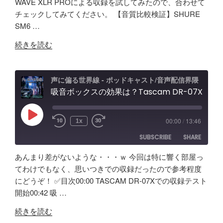
WAVE XLR PROによる収録を試してみたので、合わせて
RSS
Spotify
Elgato
LINK
チェックしてみてください。 【音質比較検証】SHURE
RSS FEED
Wave
SM6 …
EMBED
XLR
"Elgato
Pro
続きを読む
WAVE
レ
XLR
ビ
PRO
ュ
声に偏る世界線 - ポッドキャスト/音声配信界隈
試
吸音ボックスの効果は？Tascam DR-07X&TroyStudioで録音＆検証
ー
し
エ
て
フ
Play
00:00
/
13:46
1x
Episode
み
ェ
SUBSCRIBE
SHARE
た！
ク
ど
ト
あんまり差がないような・・・ｗ 今回は特に響く部屋っ
ん
＆
SHARE
Amazon
Apple Podcasts
てわけでもなく、思いつきでの収録だったので参考程度
な
ノ
にどうぞ！ ✅️目次00:00 TASCAM DR-07Xでの収録テスト
RSS
Spotify
製
LINK
イ
開始00:42 吸 …
RSS FEED
品？
キ
EMBED
"吸
ポ
ャ
続きを読む
音
ッ
ン