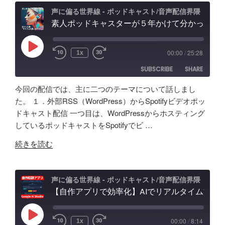
判
ル
去/
声に偏る世界線 - ポッドキャスト/音声配信界隈
記
別
素人ポッドキャスターが５年かけて分かった事「マイクより安いイヤホン買うべき」理由、BGM音量どのくらいにすべき？外部からSpotifyビデオポッドキャスト投稿
の
環
録"
不
記
境
の
能？
録。
音
Play
00:00
/
25:28
1x
Episode
音
録
問
SUBSCRIBE
SHARE
声
音・
題
ク
編
ほ
今回の配信では、主に二つのテーマについて話しまし
ロ
集・
か
SHARE
Amazon
Apple Podcasts
た。 １．外部RSS（WordPress）からSpotifyビデオポッ
ー
構
配
ドキャスト配信 一つ目は、WordPressからホスティング
RSS
Spotify
ン
LINK
成
信
しているポッドキャストをSpotifyでビ …
RSS FEED
AI
ま
初
EMBED
"素
の
で！
続きを読む
心
人
ポ
Google
者
ポ
ッ
AI
向
ッ
ド
Studio
声に偏る世界線 - ポッドキャスト/音声配信界隈
け
ド
【自作アプリで効率化】AIでリアルタイム文字起こし＆分析テスト！音声収録&ポッドキャスト投稿 - Google AI Studio
キ
で
対
キ
ャ
バ
策
ャ
ス
イ
な
Play
00:00
/
8:14
1x
Episode