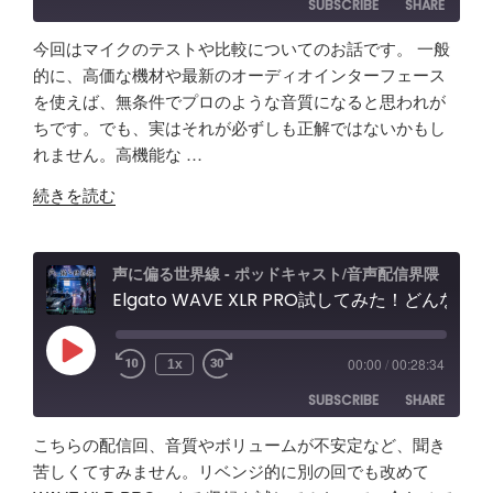
SUBSCRIBE
SHARE
今回はマイクのテストや比較についてのお話です。 一般
SHARE
Amazon
Apple Podcasts
的に、高価な機材や最新のオーディオインターフェース
を使えば、無条件でプロのような音質になると思われが
RSS
Spotify
LINK
ちです。でも、実はそれが必ずしも正解ではないかもし
RSS FEED
れません。高機能な …
EMBED
"【音
続きを読む
質
比
較
声に偏る世界線 - ポッドキャスト/音声配信界隈
検
Elgato WAVE XLR PRO試してみた！どんな製品？ポッドキャスト＆配信者向けエルガト オーディオインターフェースレビュー&忘備録！
証】
SHURE
Play
00:00
/
00:28:34
1x
Episode
SM63
SUBSCRIBE
SHARE
vs
Fifine
こちらの配信回、音質やボリュームが不安定など、聞き
AM8
SHARE
Amazon
Apple Podcasts
苦しくてすみません。リベンジ的に別の回でも改めて
/