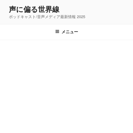
コ
声に偏る世界線
ン
ポッドキャスト/音声メディア最新情報 2025
テ
ン
ツ
メニュー
へ
ス
キ
ッ
プ