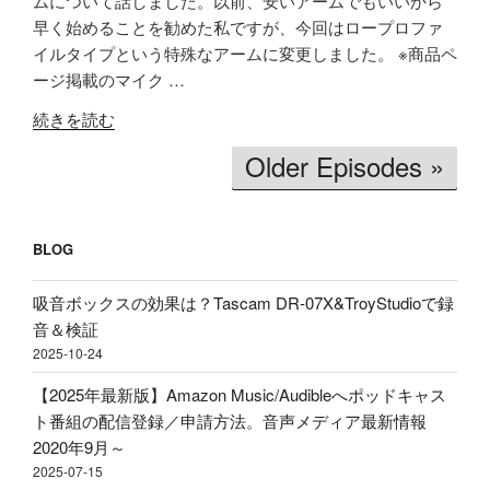
ムについて話しました。以前、安いアームでもいいから
リ
安
早く始めることを勧めた私ですが、今回はロープロファ
RSS
Spotify
ア
LINK
い
イルタイプという特殊なアームに変更しました。 ※商品ペ
RSS FEED
ル
イ
ージ掲載のマイク …
EMBED
タ
ヤ
"【価
イ
ホ
続きを読む
格
ム
ン
Older Episodes »
破
文
買
壊】
字
う
約
起
べ
2600
BLOG
こ
き」
円
し
理
で
吸音ボックスの効果は？Tascam DR-07X&TroyStudioで録
＆
由、
ロ
音＆検証
分
BGM
ー
2025-10-24
析
音
プ
テ
量
【2025年最新版】Amazon Music/Audibleへポッドキャス
ロ
ス
ど
ト番組の配信登録／申請方法。音声メディア最新情報
フ
ト！
の
2020年9月～
ァ
音
く
2025-07-15
イ
声
ら