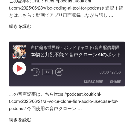
この記事のURL：https://podcast.koukichi-
間
バ
SHARE
Amazon
Apple Podcasts
t.com/2025/06/28/vibe-coding-ai-tool-for-podcast/ 追記！続
の
イ
きはこちら：動画でアプリ画面収録しながら話し …
RSS
Spotify
ポ
LINK
ブ
RSS FEED
"旧
ッ
コ
続きを読む
EMBED
Anchor
ド
ー
超
キ
デ
え？
ャ
ィ
声に偏る世界線 - ポッドキャスト/音声配信界隈
ポ
本物と判別不能？音声クローンAIのポッドキャスト活用術と可能性「Fish Audio」ユースケース
ス
ン
ッ
ト
グ
ド
配
の
Play
00:00
/
27:56
1x
Episode
キ
信
可
SUBSCRIBE
SHARE
ャ
で
能
ス
試
性
この音声記事はこちらhttps://podcast.koukichi-
ト
し
と
SHARE
Amazon
Apple Podcasts
t.com/2025/06/21/ai-voice-clone-fish-audio-usecase-for-
自
た
試
podcast/ 今回使用の音声クローン …
RSS
Spotify
作
LINK
ノ
行
RSS FEED
"本
AI
イ
続きを読む
錯
EMBED
物
ツ
ズ
誤
と
ー
除
の