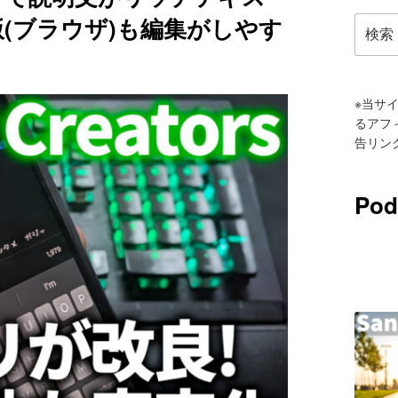
(ブラウザ)も編集がしやす
検
索:
※当サイ
るアフ
告リン
Pod