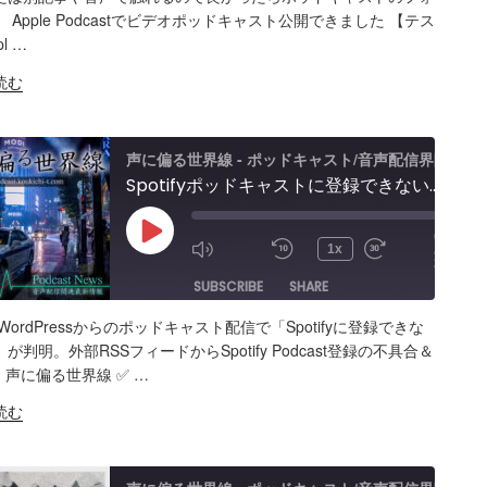
 Apple Podcastでビデオポッドキャスト公開できました 【テス
l …
読む
声に偏る世界線 - ポッドキャスト/音声配信界隈
t
Spotifyポッドキャストに登録できない…サポート問い合わせ（リアルタイム収録ドキュメント）4年越し解決なるか？！Wordpressプラグイン「Seriously Simple Podcasting」
00:00
Play
/
1x
26:04
Episode
SUBSCRIBE
SHARE
WordPressからのポッドキャスト配信で「Spotifyに登録できな
ARE
Amazon
Apple Podcasts
RSS
が判明。外部RSSフィードからSpotify Podcast登録の不具合＆
| 声に偏る世界線 ✅️ …
Spotify
K
読む
S FEED
BED
ess