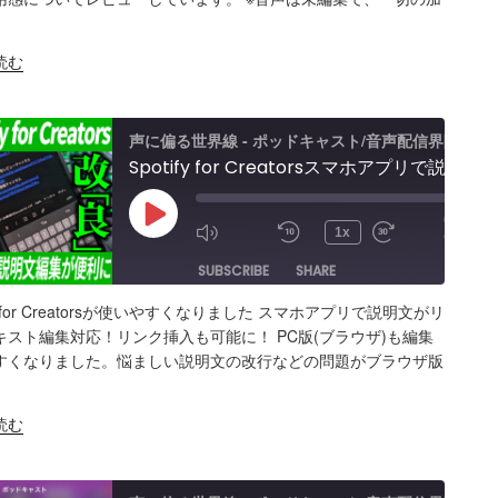
Spotify
K
S FEED
BED
読む
Peats
声に偏る世界線 - ポッドキャスト/音声配信界隈
Spotify for Creatorsスマホアプリで説明文がリッチテキスト編集対応！リンク挿入も！PC版(ブラウザ)も編集がしやすくなった！
00:00
Play
/
1x
15:37
Episode
SUBSCRIBE
SHARE
ify for Creatorsが使いやすくなりました スマホアプリで説明文がリ
ARE
Amazon
Apple Podcasts
RSS
キスト編集対応！リンク挿入も可能に！ PC版(ブラウザ)も編集
すくなりました。悩ましい説明文の改行などの問題がブラウザ版
Spotify
K
S FEED
BED
読む
s