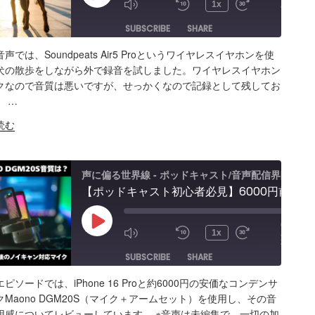
/
1x
10:11
Episode
SUBSCRIBE
SHARE
声では、Soundpeats Air5 Proというワイヤレスイヤホンを使
ARE
Amazon
Apple Podcasts
RSS
犬の散歩をしながら外で録音を試しました。ワイヤレスイヤホン
クなので音質は悪いですが、せっかくなので記録として残してお
Spotify
K
。 …
S FEED
BED
読む
声に偏る世界線 - ポッドキャスト/音声配信界隈
【ポッドキャスト初心者必見】6000円前後のノイキャン対応マイク「Maono DGM20S」音質は？機材選びで悩むよりまず始めるほうが大事
00:00
Play
/
1x
23:41
Episode
SUBSCRIBE
SHARE
ピソードでは、iPhone 16 Proと約6000円の安価なコンデンサ
ARE
Amazon
Apple Podcasts
RSS
Maono DGM20S（マイク＋アームセット）を使用し、その音
用感についてレビューしています。 ※音声は未編集で、一切の加