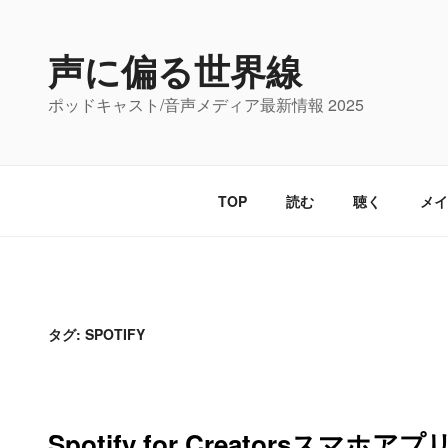
コ
ン
声に偏る世界線
テ
ン
ポッドキャスト/音声メディア最新情報 2025
ツ
へ
ス
キ
TOP
読む
聴く
メイ
ッ
プ
タグ:
SPOTIFY
Spotify for Creatorsス