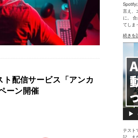
ト
応！
Spo
よ
公
SH
リ
言え、
り
開
ン
に。 
ま
LIN
し
ク
てしま
ず
て
挿
RS
始
"WordP
EM
続きを
わ
入
め
か
か
も！
動
る
ら
っ
PC
画
ほ
の
た
版
プ
う
ポ
3
(ブ
レ
が
ッ
つ
ラ
ー
大
ド
キャスト配信サービス「アンカ
の
ウ
ヤ
事"
キ
こ
ザ)
ー
の
ペーン開催
ャ
と。
も
ス
他
編
ト
プ
集
配
ラ
が
信
ッ
し
で
ト
や
「Spotif
テスト
フ
す
に
記。ま
ォ