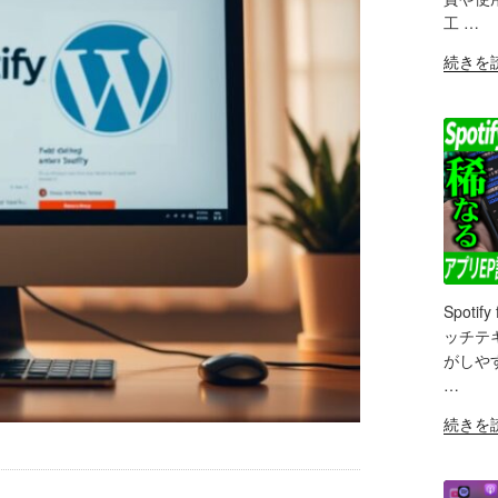
LIN
ス
工 …
イ
RS
"【ポ
EM
続きを
ヤ
ッ
ホ
ド
ン
キ
「Sound
ャ
Air
ス
5
ト
Pro」
初
の
心
マ
者
イ
必
ク
Spot
見】
SH
で
ッチテ
6000
ポ
がしや
LIN
円
ッ
…
前
ド
RS
"Spotify
EM
続きを
後
キ
for
の
ャ
Creator
ノ
ス
ス