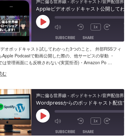
声に偏る世界線 - ポッドキャスト/音声配信界隈
Appleビデオポッドキャスト公開してわかった3つのこと。他プラットフォームの挙動／懸念事項＆注意点／外部からSpotifyで動画公開する方法
00:00
Play
/
1x
27:15
Episode
SUBSCRIBE
SHARE
eビデオポッドキャスト試してわかった3つのこと。 外部RSSフィ
ARE
Amazon
Apple Podcasts
RSS
Apple Podcastで動画公開した際の、他サービスの挙動 ・
o
ifyでは管理画面にも反映されない(実質拒否)・Amazon Po …
Spotify
K
0S」
読む
S FEED
BED
声に偏る世界線 - ポッドキャスト/音声配信界隈
Wordpressからのポッドキャスト配信で「Spotifyに登録できない理由」が判明。外部RSSフィードからSpotify Podcast登録の不具合＆問題点
00:00
Play
/
1x
34:23
Episode
SUBSCRIBE
SHARE