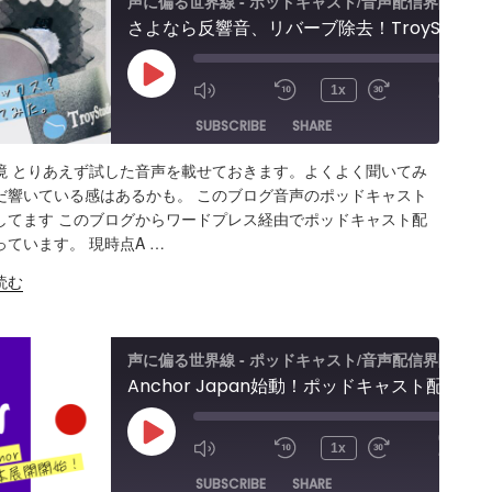
声に偏る世界線 - ポッドキャスト/音声配信界隈
さよなら反響音、リバーブ除去！TroyStudioレビュー 吸音サウンドボックス買ってみた。 収録音声に変化は？本音レビュー使用感
t
00:00
Play
1x
/
5:15
Episode
SUBSCRIBE
SHARE
境 とりあえず試した音声を載せておきます。よくよく聞いてみ
ARE
Amazon
Apple Podcasts
RSS
だ響いている感はあるかも。 このブログ音声のポッドキャスト
してます このブログからワードプレス経由でポッドキャスト配
Spotify
K
っています。 現時点A …
S FEED
BED
読む
声に偏る世界線 - ポッドキャスト/音声配信界隈
Anchor Japan始動！ポッドキャスト配信サービス「アンカー」が日本展開開始！各種キャンペーン開催
00:00
Play
1x
/
9:43
Episode
SUBSCRIBE
SHARE