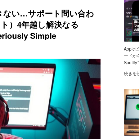
イ
ト
マ
キ
音
できない…サポート問い合わ
ホ
ャ
声
ア
ン
ト）4年越し解決なる
収
プ
対
録
usly Simple
リ
応
レ
で
マ
ビ
説
イ
Appl
ュ
明
SH
ク
ードから
ー"
文
「Maon
Spot
の
LIN
が
DGM2
"Apple
続きを
リ
音
RS
ビ
EM
ッ
質
デ
チ
は？
オ
テ
機
ポ
キ
材
ッ
ス
選
ド
ト
び
キ
編
で
ャ
集
悩
ス
対
む