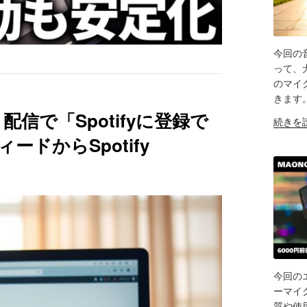
今回の音
SH
って、
のマイ
LIN
きます
RS
配信で「Spotifyに登録で
"※
EM
続きを
視
ドからSpotify
聴
注
意
【散
歩
収
録】
ワ
イ
今回のエ
ヤ
SH
ーマイク
レ
質や使