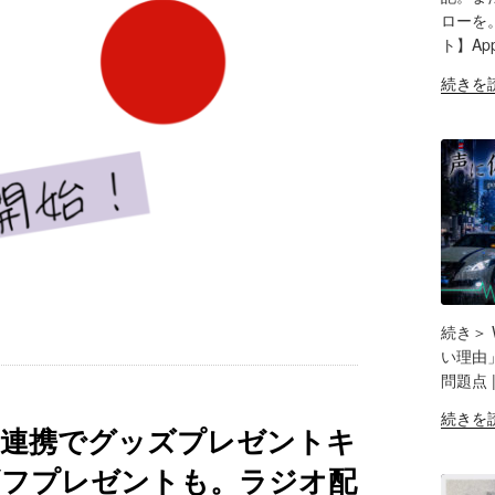
く
登
ローを。
ー
な
録
ト】App
ム
っ
で
の
た！"
"【テ
続きを
き
挙
の
ス
な
動
ト】
い
／
Apple
理
懸
Podcas
由」
念
で
が
事
ビ
判
項
デ
明。
＆
オ
外
注
ポ
部
意
ッ
続き＞ 
RSS
点
ド
SH
い理由」
フ
／
キ
問題点 
ィ
外
LIN
ャ
ー
部
"Spotify
続きを
ス
RS
ドキャスト連携でグッズプレゼントキ
ド
か
ポ
EM
ト？！
か
ら
ッ
ギフプレゼントも。ラジオ配
WordPr
ら
Spotify
ド
か