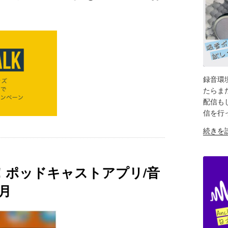
Spotify
で
キ
ら
Podcas
動
ャ
RSS
登
画
ス
ホ
録
公
ト
ス
の
開
に
テ
不
す
登
ィ
具
る
録
ン
録音環
合
方
で
SH
グ
たらま
＆
法"
き
で
配信も
問
の
LIN
な
動
信を行
題
い…
画
RS
点"
"さ
EM
続きを
サ
配
の
よ
ポ
信
な
ー
す
ら
ト
る
開！ポッドキャストアプリ/音
反
問
方
響
月
い
法
音、
合
お
リ
わ
試
バ
せ
し