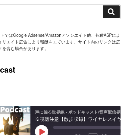
検
索
トではGoogle Adsense/Amazonアソシエイト他、各種ASPによ
ィリエイト広告により報酬をエています。サイト内のリンクは広
クを含む場合があります。
cast
声に偏る世界線 - ポッドキャスト/音声配信界隈
※視聴注意【散歩収録】ワイヤレスイヤホン「SoundPeats Air 5 Pro」のマイクでポッドキャスト音声収録レビュー
00:00
Play