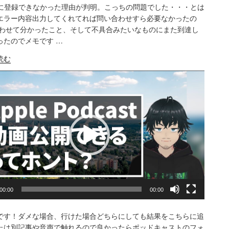
tifyに登録できなかった理由が判明。こっちの問題でした・・・とは
ARE
Amazon
Apple Podcasts
RSS
エラー内容出力してくれてれば問い合わせすら必要なかったの
合わせて分かったこと、そして不具合みたいなものにまた到達し
Spotify
K
ったのでメモです …
S FEED
ress
BED
読む
00:00
00:00
y
です！ダメな場合、行けた場合どちらにしても結果をこちらに追
たは別記事や音声で触れるので良かったらポッドキャストのフォ