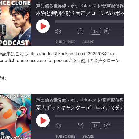
声に偏る世界線 - ポッドキャスト/音声配信界隈
本物と判別不能？音声クローンAIのポッドキャスト活用術と可能性「Fish Audio」ユースケース
00:00
Play
/
1x
27:56
Episode
SUBSCRIBE
SHARE
はこちらhttps://podcast.koukichi-t.com/2025/06/21/ai-
ARE
Amazon
Apple Podcasts
RSS
clone-fish-audio-usecase-for-podcast/ 今回使用の音声クローン
Spotify
K
読む
S FEED
BED
声に偏る世界線 - ポッドキャスト/音声配信界隈
素人ポッドキャスターが５年かけて分かった事「マイクより安いイヤホン買うべき」理由、BGM音量どのくらいにすべき？外部からSpotifyビデオポッドキャスト投稿
00:00
Play
/
1x
25:28
Episode
SUBSCRIBE
SHARE