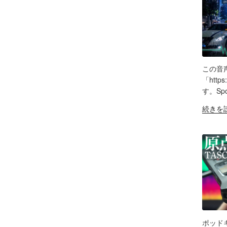
ャ
と
ス
ス
機
の
ト
能
効
＆
紹
果
配
介"
は？
信
の
Tascam
者
この音
DR-
SH
向
「http
07X&Tr
け
す。Sp
LIN
で
エ
"AI
続きを
録
ル
RS
で
EM
音
ガ
叶
＆
ト
え
検
オ
る
証"
ー
理
の
デ
想
ィ
の
オ
「ポ
イ
ッ
ン
ド
ポッド
タ