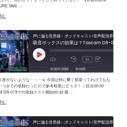
Spotify
K
RE SM6 …
S FEED
BED
読む
声に偏る世界線 - ポッドキャスト/音声配信界隈
吸音ボックスの効果は？Tascam DR-07X&TroyStudioで録音＆検証
00:00
Play
/
1x
13:46
Episode
SUBSCRIBE
SHARE
り差がないような・・・ｗ 今回は特に響く部屋ってわけでもな
ARE
Amazon
Apple Podcasts
RSS
つきでの収録だったので参考程度にどうぞ！ ✅️目次00:00
AM DR-07Xでの収録テスト開始00:42 吸 …
Spotify
K
読む
S FEED
BED
声に偏る世界線 - ポッドキャスト/音声配信界隈