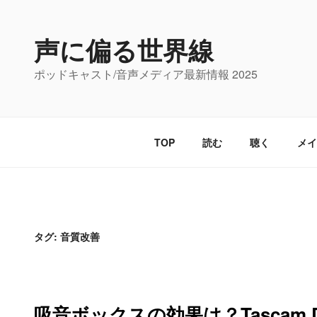
コ
ン
声に偏る世界線
テ
ン
ポッドキャスト/音声メディア最新情報 2025
ツ
へ
ス
キ
TOP
読む
聴く
メイ
ッ
プ
タグ:
音質改善
吸音ボックスの効果は？Tascam DR-