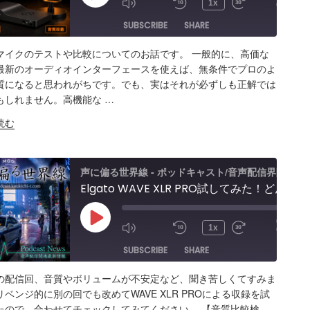
1x
00:38:01
Episode
SUBSCRIBE
SHARE
マイクのテストや比較についてのお話です。 一般的に、高価な
ARE
Amazon
Apple Podcasts
RSS
最新のオーディオインターフェースを使えば、無条件でプロのよ
質になると思われがちです。でも、実はそれが必ずしも正解では
Spotify
K
もしれません。高機能な …
S FEED
BED
読む
声に偏る世界線 - ポッドキャスト/音声配信界隈
Elgato WAVE XLR PRO試してみた！どんな製品？ポッドキャスト＆配信者向けエルガト オーディオインターフェースレビュー&忘備録！
00:00
/
Play
1x
00:28:34
Episode
SUBSCRIBE
SHARE
の配信回、音質やボリュームが不安定など、聞き苦しくてすみま
ARE
Amazon
Apple Podcasts
RSS
ベンジ的に別の回でも改めてWAVE XLR PROによる収録を試
たので、合わせてチェックしてみてください。 【音質比較検