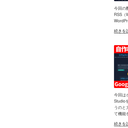
ク
集・
配
ロ
構
今回の
信
ー
SH
成
RSS（
初
ン
ま
Word
心
LIN
AI
で！
者
"素
続きを
の
Google
RS
向
人
EM
ポ
AI
け
ポ
ッ
Studio
対
ッ
ド
で
策
ド
キ
バ
な
キ
ャ
イ
ど
ャ
ス
ブ
振
ス
ト
コ
り
タ
活
ー
返
ー
用
デ
り"
が
術
今回はポ
ィ
の
５
SH
と
Stu
ン
年
可
うのと
グ"
LIN
か
能
て機能
の
け
性
RS
"【自
EM
続きを
て
「Fish