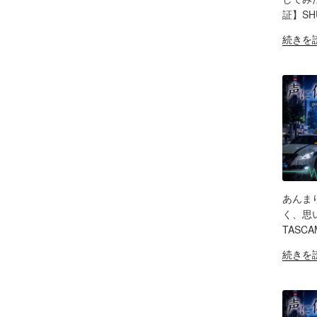
LIN
Wave
証】SHU
XLR
RS
"Elgato
EM
続きを
Pro
WAVE
レ
XLR
ビ
PRO
ュ
試
ー
し
エ
て
フ
み
ェ
た！
ク
ど
ト
ん
＆
あんま
な
SH
ノ
く、思い
製
イ
TASC
LIN
品？
キ
"吸
続きを
ポ
ャ
RS
音
EM
ッ
ン
ボ
ド
効
ッ
キ
果
ク