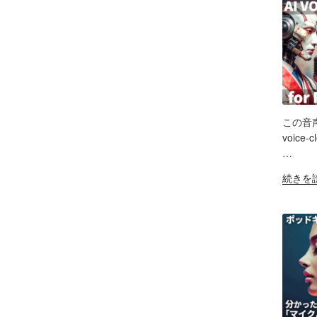
え？
ス
ン
ポ
ト
グ
ッ
配
の
ド
信
可
キ
で
能
ャ
試
性
ス
し
と
ト
た
この音声記事
試
自
SH
ノ
voice-
行
作
イ
…
錯
LIN
AI
ズ
誤
"本
続きを
ツ
除
RS
の
物
EM
ー
去/
記
と
ル
環
録"
判
の
境
の
別
記
音
不
録。
問
能？
録
題
音
音・
ほ
声
編
か