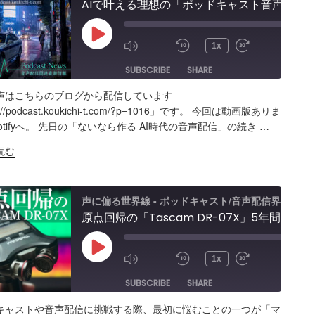
AIで叶える理想の「ポッドキャスト音声編集」アプリ【Google AI Studio】バイブコーディングの可能性と試行錯誤の記録
00:00
Play
/
1x
14:18
Episode
SUBSCRIBE
SHARE
声はこちらのブログから配信しています
ARE
Amazon
Apple Podcasts
RSS
s://podcast.koukichi-t.com/?p=1016」です。 今回は動画版ありま
oyStudio
otifyへ。 先日の「ないなら作る AI時代の音声配信」の続き …
Spotify
K
読む
S FEED
BED
声に偏る世界線 - ポッドキャスト/音声配信界隈
原点回帰の「Tascam DR-07X」5年間のポッドキャスト配信で試したノイズ除去/環境音問題ほか配信初心者向け対策など振り返り
00:00
Play
/
1x
30:59
Episode
SUBSCRIBE
SHARE
キャストや音声配信に挑戦する際、最初に悩むことの一つが「マ