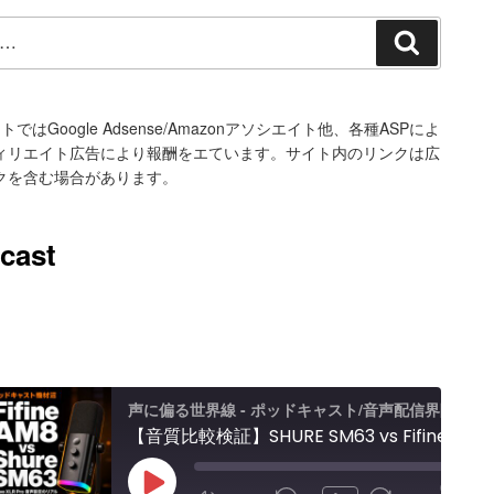
検
索
トではGoogle Adsense/Amazonアソシエイト他、各種ASPによ
ィリエイト広告により報酬をエています。サイト内のリンクは広
クを含む場合があります。
cast
声に偏る世界線 - ポッドキャスト/音声配信界隈
【音質比較検証】SHURE SM63 vs Fifine AM8 / Elgato Wave XLR Proレビュー エフェクト＆ノイキャン効果と機能紹介
00:00
/
Play