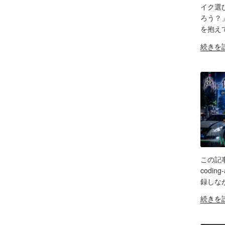
キ
SH
イク選
ー
ャ
ろう？
フ
LIN
ス
を抱え
ェ
ト
RS
ー
"原
EM
続きを
音
ス
点
声
レ
回
編
ビ
帰
集」
ュ
の
ア
ー
「Tasc
プ
&
DR-
リ
忘
07X」
【Goog
備
5
AI
録！"
年
Studio
の
間
バ
この記事のU
の
SH
イ
codin
ポ
ブ
録しな
LIN
ッ
コ
"旧
続きを
ド
ー
RS
Anchor
EM
キ
デ
超
ャ
ィ