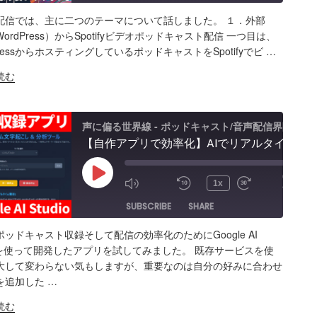
配信では、主に二つのテーマについて話しました。 １．外部
ARE
Amazon
Apple Podcasts
RSS
WordPress）からSpotifyビデオポッドキャスト配信 一つ目は、
PressからホスティングしているポッドキャストをSpotifyでビ …
Spotify
K
読む
S FEED
BED
声に偏る世界線 - ポッドキャスト/音声配信界隈
【自作アプリで効率化】AIでリアルタイム文字起こし＆分析テスト！音声収録&ポッドキャスト投稿 - Google AI Studio
00:00
Play
1x
/
8:14
Episode
SUBSCRIBE
SHARE
ッドキャスト収録そして配信の効率化のためにGoogle AI
ARE
Amazon
Apple Podcasts
RSS
dioを使って開発したアプリを試してみました。 既存サービスを使
大して変わらない気もしますが、重要なのは自分の好みに合わせ
Spotify
K
を追加した …
S FEED
BED
読む