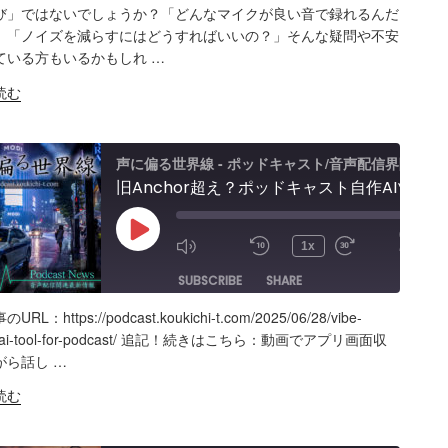
ARE
Amazon
Apple Podcasts
RSS
び」ではないでしょうか？「どんなマイクが良い音で録れるんだ
」「ノイズを減らすにはどうすればいいの？」そんな疑問や不安
Spotify
K
ている方もいるかもしれ …
S FEED
BED
読む
声に偏る世界線 - ポッドキャスト/音声配信界隈
旧Anchor超え？ポッドキャスト自作AIツールの記録。録音・編集・構成まで！Google AI Studioでバイブコーディング
am
00:00
Play
/
1x
le
19:40
Episode
SUBSCRIBE
SHARE
】
RL：https://podcast.koukichi-t.com/2025/06/28/vibe-
ARE
Amazon
Apple Podcasts
RSS
g-ai-tool-for-podcast/ 追記！続きはこちら：動画でアプリ画面収
がら話し …
Spotify
K
読む
S FEED
BED