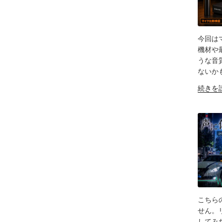
今回は
SH
機材や
うな音
LIN
ないか
RS
"【音
EM
続きを
質
比
較
検
証】
SHURE
SM63
vs
Fifine
AM8
こちら
/
SH
せん。リ
Elgato
してみ