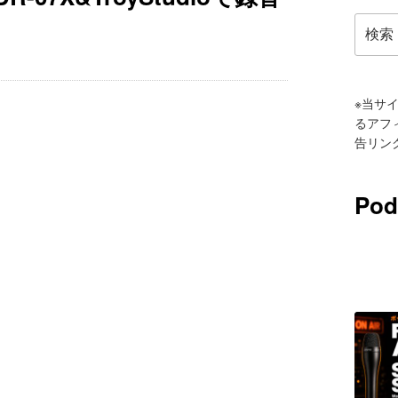
検
索:
※当サイ
るアフ
告リン
Pod