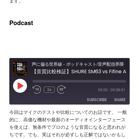
ます。
Podcast
声に偏る世界線 - ポッドキャスト/音声配信界隈
【音質比較検証】SHURE SM63 vs Fifine AM8 / Elgato Wave XLR Proレビュー エフェクト＆ノイキャン効果と機能紹介
Play
00:00
/
00:38:01
1x
Episode
SUBSCRIBE
SHARE
今回はマイクのテストや比較についてのお話です。 一般
SHARE
Amazon
Apple Podcasts
的に、高価な機材や最新のオーディオインターフェース
を使えば、無条件でプロのような音質になると思われが
RSS
Spotify
LINK
ちです。でも、実はそれが必ずしも正解ではないかもし
RSS FEED