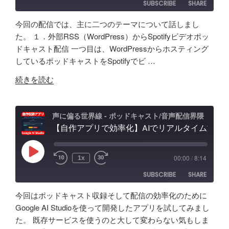
SUBSCRIBE
SHARE
声
音・
題
ク
編
ほ
今回の配信では、主に二つのテーマについて話しまし
ロ
集・
か
SHARE
Amazon
Apple Podcasts
た。 １．外部RSS（WordPress）からSpotifyビデオポッ
ー
構
配
ドキャスト配信 一つ目は、WordPressからホスティング
RSS
Spotify
ン
LINK
成
信
しているポッドキャストをSpotifyでビ …
RSS FEED
AI
ま
初
EMBED
"素
の
で！
続きを読む
心
人
ポ
Google
者
ポ
ッ
AI
向
ッ
ド
Studio
声に偏る世界線 - ポッドキャスト/音声配信界隈
け
ド
【自作アプリで効率化】AIでリアルタイム文字起こし＆分析テスト！音声収録&ポッドキャスト投稿 - Google AI Studio
キ
で
対
キ
ャ
バ
策
ャ
ス
イ
な
Play
00:00
/
8:14
1x
Episode
ス
ト
ブ
ど
SUBSCRIBE
SHARE
タ
活
コ
振
ー
用
ー
り
今回はポッドキャスト収録そして配信の効率化のために
が
術
デ
返
SHARE
Amazon
Apple Podcasts
Google AI Studioを使って開発したアプリを試してみまし
５
と
ィ
り"
た。 既存サービスを使うのと大して変わらない気もしま
RSS
Spotify
年
LINK
可
ン
の