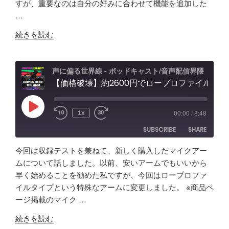
すが、重要なのは自分の好みに合わせて機能を追加した
RSS FEED
か
能
グ"
…
EMBED
け
性
の
"【自
て
「Fish
続きを読む
作
分
Audio」
ア
か
ユ
プ
っ
ー
声に偏る世界線 - ポッドキャスト/音声配信界隈
リ
【価格破壊】約2600円でロープロファイル！？配信・ポッドキャスト用マイクアーム アリエクで買ってみた
た
ス
で
事
ケ
効
「マ
ー
Play
00:00
/
8:48
1x
Episode
率
イ
ス"
SUBSCRIBE
SHARE
化】
ク
の
AI
よ
今回は収録テストを兼ねて、新しく購入したマイクアー
で
り
SHARE
Amazon
Apple Podcasts
ムについて話しました。以前、安いアームでもいいから
リ
安
早く始めることを勧めた私ですが、今回はロープロファ
RSS
Spotify
ア
LINK
い
イルタイプという特殊なアームに変更しました。 ※商品ペ
RSS FEED
ル
イ
ージ掲載のマイク …
EMBED
タ
ヤ
"【価
イ
ホ
続きを読む