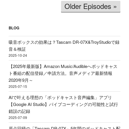
格
ム
ン
Older Episodes »
破
文
買
壊】
字
う
約
起
べ
2600
BLOG
こ
き」
円
し
理
で
吸音ボックスの効果は？Tascam DR-07X&TroyStudioで録
＆
由、
ロ
音＆検証
分
BGM
ー
2025-10-24
析
音
プ
テ
量
【2025年最新版】Amazon Music/Audibleへポッドキャス
ロ
ス
ど
ト番組の配信登録／申請方法。音声メディア最新情報
フ
ト！
の
2020年9月～
ァ
音
く
2025-07-15
イ
声
ら
ル！？
AIで叶える理想の「ポッドキャスト音声編集」アプリ
収
い
配
【Google AI Studio】バイブコーディングの可能性と試行
録
に
信・
錯誤の記録
&
す
ポ
2025-07-09
ポ
べ
ッ
ッ
き？
原点回帰の「Tascam DR-07X」5年間のポッドキャスト配