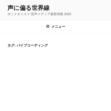
コ
声に偏る世界線
ン
ポッドキャスト/音声メディア最新情報 2025
テ
ン
ツ
メニュー
へ
ス
キ
タグ:
バイブコーディング
ッ
プ