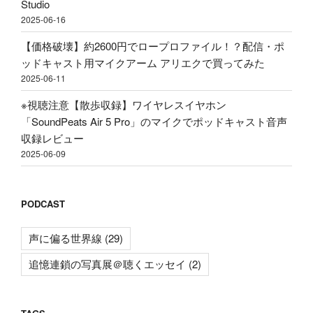
Studio
て
2025-06-16
み
た"
【価格破壊】約2600円でロープロファイル！？配信・ポ
の
ッドキャスト用マイクアーム アリエクで買ってみた
2025-06-11
※視聴注意【散歩収録】ワイヤレスイヤホン
「SoundPeats Air 5 Pro」のマイクでポッドキャスト音声
収録レビュー
2025-06-09
PODCAST
声に偏る世界線
(29)
追憶連鎖の写真展＠聴くエッセイ
(2)