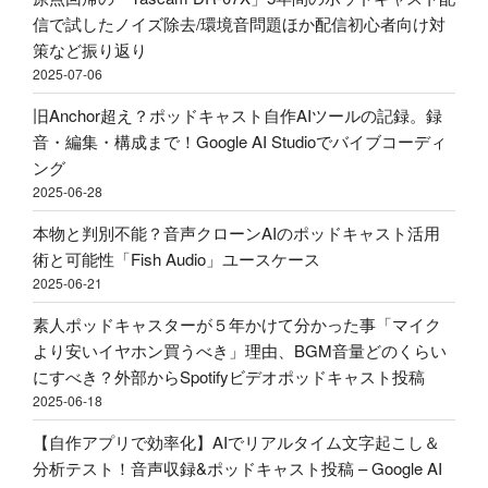
ド
ド
外
信で試したノイズ除去/環境音問題ほか配信初心者向け対
キ
キ
部
策など振り返り
ャ
ャ
か
2025-07-06
ス
ス
ら
ト
旧Anchor超え？ポッドキャスト自作AIツールの記録。録
ト
Spotify
用
音・編集・構成まで！Google AI Studioでバイブコーディ
投
ビ
マ
ング
稿
デ
イ
2025-06-28
–
オ
ク
Google
ポ
本物と判別不能？音声クローンAIのポッドキャスト活用
ア
AI
ッ
術と可能性「Fish Audio」ユースケース
ー
Studio"
ド
2025-06-21
ム
の
キ
ア
素人ポッドキャスターが５年かけて分かった事「マイク
ャ
リ
より安いイヤホン買うべき」理由、BGM音量どのくらい
ス
エ
にすべき？外部からSpotifyビデオポッドキャスト投稿
ト
ク
2025-06-18
投
で
稿"
【自作アプリで効率化】AIでリアルタイム文字起こし＆
買
の
分析テスト！音声収録&ポッドキャスト投稿 – Google AI
っ