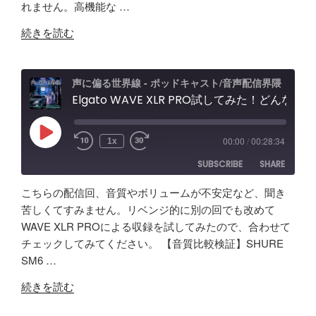
れません。高機能な …
EMBED
"【音
続きを読む
質
比
較
声に偏る世界線 - ポッドキャスト/音声配信界隈
検
Elgato WAVE XLR PRO試してみた！どんな製品？ポッドキャスト＆配信者向けエルガト オーディオインターフェースレビュー&忘備録！
証】
SHURE
Play
00:00
/
00:28:34
1x
Episode
SM63
SUBSCRIBE
SHARE
vs
Fifine
こちらの配信回、音質やボリュームが不安定など、聞き
AM8
SHARE
Amazon
Apple Podcasts
苦しくてすみません。リベンジ的に別の回でも改めて
/
WAVE XLR PROによる収録を試してみたので、合わせて
RSS
Spotify
Elgato
LINK
チェックしてみてください。 【音質比較検証】SHURE
RSS FEED
Wave
SM6 …
EMBED
XLR
"Elgato
Pro
続きを読む
WAVE
レ