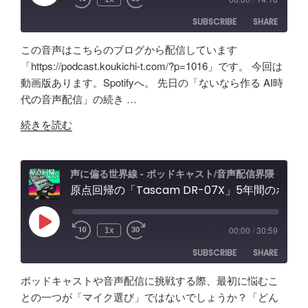
Episode
効
＆
紹
SUBSCRIBE
SHARE
果
配
介"
は？
信
の
この音声はこちらのブログから配信しています
Tascam
者
SHARE
Amazon
Apple Podcasts
「https://podcast.koukichi-t.com/?p=1016」です。 今回は
DR-
向
動画版あります。Spotifyへ。 先日の「ないなら作る AI時
RSS
Spotify
07X&TroyStudio
LINK
け
代の音声配信」の続き …
RSS FEED
で
エ
EMBED
"AI
録
ル
続きを読む
で
音
ガ
叶
＆
ト
え
検
オ
声に偏る世界線 - ポッドキャスト/音声配信界隈
る
原点回帰の「Tascam DR-07X」5年間のポッドキャスト配信で試したノイズ除去/環境音問題ほか配信初心者向け対策など振り返り
証"
ー
理
の
デ
想
ィ
Play
00:00
/
30:59
1x
Episode
の
オ
SUBSCRIBE
SHARE
「ポ
イ
ッ
ン
ポッドキャストや音声配信に挑戦する際、最初に悩むこ
ド
タ
SHARE
Amazon
Apple Podcasts
との一つが「マイク選び」ではないでしょうか？「どん
キ
ー