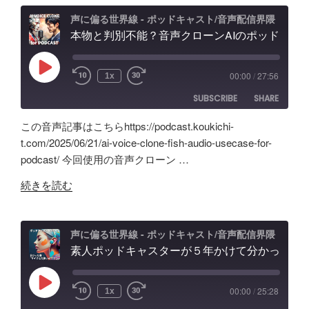
超
キ
デ
え？
ャ
ィ
声に偏る世界線 - ポッドキャスト/音声配信界隈
ポ
本物と判別不能？音声クローンAIのポッドキャスト活用術と可能性「Fish Audio」ユースケース
ス
ン
ッ
ト
グ
ド
配
の
Play
00:00
/
27:56
1x
Episode
キ
信
可
SUBSCRIBE
SHARE
ャ
で
能
ス
試
性
この音声記事はこちらhttps://podcast.koukichi-
ト
し
と
SHARE
Amazon
Apple Podcasts
t.com/2025/06/21/ai-voice-clone-fish-audio-usecase-for-
自
た
試
podcast/ 今回使用の音声クローン …
RSS
Spotify
作
LINK
ノ
行
RSS FEED
"本
AI
イ
続きを読む
錯
EMBED
物
ツ
ズ
誤
と
ー
除
の
判
ル
去/
声に偏る世界線 - ポッドキャスト/音声配信界隈
記
別
素人ポッドキャスターが５年かけて分かった事「マイクより安いイヤホン買うべき」理由、BGM音量どのくらいにすべき？外部からSpotifyビデオポッドキャスト投稿
の
環
録"
不
記
境
の
能？
録。
音
Play
00:00
/
25:28
1x
Episode
音
録
問