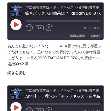
XLR
ビ
PRO
ュ
声に偏る世界線 - ポッドキャスト/音声配信界隈
試
吸音ボックスの効果は？Tascam DR-07X&TroyStudioで録音＆検証
ー
し
エ
て
フ
Play
00:00
/
13:46
1x
Episode
み
ェ
SUBSCRIBE
SHARE
た！
ク
ど
ト
あんまり差がないような・・・ｗ 今回は特に響く部屋っ
ん
＆
SHARE
Amazon
Apple Podcasts
てわけでもなく、思いつきでの収録だったので参考程度
な
ノ
にどうぞ！ ✅️目次00:00 TASCAM DR-07Xでの収録テスト
RSS
Spotify
製
LINK
イ
開始00:42 吸 …
RSS FEED
品？
キ
EMBED
"吸
ポ
ャ
続きを読む
音
ッ
ン
ボ
ド
効
ッ
キ
果
声に偏る世界線 - ポッドキャスト/音声配信界隈
ク
AIで叶える理想の「ポッドキャスト音声編集」アプリ【Google AI Studio】バイブコーディングの可能性と試行錯誤の記録
ャ
と
ス
ス
機
の
ト
能
Play
00:00
/
14:18
1x