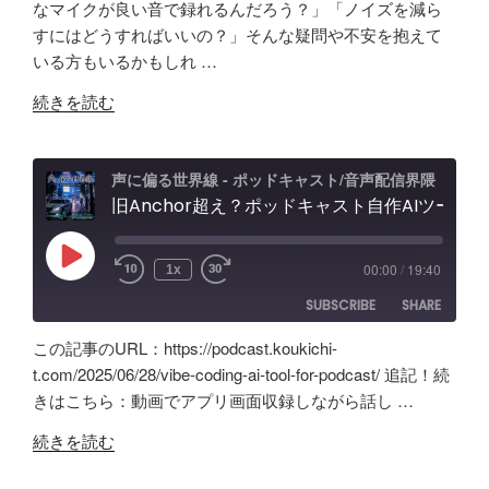
なマイクが良い音で録れるんだろう？」「ノイズを減ら
RSS
Spotify
ャ
LINK
フ
すにはどうすればいいの？」そんな疑問や不安を抱えて
RSS FEED
ス
ェ
いる方もいるかもしれ …
EMBED
ト
ー
"原
音
続きを読む
ス
点
声
レ
回
編
ビ
帰
集」
声に偏る世界線 - ポッドキャスト/音声配信界隈
ュ
の
旧Anchor超え？ポッドキャスト自作AIツールの記録。録音・編集・構成まで！Google AI Studioでバイブコーディング
ア
ー
「Tascam
プ
&
DR-
リ
忘
Play
00:00
/
19:40
1x
Episode
07X」
【Google
備
SUBSCRIBE
SHARE
5
AI
録！"
年
Studio】
の
この記事のURL：https://podcast.koukichi-
間
バ
SHARE
Amazon
Apple Podcasts
t.com/2025/06/28/vibe-coding-ai-tool-for-podcast/ 追記！続
の
イ
きはこちら：動画でアプリ画面収録しながら話し …
RSS
Spotify
ポ
LINK
ブ
RSS FEED
"旧
ッ
コ
続きを読む
EMBED
Anchor
ド
ー