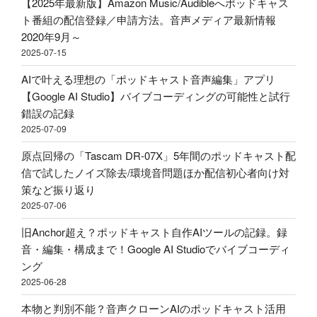
【2025年最新版】Amazon Music/Audibleへポッドキャス
ロ
ス
ど
ト番組の配信登録／申請方法。音声メディア最新情報
フ
ト！
の
2020年9月～
ァ
音
く
2025-07-15
イ
声
ら
ル！？
AIで叶える理想の「ポッドキャスト音声編集」アプリ
収
い
配
【Google AI Studio】バイブコーディングの可能性と試行
録
に
信・
錯誤の記録
&
す
ポ
2025-07-09
ポ
べ
ッ
ッ
き？
原点回帰の「Tascam DR-07X」5年間のポッドキャスト配
ド
ド
外
信で試したノイズ除去/環境音問題ほか配信初心者向け対
キ
キ
部
策など振り返り
ャ
ャ
か
2025-07-06
ス
ス
ら
ト
旧Anchor超え？ポッドキャスト自作AIツールの記録。録
ト
Spotify
用
音・編集・構成まで！Google AI Studioでバイブコーディ
投
ビ
マ
ング
稿
デ
イ
2025-06-28
–
オ
ク
Google
ポ
本物と判別不能？音声クローンAIのポッドキャスト活用
ア
AI