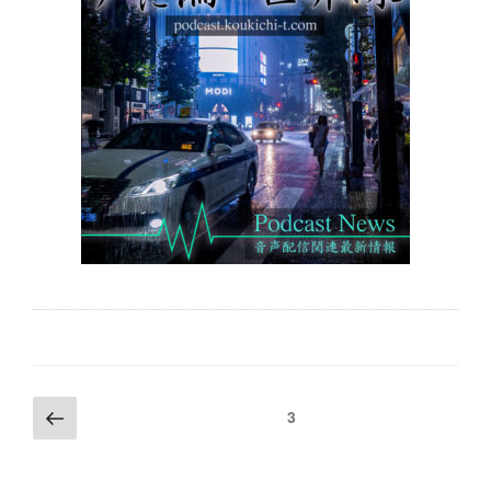
投
前
ページ
3
の
稿
ペ
の