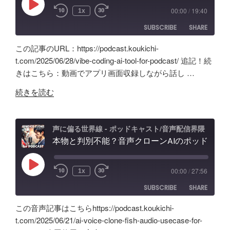
DR-
リ
忘
Play
00:00
/
19:40
1x
Episode
07X」
【Google
備
SUBSCRIBE
SHARE
5
AI
録！"
年
Studio】
の
この記事のURL：https://podcast.koukichi-
間
バ
SHARE
Amazon
Apple Podcasts
t.com/2025/06/28/vibe-coding-ai-tool-for-podcast/ 追記！続
の
イ
きはこちら：動画でアプリ画面収録しながら話し …
RSS
Spotify
ポ
LINK
ブ
RSS FEED
"旧
ッ
コ
続きを読む
EMBED
Anchor
ド
ー
超
キ
デ
え？
ャ
ィ
声に偏る世界線 - ポッドキャスト/音声配信界隈
ポ
本物と判別不能？音声クローンAIのポッドキャスト活用術と可能性「Fish Audio」ユースケース
ス
ン
ッ
ト
グ
ド
配
の
Play
00:00
/
27:56
1x
Episode
キ
信
可
SUBSCRIBE
SHARE
ャ
で
能
ス
試
性
この音声記事はこちらhttps://podcast.koukichi-
ト
し
と
SHARE
Amazon
Apple Podcasts
t.com/2025/06/21/ai-voice-clone-fish-audio-usecase-for-
自
た
試