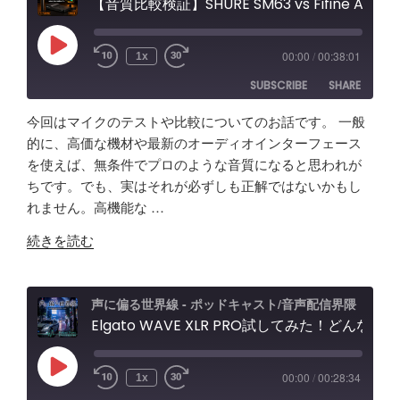
【音質比較検証】SHURE SM63 vs Fifine AM8 / Elgato Wave XLR Proレビュー エフェクト＆ノイキャン効果と機能紹介
Play
00:00
/
00:38:01
1x
Episode
SUBSCRIBE
SHARE
今回はマイクのテストや比較についてのお話です。 一般
SHARE
Amazon
Apple Podcasts
的に、高価な機材や最新のオーディオインターフェース
を使えば、無条件でプロのような音質になると思われが
RSS
Spotify
LINK
ちです。でも、実はそれが必ずしも正解ではないかもし
RSS FEED
れません。高機能な …
EMBED
"【音
続きを読む
質
比
較
声に偏る世界線 - ポッドキャスト/音声配信界隈
検
Elgato WAVE XLR PRO試してみた！どんな製品？ポッドキャスト＆配信者向けエルガト オーディオインターフェースレビュー&忘備録！
証】
SHURE
Play
00:00
/
00:28:34
1x
Episode
SM63