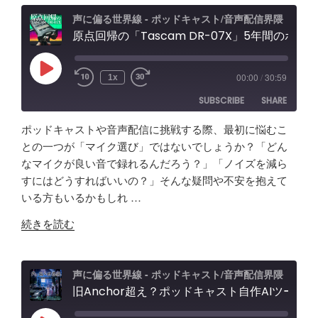
叶
＆
ト
え
検
オ
声に偏る世界線 - ポッドキャスト/音声配信界隈
る
原点回帰の「Tascam DR-07X」5年間のポッドキャスト配信で試したノイズ除去/環境音問題ほか配信初心者向け対策など振り返り
証"
ー
理
の
デ
想
ィ
Play
00:00
/
30:59
1x
Episode
の
オ
SUBSCRIBE
SHARE
「ポ
イ
ッ
ン
ポッドキャストや音声配信に挑戦する際、最初に悩むこ
ド
タ
SHARE
Amazon
Apple Podcasts
との一つが「マイク選び」ではないでしょうか？「どん
キ
ー
なマイクが良い音で録れるんだろう？」「ノイズを減ら
RSS
Spotify
ャ
LINK
フ
すにはどうすればいいの？」そんな疑問や不安を抱えて
RSS FEED
ス
ェ
いる方もいるかもしれ …
EMBED
ト
ー
"原
音
続きを読む
ス
点
声
レ
回
編
ビ
帰
集」
声に偏る世界線 - ポッドキャスト/音声配信界隈
ュ
の
旧Anchor超え？ポッドキャスト自作AIツールの記録。録音・編集・構成まで！Google AI Studioでバイブコーディング
ア
ー
「Tascam
プ
&