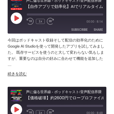
ッ
ド
Studio
声に偏る世界線 - ポッドキャスト/音声配信界隈
け
ド
【自作アプリで効率化】AIでリアルタイム文字起こし＆分析テスト！音声収録&ポッドキャスト投稿 - Google AI Studio
キ
で
対
キ
ャ
バ
策
ャ
ス
イ
な
Play
00:00
/
8:14
1x
Episode
ス
ト
ブ
ど
SUBSCRIBE
SHARE
タ
活
コ
振
ー
用
ー
り
今回はポッドキャスト収録そして配信の効率化のために
が
術
デ
返
SHARE
Amazon
Apple Podcasts
Google AI Studioを使って開発したアプリを試してみまし
５
と
ィ
り"
た。 既存サービスを使うのと大して変わらない気もしま
RSS
Spotify
年
LINK
可
ン
の
すが、重要なのは自分の好みに合わせて機能を追加した
RSS FEED
か
能
グ"
…
EMBED
け
性
の
"【自
て
「Fish
続きを読む
作
分
Audio」
ア
か
ユ
プ
っ
ー
声に偏る世界線 - ポッドキャスト/音声配信界隈
リ
【価格破壊】約2600円でロープロファイル！？配信・ポッドキャスト用マイクアーム アリエクで買ってみた
た
ス
で
事
ケ
効
「マ
ー
Play
00:00
/
8:48
1x