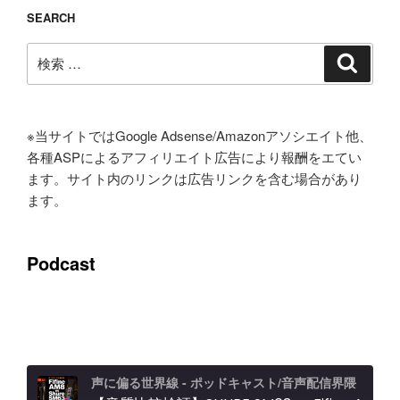
ー
ペ
SEARCH
ジ
ー
検
ジ
検
索
索:
送
り
※当サイトではGoogle Adsense/Amazonアソシエイト他、
各種ASPによるアフィリエイト広告により報酬をエてい
ます。サイト内のリンクは広告リンクを含む場合があり
ます。
Podcast
声に偏る世界線 - ポッドキャスト/音声配信界隈