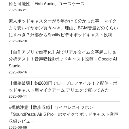
ッ
術と可能性「Fish Audio」ユースケース
ー
Studio"
ド
2025-06-21
ム
の
キ
ア
素人ポッドキャスターが５年かけて分かった事「マイク
ャ
リ
より安いイヤホン買うべき」理由、BGM音量どのくらい
ス
エ
にすべき？外部からSpotifyビデオポッドキャスト投稿
ト
ク
2025-06-18
投
で
稿"
【自作アプリで効率化】AIでリアルタイム文字起こし＆
買
の
分析テスト！音声収録&ポッドキャスト投稿 – Google AI
っ
Studio
て
2025-06-16
み
た"
【価格破壊】約2600円でロープロファイル！？配信・ポ
の
ッドキャスト用マイクアーム アリエクで買ってみた
2025-06-11
※視聴注意【散歩収録】ワイヤレスイヤホン
「SoundPeats Air 5 Pro」のマイクでポッドキャスト音声
収録レビュー
2025-06-09