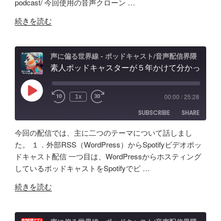
podcast/ 今回使用の音声クローン …
RSS
Spotify
作
LINK
ノ
行
RSS FEED
"本
AI
イ
続きを読む
錯
EMBED
物
ツ
ズ
誤
と
ー
除
の
判
ル
去/
声に偏る世界線 - ポッドキャスト/音声配信界隈
記
別
素人ポッドキャスターが５年かけて分かった事「マイクより安いイヤホン買うべき」理由、BGM音量どのくらいにすべき？外部からSpotifyビデオポッドキャスト投稿
の
環
録"
不
記
境
の
能？
録。
音
Play
00:00
/
25:28
1x
Episode
音
録
問
SUBSCRIBE
SHARE
声
音・
題
ク
編
ほ
今回の配信では、主に二つのテーマについて話しまし
ロ
集・
か
SHARE
Amazon
Apple Podcasts
た。 １．外部RSS（WordPress）からSpotifyビデオポッ
ー
構
配
ドキャスト配信 一つ目は、WordPressからホスティング
RSS
Spotify
ン
LINK
成
信
しているポッドキャストをSpotifyでビ …
RSS FEED
AI
ま
初
EMBED
"素
の
で！
続きを読む
心
人
ポ
Google
者
ポ
ッ
AI
向