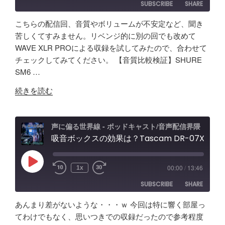
SUBSCRIBE
SHARE
vs
Fifine
こちらの配信回、音質やボリュームが不安定など、聞き
AM8
SHARE
Amazon
Apple Podcasts
苦しくてすみません。リベンジ的に別の回でも改めて
/
WAVE XLR PROによる収録を試してみたので、合わせて
RSS
Spotify
Elgato
LINK
チェックしてみてください。 【音質比較検証】SHURE
RSS FEED
Wave
SM6 …
EMBED
XLR
"Elgato
Pro
続きを読む
WAVE
レ
XLR
ビ
PRO
ュ
声に偏る世界線 - ポッドキャスト/音声配信界隈
試
吸音ボックスの効果は？Tascam DR-07X&TroyStudioで録音＆検証
ー
し
エ
て
フ
Play
00:00
/
13:46
1x
Episode
み
ェ
SUBSCRIBE
SHARE
た！
ク
ど
ト
あんまり差がないような・・・ｗ 今回は特に響く部屋っ
ん
＆
SHARE
Amazon
Apple Podcasts
てわけでもなく、思いつきでの収録だったので参考程度
な
ノ