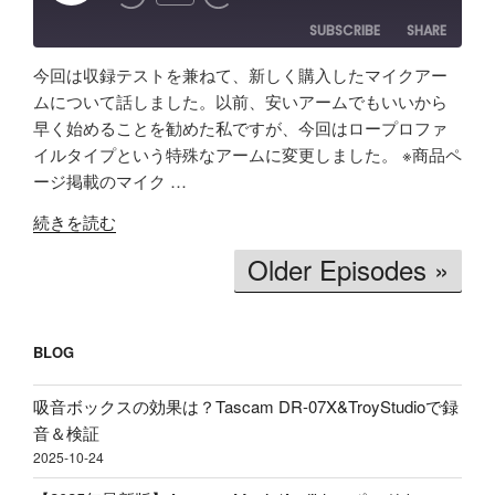
Episode
率
イ
ス"
SUBSCRIBE
SHARE
化】
ク
の
AI
よ
今回は収録テストを兼ねて、新しく購入したマイクアー
で
り
SHARE
Amazon
Apple Podcasts
ムについて話しました。以前、安いアームでもいいから
リ
安
早く始めることを勧めた私ですが、今回はロープロファ
RSS
Spotify
ア
LINK
い
イルタイプという特殊なアームに変更しました。 ※商品ペ
RSS FEED
ル
イ
ージ掲載のマイク …
EMBED
タ
ヤ
"【価
イ
ホ
続きを読む
格
ム
ン
Older Episodes »
破
文
買
壊】
字
う
約
起
べ
2600
BLOG
こ
き」
円
し
理
で
吸音ボックスの効果は？Tascam DR-07X&TroyStudioで録
＆
由、
ロ
音＆検証
分
BGM
ー
2025-10-24
析
音
プ
テ
量