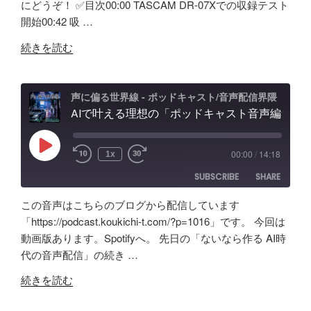
にどうぞ！ ✅️目次00:00 TASCAM DR-07Xでの収録テスト
RSS
Spotify
製
LINK
イ
開始00:42 吸 …
RSS FEED
品？
キ
EMBED
"吸
ポ
ャ
続きを読む
音
ッ
ン
ボ
ド
効
ッ
キ
果
声に偏る世界線 - ポッドキャスト/音声配信界隈
ク
AIで叶える理想の「ポッドキャスト音声編集」アプリ【Google AI Studio】バイブコーディングの可能性と試行錯誤の記録
ャ
と
ス
ス
機
の
ト
能
Play
00:00
/
14:18
1x
Episode
効
＆
紹
SUBSCRIBE
SHARE
果
配
介"
は？
信
の
この音声はこちらのブログから配信しています
Tascam
者
SHARE
Amazon
Apple Podcasts
「https://podcast.koukichi-t.com/?p=1016」です。 今回は
DR-
向
動画版あります。Spotifyへ。 先日の「ないなら作る AI時
RSS
Spotify
07X&TroyStudio
LINK
け
代の音声配信」の続き …
RSS FEED
で
エ
EMBED
"AI
録
ル
続きを読む
で
音
ガ