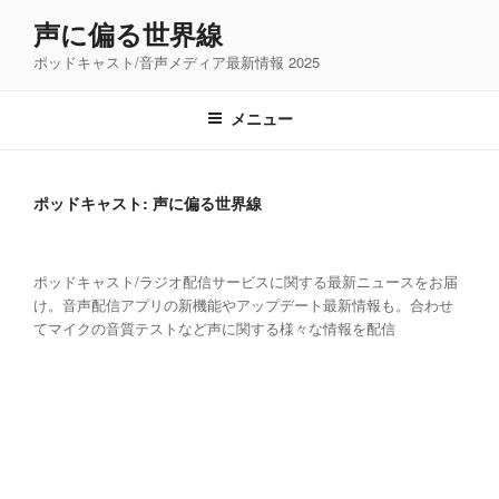
コ
声に偏る世界線
ン
ポッドキャスト/音声メディア最新情報 2025
テ
ン
ツ
メニュー
へ
ス
キ
ポッドキャスト:
声に偏る世界線
ッ
プ
ポッドキャスト/ラジオ配信サービスに関する最新ニュースをお届
け。音声配信アプリの新機能やアップデート最新情報も。合わせ
てマイクの音質テストなど声に関する様々な情報を配信