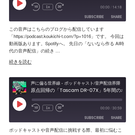
の
ト
能
Play
00:00
/
14:18
1x
Episode
効
＆
紹
SUBSCRIBE
SHARE
果
配
介"
は？
信
の
この音声はこちらのブログから配信しています
Tascam
者
SHARE
Amazon
Apple Podcasts
「https://podcast.koukichi-t.com/?p=1016」です。 今回は
DR-
向
動画版あります。Spotifyへ。 先日の「ないなら作る AI時
RSS
Spotify
07X&TroyStudio
LINK
け
代の音声配信」の続き …
RSS FEED
で
エ
EMBED
"AI
録
ル
続きを読む
で
音
ガ
叶
＆
ト
え
検
オ
声に偏る世界線 - ポッドキャスト/音声配信界隈
る
原点回帰の「Tascam DR-07X」5年間のポッドキャスト配信で試したノイズ除去/環境音問題ほか配信初心者向け対策など振り返り
証"
ー
理
の
デ
想
ィ
Play
00:00
/
30:59
1x
Episode
の
オ
SUBSCRIBE
SHARE
「ポ
イ
ッ
ン
ポッドキャストや音声配信に挑戦する際、最初に悩むこ
ド
タ