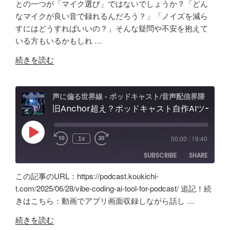
SHARE
Amazon
Apple Podcasts
との一つが「マイク選び」ではないでしょうか？「どん
キ
ー
なマイクが良い音で録れるんだろう？」「ノイズを減ら
RSS
Spotify
ャ
LINK
フ
すにはどうすればいいの？」そんな疑問や不安を抱えて
RSS FEED
ス
ェ
いる方もいるかもしれ …
EMBED
ト
ー
"原
音
続きを読む
ス
点
声
レ
回
編
ビ
帰
集」
声に偏る世界線 - ポッドキャスト/音声配信界隈
ュ
の
旧Anchor超え？ポッドキャスト自作AIツールの記録。録音・編集・構成まで！Google AI Studioでバイブコーディング
ア
ー
「Tascam
プ
&
DR-
リ
忘
Play
00:00
/
19:40
1x
Episode
07X」
【Google
備
SUBSCRIBE
SHARE
5
AI
録！"
年
Studio】
の
この記事のURL：https://podcast.koukichi-
間
バ
SHARE
Amazon
Apple Podcasts
t.com/2025/06/28/vibe-coding-ai-tool-for-podcast/ 追記！続
の
イ
きはこちら：動画でアプリ画面収録しながら話し …
RSS
Spotify
ポ
LINK
ブ
RSS FEED
"旧
ッ
コ
続きを読む
EMBED