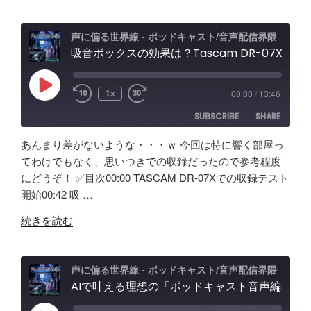
WAVE
レ
XLR
ビ
PRO
ュ
声に偏る世界線 - ポッドキャスト/音声配信界隈
試
吸音ボックスの効果は？Tascam DR-07X&TroyStudioで録音＆検証
ー
し
エ
て
フ
Play
00:00
/
13:46
1x
Episode
み
ェ
SUBSCRIBE
SHARE
た！
ク
ど
ト
あんまり差がないような・・・ｗ 今回は特に響く部屋っ
ん
＆
SHARE
Amazon
Apple Podcasts
てわけでもなく、思いつきでの収録だったので参考程度
な
ノ
にどうぞ！ ✅️目次00:00 TASCAM DR-07Xでの収録テスト
RSS
Spotify
製
LINK
イ
開始00:42 吸 …
RSS FEED
品？
キ
EMBED
"吸
ポ
ャ
続きを読む
音
ッ
ン
ボ
ド
効
ッ
キ
果
声に偏る世界線 - ポッドキャスト/音声配信界隈
ク
AIで叶える理想の「ポッドキャスト音声編集」アプリ【Google AI Studio】バイブコーディングの可能性と試行錯誤の記録
ャ
と
ス
ス
機