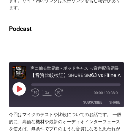
ます。サイト内のリンクは広告リンクを含む場合があり
ます。
Podcast
声に偏る世界線 - ポッドキャスト/音声配信界隈
【音質比較検証】SHURE SM63 vs Fifine AM8 / Elgato Wave XLR Proレビュー エフェクト＆ノイキャン効果と機能紹介
Play
00:00
/
00:38:01
1x
Episode
SUBSCRIBE
SHARE
今回はマイクのテストや比較についてのお話です。 一般
SHARE
Amazon
Apple Podcasts
的に、高価な機材や最新のオーディオインターフェース
を使えば、無条件でプロのような音質になると思われが
RSS
Spotify
LINK