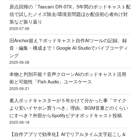
ッ
ッ
き？
原点回帰の「Tascam DR-07X」5年間のポッドキャスト配
ド
ド
外
信で試したノイズ除去/環境音問題ほか配信初心者向け対
キ
キ
部
策など振り返り
ャ
ャ
か
2025-07-06
ス
ス
ら
ト
旧Anchor超え？ポッドキャスト自作AIツールの記録。録
ト
Spotify
用
音・編集・構成まで！Google AI Studioでバイブコーディ
投
ビ
マ
ング
稿
デ
イ
2025-06-28
–
オ
ク
Google
ポ
本物と判別不能？音声クローンAIのポッドキャスト活用
ア
AI
ッ
術と可能性「Fish Audio」ユースケース
ー
Studio"
ド
2025-06-21
ム
の
キ
ア
素人ポッドキャスターが５年かけて分かった事「マイク
ャ
リ
より安いイヤホン買うべき」理由、BGM音量どのくらい
ス
エ
にすべき？外部からSpotifyビデオポッドキャスト投稿
ト
ク
2025-06-18
投
で
稿"
【自作アプリで効率化】AIでリアルタイム文字起こし＆
買
の