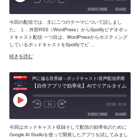
Episode
音
録
問
SUBSCRIBE
SHARE
声
音・
題
ク
編
ほ
今回の配信では、主に二つのテーマについて話しまし
ロ
集・
か
SHARE
Amazon
Apple Podcasts
た。 １．外部RSS（WordPress）からSpotifyビデオポッ
ー
構
配
ドキャスト配信 一つ目は、WordPressからホスティング
RSS
Spotify
ン
LINK
成
信
しているポッドキャストをSpotifyでビ …
RSS FEED
AI
ま
初
EMBED
"素
の
で！
続きを読む
心
人
ポ
Google
者
ポ
ッ
AI
向
ッ
ド
Studio
声に偏る世界線 - ポッドキャスト/音声配信界隈
け
ド
【自作アプリで効率化】AIでリアルタイム文字起こし＆分析テスト！音声収録&ポッドキャスト投稿 - Google AI Studio
キ
で
対
キ
ャ
バ
策
ャ
ス
イ
な
Play
00:00
/
8:14
1x
Episode
ス
ト
ブ
ど
SUBSCRIBE
SHARE
タ
活
コ
振
ー
用
ー
り
今回はポッドキャスト収録そして配信の効率化のために
が
術
デ
返
SHARE
Amazon
Apple Podcasts
Google AI Studioを使って開発したアプリを試してみまし
５
と
ィ
り"