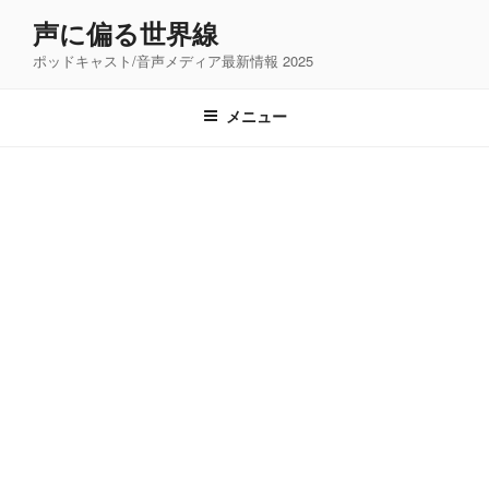
コ
声に偏る世界線
ン
ポッドキャスト/音声メディア最新情報 2025
テ
ン
ツ
メニュー
へ
ス
キ
ッ
プ