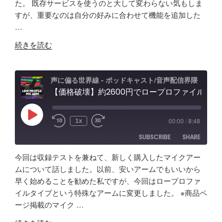
た。 既存サービスを使うのと大して変わらない気もしま
RSS
Spotify
年
LINK
可
ン
の
すが、重要なのは自分の好みに合わせて機能を追加した
RSS FEED
か
能
グ"
…
EMBED
け
性
の
"【自
て
「Fish
続きを読む
作
分
Audio」
ア
か
ユ
プ
っ
ー
声に偏る世界線 - ポッドキャスト/音声配信界隈
リ
【価格破壊】約2600円でロープロファイル！？配信・ポッドキャスト用マイクアーム アリエクで買ってみた
た
ス
で
事
ケ
効
「マ
ー
Play
00:00
/
8:48
1x
Episode
率
イ
ス"
SUBSCRIBE
SHARE
化】
ク
の
AI
よ
今回は収録テストを兼ねて、新しく購入したマイクアー
で
り
SHARE
Amazon
Apple Podcasts
ムについて話しました。以前、安いアームでもいいから
リ
安
早く始めることを勧めた私ですが、今回はロープロファ
RSS
Spotify
ア
LINK
い
イルタイプという特殊なアームに変更しました。 ※商品ペ
RSS FEED
ル
イ
ージ掲載のマイク …
EMBED
タ
ヤ