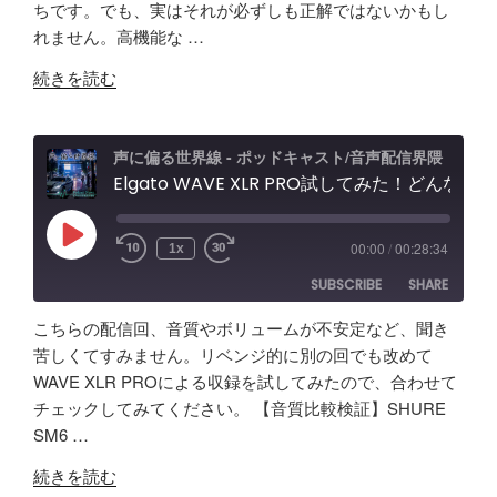
ちです。でも、実はそれが必ずしも正解ではないかもし
RSS FEED
れません。高機能な …
EMBED
"【音
続きを読む
質
比
較
声に偏る世界線 - ポッドキャスト/音声配信界隈
検
Elgato WAVE XLR PRO試してみた！どんな製品？ポッドキャスト＆配信者向けエルガト オーディオインターフェースレビュー&忘備録！
証】
SHURE
Play
00:00
/
00:28:34
1x
Episode
SM63
SUBSCRIBE
SHARE
vs
Fifine
こちらの配信回、音質やボリュームが不安定など、聞き
AM8
SHARE
Amazon
Apple Podcasts
苦しくてすみません。リベンジ的に別の回でも改めて
/
WAVE XLR PROによる収録を試してみたので、合わせて
RSS
Spotify
Elgato
LINK
チェックしてみてください。 【音質比較検証】SHURE
RSS FEED
Wave
SM6 …
EMBED
XLR
"Elgato
Pro
続きを読む