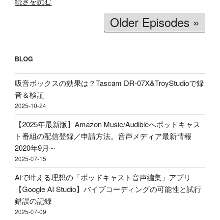
"【価
イ
ホ
続きを読む
格
ム
ン
Older Episodes »
破
文
買
壊】
字
う
約
起
べ
2600
BLOG
こ
き」
円
し
理
で
吸音ボックスの効果は？Tascam DR-07X&TroyStudioで録
＆
由、
ロ
音＆検証
分
BGM
ー
2025-10-24
析
音
プ
テ
量
【2025年最新版】Amazon Music/Audibleへポッドキャス
ロ
ス
ど
ト番組の配信登録／申請方法。音声メディア最新情報
フ
ト！
の
2020年9月～
ァ
音
く
2025-07-15
イ
声
ら
ル！？
AIで叶える理想の「ポッドキャスト音声編集」アプリ
収
い
配
【Google AI Studio】バイブコーディングの可能性と試行
録
に
信・
錯誤の記録
&
す
ポ
2025-07-09
ポ
べ