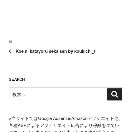
投
過
前
稿
去
Koe ni katayoru sekaisen by koukichi_t
ナ
の
ビ
投
ゲ
稿
ー
SEARCH
シ
検
検
ョ
索
索:
ン
※当サイトではGoogle Adsense/Amazonアソシエイト他、
各種ASPによるアフィリエイト広告により報酬をエてい