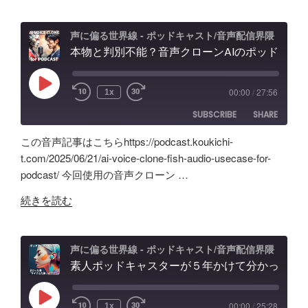
Anchor
ド
ー
超
キ
デ
え？
ャ
ィ
声に偏る世界線 - ポッドキャスト/音声配信界隈
ポ
本物と判別不能？音声クローンAIのポッドキャスト活用術と可能性「Fish Audio」ユースケース
ス
ン
ッ
ト
グ
ド
配
の
Play
00:00
/
27:56
1x
Episode
キ
信
可
SUBSCRIBE
SHARE
ャ
で
能
ス
試
性
この音声記事はこちらhttps://podcast.koukichi-
ト
し
と
SHARE
Amazon
Apple Podcasts
t.com/2025/06/21/ai-voice-clone-fish-audio-usecase-for-
自
た
試
podcast/ 今回使用の音声クローン …
RSS
Spotify
作
LINK
ノ
行
RSS FEED
"本
AI
イ
続きを読む
錯
EMBED
物
ツ
ズ
誤
と
ー
除
の
判
ル
去/
声に偏る世界線 - ポッドキャスト/音声配信界隈
記
別
素人ポッドキャスターが５年かけて分かった事「マイクより安いイヤホン買うべき」理由、BGM音量どのくらいにすべき？外部からSpotifyビデオポッドキャスト投稿
の
環
録"
不
記
境
の
能？
録。
音
Play
00:00
/
25:28
1x