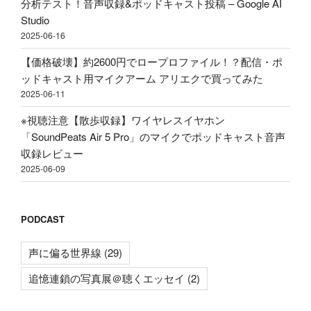
分析テスト！音声収録&ポッドキャスト投稿 – Google AI
っ
Studio
て
2025-06-16
み
た"
【価格破壊】約2600円でロープロファイル！？配信・ポ
の
ッドキャスト用マイクアーム アリエクで買ってみた
2025-06-11
※視聴注意【散歩収録】ワイヤレスイヤホン
「SoundPeats Air 5 Pro」のマイクでポッドキャスト音声
収録レビュー
2025-06-09
PODCAST
声に偏る世界線
(29)
追憶連鎖の写真展＠聴くエッセイ
(2)