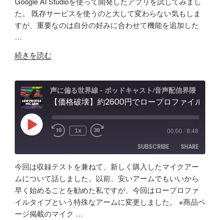
Google AI Studioを使って開発したアプリを試してみまし
５
と
ィ
り"
た。 既存サービスを使うのと大して変わらない気もしま
RSS
Spotify
年
LINK
可
ン
の
すが、重要なのは自分の好みに合わせて機能を追加した
RSS FEED
か
能
グ"
…
EMBED
け
性
の
"【自
て
「Fish
続きを読む
作
分
Audio」
ア
か
ユ
プ
っ
ー
声に偏る世界線 - ポッドキャスト/音声配信界隈
リ
【価格破壊】約2600円でロープロファイル！？配信・ポッドキャスト用マイクアーム アリエクで買ってみた
た
ス
で
事
ケ
効
「マ
ー
Play
00:00
/
8:48
1x
Episode
率
イ
ス"
SUBSCRIBE
SHARE
化】
ク
の
AI
よ
今回は収録テストを兼ねて、新しく購入したマイクアー
で
り
SHARE
Amazon
Apple Podcasts
ムについて話しました。以前、安いアームでもいいから
リ
安
早く始めることを勧めた私ですが、今回はロープロファ
RSS
Spotify
ア
LINK
い
イルタイプという特殊なアームに変更しました。 ※商品ペ
RSS FEED
ル
イ
ージ掲載のマイク …
EMBED
タ
ヤ