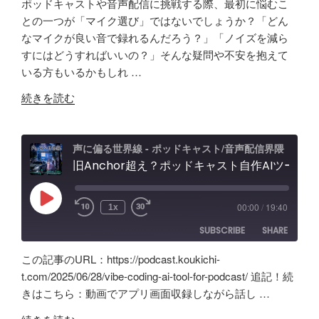
ポッドキャストや音声配信に挑戦する際、最初に悩むこ
ド
タ
SHARE
Amazon
Apple Podcasts
との一つが「マイク選び」ではないでしょうか？「どん
キ
ー
なマイクが良い音で録れるんだろう？」「ノイズを減ら
RSS
Spotify
ャ
LINK
フ
すにはどうすればいいの？」そんな疑問や不安を抱えて
RSS FEED
ス
ェ
いる方もいるかもしれ …
EMBED
ト
ー
"原
音
続きを読む
ス
点
声
レ
回
編
ビ
帰
集」
声に偏る世界線 - ポッドキャスト/音声配信界隈
ュ
の
旧Anchor超え？ポッドキャスト自作AIツールの記録。録音・編集・構成まで！Google AI Studioでバイブコーディング
ア
ー
「Tascam
プ
&
DR-
リ
忘
Play
00:00
/
19:40
1x
Episode
07X」
【Google
備
SUBSCRIBE
SHARE
5
AI
録！"
年
Studio】
の
この記事のURL：https://podcast.koukichi-
間
バ
SHARE
Amazon
Apple Podcasts
t.com/2025/06/28/vibe-coding-ai-tool-for-podcast/ 追記！続
の
イ
きはこちら：動画でアプリ画面収録しながら話し …
RSS
Spotify
ポ
LINK
ブ
RSS FEED
"旧
ッ