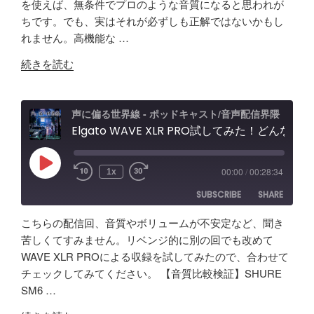
を使えば、無条件でプロのような音質になると思われが
RSS
Spotify
LINK
ちです。でも、実はそれが必ずしも正解ではないかもし
RSS FEED
れません。高機能な …
EMBED
"【音
続きを読む
質
比
較
声に偏る世界線 - ポッドキャスト/音声配信界隈
検
Elgato WAVE XLR PRO試してみた！どんな製品？ポッドキャスト＆配信者向けエルガト オーディオインターフェースレビュー&忘備録！
証】
SHURE
Play
00:00
/
00:28:34
1x
Episode
SM63
SUBSCRIBE
SHARE
vs
Fifine
こちらの配信回、音質やボリュームが不安定など、聞き
AM8
SHARE
Amazon
Apple Podcasts
苦しくてすみません。リベンジ的に別の回でも改めて
/
WAVE XLR PROによる収録を試してみたので、合わせて
RSS
Spotify
Elgato
LINK
チェックしてみてください。 【音質比較検証】SHURE
RSS FEED
Wave
SM6 …
EMBED
XLR