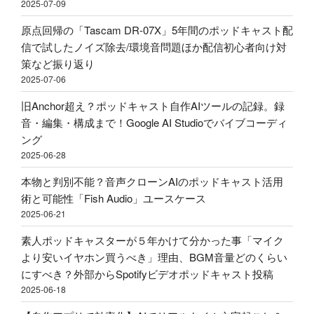
ポ
2025-07-09
ポ
べ
ッ
ッ
き？
原点回帰の「Tascam DR-07X」5年間のポッドキャスト配
ド
ド
外
信で試したノイズ除去/環境音問題ほか配信初心者向け対
キ
キ
部
策など振り返り
ャ
ャ
か
2025-07-06
ス
ス
ら
ト
旧Anchor超え？ポッドキャスト自作AIツールの記録。録
ト
Spotify
用
音・編集・構成まで！Google AI Studioでバイブコーディ
投
ビ
マ
ング
稿
デ
イ
2025-06-28
–
オ
ク
Google
ポ
本物と判別不能？音声クローンAIのポッドキャスト活用
ア
AI
ッ
術と可能性「Fish Audio」ユースケース
ー
Studio"
ド
2025-06-21
ム
の
キ
ア
素人ポッドキャスターが５年かけて分かった事「マイク
ャ
リ
より安いイヤホン買うべき」理由、BGM音量どのくらい
ス
エ
にすべき？外部からSpotifyビデオポッドキャスト投稿
ト
ク
2025-06-18
投
で
稿"