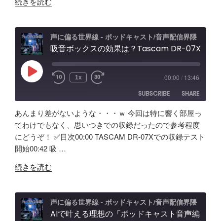
"Elgato
Pro
続きを読む
WAVE
レ
XLR
ビ
PRO
ュ
声に偏る世界線 - ポッドキャスト/音声配信界隈
試
吸音ボックスの効果は？Tascam DR-07X&TroyStudioで録音＆検証
ー
し
エ
て
フ
Play
00:00
/
13:46
1x
Episode
み
ェ
SUBSCRIBE
SHARE
た！
ク
ど
ト
あんまり差がないような・・・ｗ 今回は特に響く部屋っ
ん
＆
SHARE
Amazon
Apple Podcasts
てわけでもなく、思いつきでの収録だったので参考程度
な
ノ
にどうぞ！ ✅️目次00:00 TASCAM DR-07Xでの収録テスト
RSS
Spotify
製
LINK
イ
開始00:42 吸 …
RSS FEED
品？
キ
EMBED
"吸
ポ
ャ
続きを読む
音
ッ
ン
ボ
ド
効
ッ
キ
果
声に偏る世界線 - ポッドキャスト/音声配信界隈
ク
AIで叶える理想の「ポッドキャスト音声編集」アプリ【Google AI Studio】バイブコーディングの可能性と試行錯誤の記録
ャ
と