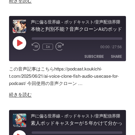
コ
続きを読む
EMBED
Anchor
ド
ー
超
キ
デ
え？
ャ
ィ
声に偏る世界線 - ポッドキャスト/音声配信界隈
ポ
本物と判別不能？音声クローンAIのポッドキャスト活用術と可能性「Fish Audio」ユースケース
ス
ン
ッ
ト
グ
ド
配
の
Play
00:00
/
27:56
1x
Episode
キ
信
可
SUBSCRIBE
SHARE
ャ
で
能
ス
試
性
この音声記事はこちらhttps://podcast.koukichi-
ト
し
と
SHARE
Amazon
Apple Podcasts
t.com/2025/06/21/ai-voice-clone-fish-audio-usecase-for-
自
た
試
podcast/ 今回使用の音声クローン …
RSS
Spotify
作
LINK
ノ
行
RSS FEED
"本
AI
イ
続きを読む
錯
EMBED
物
ツ
ズ
誤
と
ー
除
の
判
ル
去/
声に偏る世界線 - ポッドキャスト/音声配信界隈
記
別
素人ポッドキャスターが５年かけて分かった事「マイクより安いイヤホン買うべき」理由、BGM音量どのくらいにすべき？外部からSpotifyビデオポッドキャスト投稿
の
環
録"
不
記
境
の