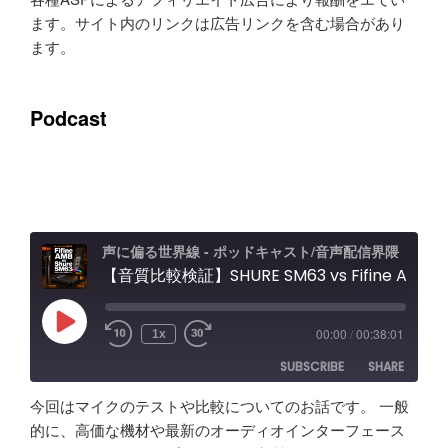
ます。サイト内のリンクは広告リンクを含む場合があり
ます。
Podcast
声に偏る世界線 - ポッドキャスト/音声配信界隈
【音質比較検証】SHURE SM63 vs Fifine AM8 / Elgato Wave XLR Proレビュー エフェクト＆ノイキャン効果と機能紹介
Play
00:00
/
00:38:01
1x
Episode
SUBSCRIBE
SHARE
今回はマイクのテストや比較についてのお話です。 一般
SHARE
Amazon
Apple Podcasts
的に、高価な機材や最新のオーディオインターフェース