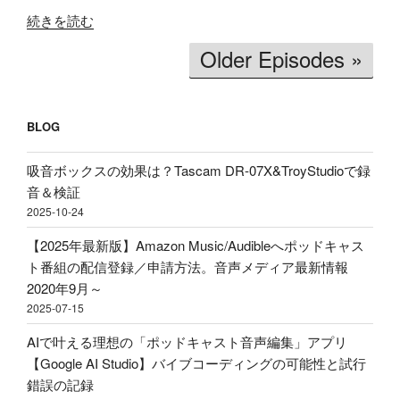
"【価
イ
ホ
続きを読む
格
ム
ン
Older Episodes »
破
文
買
壊】
字
う
約
起
べ
2600
BLOG
こ
き」
円
し
理
で
吸音ボックスの効果は？Tascam DR-07X&TroyStudioで録
＆
由、
ロ
音＆検証
分
BGM
ー
2025-10-24
析
音
プ
テ
量
【2025年最新版】Amazon Music/Audibleへポッドキャス
ロ
ス
ど
ト番組の配信登録／申請方法。音声メディア最新情報
フ
ト！
の
2020年9月～
ァ
音
く
2025-07-15
イ
声
ら
ル！？
AIで叶える理想の「ポッドキャスト音声編集」アプリ
収
い
配
【Google AI Studio】バイブコーディングの可能性と試行
録
に
信・
錯誤の記録
&
す