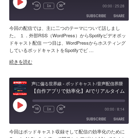
能？
録。
音
Play
00:00
/
25:28
1x
Episode
音
録
問
SUBSCRIBE
SHARE
声
音・
題
ク
編
ほ
今回の配信では、主に二つのテーマについて話しまし
ロ
集・
か
SHARE
Amazon
Apple Podcasts
た。 １．外部RSS（WordPress）からSpotifyビデオポッ
ー
構
配
ドキャスト配信 一つ目は、WordPressからホスティング
RSS
Spotify
ン
LINK
成
信
しているポッドキャストをSpotifyでビ …
RSS FEED
AI
ま
初
EMBED
"素
の
で！
続きを読む
心
人
ポ
Google
者
ポ
ッ
AI
向
ッ
ド
Studio
声に偏る世界線 - ポッドキャスト/音声配信界隈
け
ド
【自作アプリで効率化】AIでリアルタイム文字起こし＆分析テスト！音声収録&ポッドキャスト投稿 - Google AI Studio
キ
で
対
キ
ャ
バ
策
ャ
ス
イ
な
Play
00:00
/
8:14
1x
Episode
ス
ト
ブ
ど
SUBSCRIBE
SHARE
タ
活
コ
振
ー
用
ー
り
今回はポッドキャスト収録そして配信の効率化のために
が
術
デ
返
SHARE
Amazon
Apple Podcasts