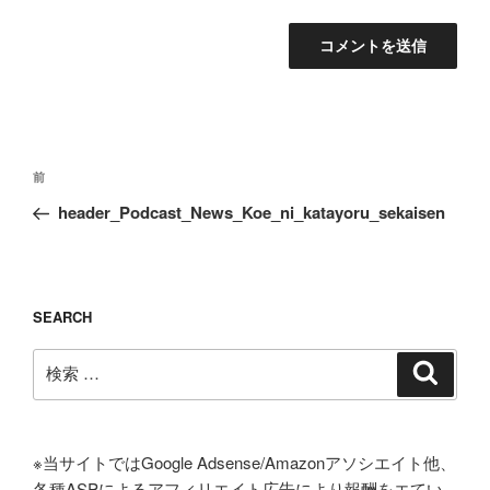
投
過
前
稿
去
header_Podcast_News_Koe_ni_katayoru_sekaisen
ナ
の
ビ
投
ゲ
稿
ー
SEARCH
シ
検
検
ョ
索
索:
ン
※当サイトではGoogle Adsense/Amazonアソシエイト他、
各種ASPによるアフィリエイト広告により報酬をエてい