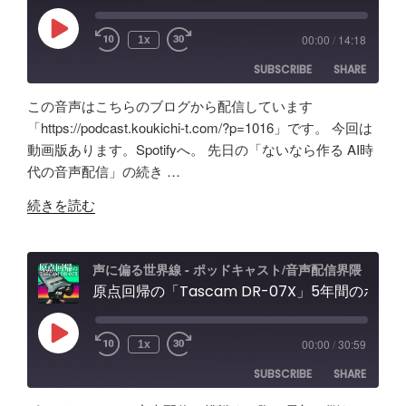
ス
ス
機
の
ト
能
Play
00:00
/
14:18
1x
Episode
効
＆
紹
SUBSCRIBE
SHARE
果
配
介"
は？
信
の
この音声はこちらのブログから配信しています
Tascam
者
SHARE
Amazon
Apple Podcasts
「https://podcast.koukichi-t.com/?p=1016」です。 今回は
DR-
向
動画版あります。Spotifyへ。 先日の「ないなら作る AI時
RSS
Spotify
07X&TroyStudio
LINK
け
代の音声配信」の続き …
RSS FEED
で
エ
EMBED
"AI
録
ル
続きを読む
で
音
ガ
叶
＆
ト
え
検
オ
声に偏る世界線 - ポッドキャスト/音声配信界隈
る
原点回帰の「Tascam DR-07X」5年間のポッドキャスト配信で試したノイズ除去/環境音問題ほか配信初心者向け対策など振り返り
証"
ー
理
の
デ
想
ィ
Play
00:00
/
30:59
1x
Episode
の
オ
SUBSCRIBE
SHARE
「ポ
イ
ッ
ン