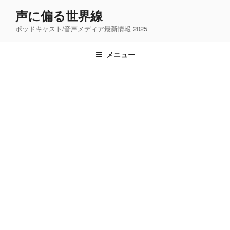
コ
声に偏る世界線
ン
ポッドキャスト/音声メディア最新情報 2025
テ
ン
ツ
メニュー
へ
ス
キ
ッ
プ