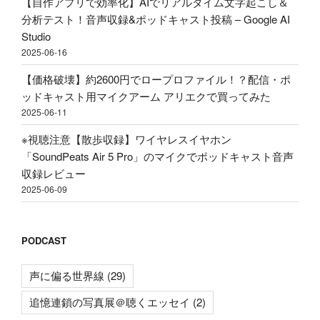
【自作アプリで効率化】AIでリアルタイム文字起こし＆
買
の
分析テスト！音声収録&ポッドキャスト投稿 – Google AI
っ
Studio
て
2025-06-16
み
た"
【価格破壊】約2600円でロープロファイル！？配信・ポ
の
ッドキャスト用マイクアーム アリエクで買ってみた
2025-06-11
※視聴注意【散歩収録】ワイヤレスイヤホン
「SoundPeats Air 5 Pro」のマイクでポッドキャスト音声
収録レビュー
2025-06-09
PODCAST
声に偏る世界線
(29)
追憶連鎖の写真展＠聴くエッセイ
(2)