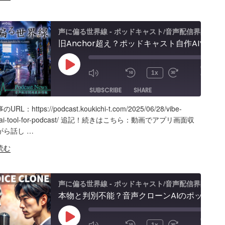
声に偏る世界線 - ポッドキャスト/音声配信界隈
旧Anchor超え？ポッドキャスト自作AIツールの記録。録音・編集・構成まで！Google AI Studioでバイブコーディング
am
00:00
Play
/
1x
le
19:40
Episode
SUBSCRIBE
SHARE
】
RL：https://podcast.koukichi-t.com/2025/06/28/vibe-
ARE
Amazon
Apple Podcasts
RSS
g-ai-tool-for-podcast/ 追記！続きはこちら：動画でアプリ画面収
がら話し …
Spotify
K
読む
S FEED
BED
声に偏る世界線 - ポッドキャスト/音声配信界隈
本物と判別不能？音声クローンAIのポッドキャスト活用術と可能性「Fish Audio」ユースケース
00:00
Play
/