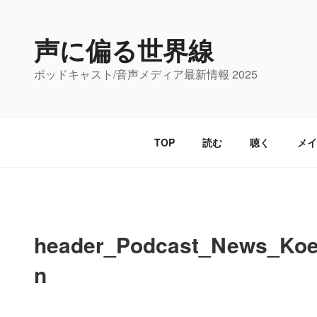
コ
ン
声に偏る世界線
テ
ン
ポッドキャスト/音声メディア最新情報 2025
ツ
へ
ス
キ
TOP
読む
聴く
メイ
ッ
プ
header_Podcast_News_Koe_
n