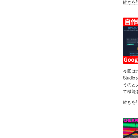
"素
続きを
の
Google
RS
向
人
EM
ポ
AI
け
ポ
ッ
Studio
対
ッ
ド
で
策
ド
キ
バ
な
キ
ャ
イ
ど
ャ
ス
ブ
振
ス
ト
コ
り
タ
活
ー
返
ー
用
デ
り"
が
術
今回はポ
ィ
の
５
SH
と
Stu
ン
年
可
うのと
グ"
LIN
か
能
て機能
の
け
性
RS
"【自
EM
続きを
て
「Fish
作
分
Audio」
ア
か
ユ
プ
っ
ー
リ
た
ス
で
事