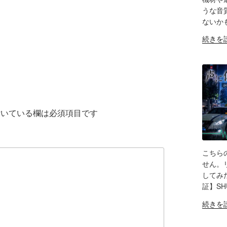
うな音
LIN
ないか
RS
"【音
EM
続きを
質
比
較
検
証】
SHURE
いている欄は必須項目です
SM63
vs
Fifine
AM8
こちら
/
SH
せん。リ
Elgato
してみ
LIN
Wave
証】SHU
XLR
RS
"Elgato
EM
続きを
Pro
WAVE
レ
XLR