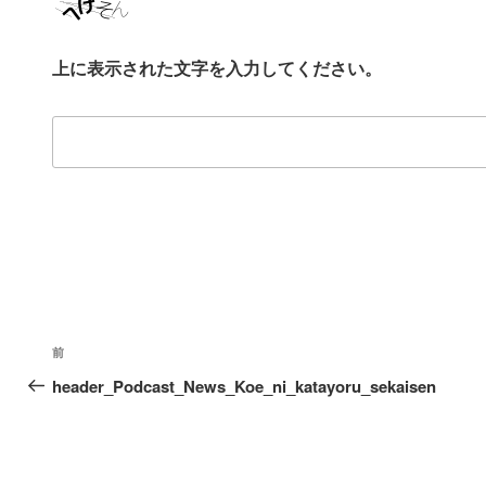
上に表示された文字を入力してください。
投
過
前
稿
去
header_Podcast_News_Koe_ni_katayoru_sekaisen
の
ナ
投
ビ
稿