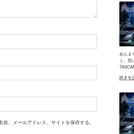
ビ
PRO
ュ
試
ー
し
エ
て
フ
み
ェ
た！
ク
ど
ト
ん
＆
あんま
な
SH
ノ
く、思い
製
イ
TASC
LIN
品？
キ
"吸
続きを
ポ
ャ
RS
音
EM
ッ
ン
ボ
ド
効
ッ
キ
果
ク
ャ
と
ス
ス
機
の
ト
能
名前、メールアドレス、サイトを保存する。
効
＆
紹
果
配
介"