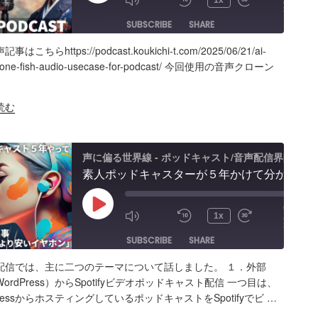
1x
27:56
Episode
SUBSCRIBE
SHARE
はこちらhttps://podcast.koukichi-t.com/2025/06/21/ai-
ARE
Amazon
Apple Podcasts
RSS
clone-fish-audio-usecase-for-podcast/ 今回使用の音声クローン
Spotify
K
読む
S FEED
BED
声に偏る世界線 - ポッドキャスト/音声配信界隈
素人ポッドキャスターが５年かけて分かった事「マイクより安いイヤホン買うべき」理由、BGM音量どのくらいにすべき？外部からSpotifyビデオポッドキャスト投稿
00:00
Play
/
1x
25:28
Episode
SUBSCRIBE
SHARE
配信では、主に二つのテーマについて話しました。 １．外部
ARE
Amazon
Apple Podcasts
RSS
WordPress）からSpotifyビデオポッドキャスト配信 一つ目は、
PressからホスティングしているポッドキャストをSpotifyでビ …
Spotify
K