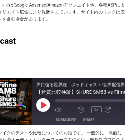
トではGoogle Adsense/Amazonアソシエイト他、各種ASPによ
ィリエイト広告により報酬をエています。サイト内のリンクは広
クを含む場合があります。
cast
声に偏る世界線 - ポッドキャスト/音声配信界隈
【音質比較検証】SHURE SM63 vs Fifine AM8 / Elgato Wave XLR Proレビュー エフェクト＆ノイキャン効果と機能紹介
00:00
/
Play
1x
00:38:01
Episode
SUBSCRIBE
SHARE
マイクのテストや比較についてのお話です。 一般的に、高価な
ARE
Amazon
Apple Podcasts
RSS
最新のオーディオインターフェースを使えば、無条件でプロのよ