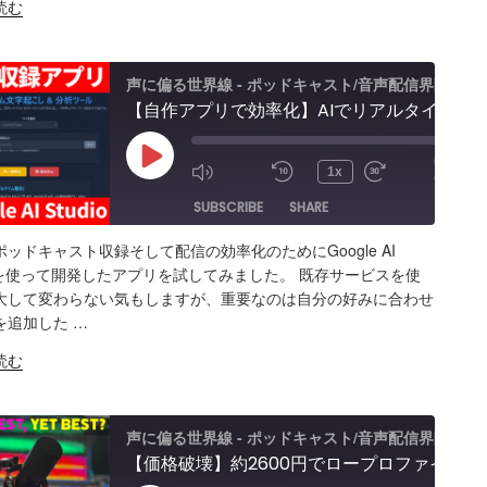
読む
S FEED
BED
声に偏る世界線 - ポッドキャスト/音声配信界隈
【自作アプリで効率化】AIでリアルタイム文字起こし＆分析テスト！音声収録&ポッドキャスト投稿 - Google AI Studio
00:00
Play
1x
/
8:14
Episode
SUBSCRIBE
SHARE
ッドキャスト収録そして配信の効率化のためにGoogle AI
ARE
Amazon
Apple Podcasts
RSS
dioを使って開発したアプリを試してみました。 既存サービスを使
大して変わらない気もしますが、重要なのは自分の好みに合わせ
Spotify
K
を追加した …
S FEED
BED
読む
声に偏る世界線 - ポッドキャスト/音声配信界隈
【価格破壊】約2600円でロープロファイル！？配信・ポッドキャスト用マイクアーム アリエクで買ってみた