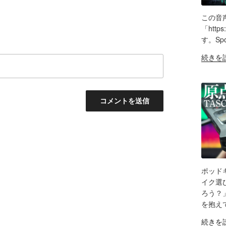
は？
信
の
Tascam
者
この音
DR-
SH
向
「http
07X&Tr
け
す。Sp
LIN
で
エ
"AI
続きを
録
ル
RS
で
EM
音
ガ
叶
＆
ト
え
検
オ
る
証"
ー
理
の
デ
想
ィ
の
オ
「ポ
イ
ッ
ン
ド
ポッド
タ
キ
SH
イク選
ー
ャ
ろう？
フ
LIN
ス
を抱え
ェ
ト
RS
ー
"原
EM
続きを
音