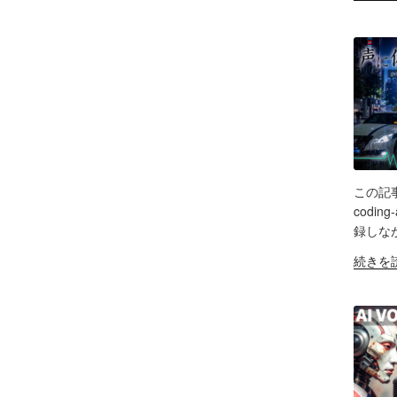
ス
点
声
レ
回
編
ビ
帰
集」
ュ
の
ア
ー
「Tasc
プ
&
DR-
リ
忘
07X」
【Goog
備
5
AI
録！"
年
Studio
の
間
バ
この記事のU
の
SH
イ
codin
ポ
ブ
録しな
LIN
ッ
コ
"旧
続きを
ド
ー
RS
Anchor
EM
キ
デ
超
ャ
ィ
え？
ス
ン
ポ
ト
グ
ッ
配
の
ド
信
可
キ