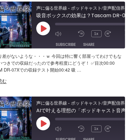
声に偏る世界線 - ポッドキャスト/音声配信界隈
吸音ボックスの効果は？Tascam DR-07X&TroyStudioで録音＆検証
00:00
Play
/
1x
13:46
Episode
SUBSCRIBE
SHARE
り差がないような・・・ｗ 今回は特に響く部屋ってわけでもな
ARE
Amazon
Apple Podcasts
RSS
つきでの収録だったので参考程度にどうぞ！ ✅️目次00:00
AM DR-07Xでの収録テスト開始00:42 吸 …
Spotify
K
読む
S FEED
BED
声に偏る世界線 - ポッドキャスト/音声配信界隈
AIで叶える理想の「ポッドキャスト音声編集」アプリ【Google AI Studio】バイブコーディングの可能性と試行錯誤の記録
00:00
Play
/
1x
14:18
Episode
SUBSCRIBE
SHARE