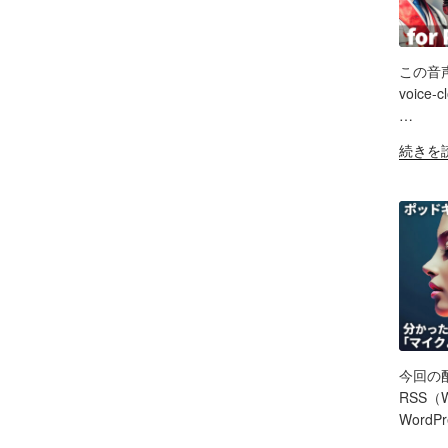
で
能
ャ
試
性
ス
し
と
ト
た
この音声記事
試
自
SH
ノ
voice-
行
作
イ
…
錯
LIN
AI
ズ
誤
"本
続きを
ツ
除
RS
の
物
EM
ー
去/
記
と
ル
環
録"
判
の
境
の
別
記
音
不
録。
問
能？
録
題
音
音・
ほ
声
編
か
ク
集・
配
ロ
構
今回の
信
ー
SH
成
RSS（
初
ン
ま
Word
心
LIN
AI
で！
者