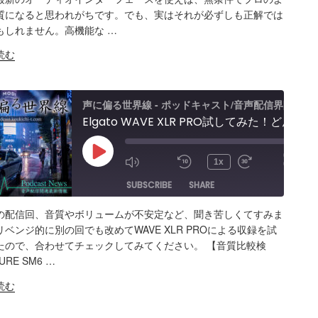
質になると思われがちです。でも、実はそれが必ずしも正解では
Spotify
K
もしれません。高機能な …
S FEED
BED
読む
声に偏る世界線 - ポッドキャスト/音声配信界隈
Elgato WAVE XLR PRO試してみた！どんな製品？ポッドキャスト＆配信者向けエルガト オーディオインターフェースレビュー&忘備録！
00:00
/
Play
1x
00:28:34
Episode
SUBSCRIBE
SHARE
の配信回、音質やボリュームが不安定など、聞き苦しくてすみま
ARE
Amazon
Apple Podcasts
RSS
ベンジ的に別の回でも改めてWAVE XLR PROによる収録を試
たので、合わせてチェックしてみてください。 【音質比較検
Spotify
K
RE SM6 …
S FEED
BED
読む