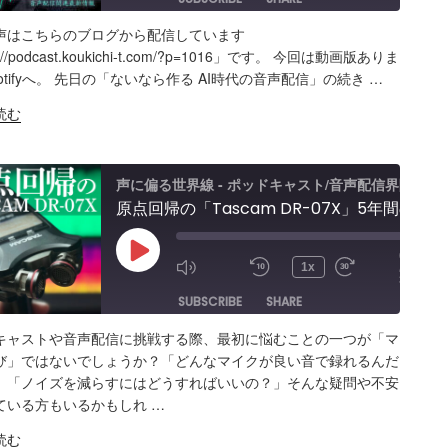
声はこちらのブログから配信しています
ARE
Amazon
Apple Podcasts
RSS
s://podcast.koukichi-t.com/?p=1016」です。 今回は動画版ありま
oyStudio
otifyへ。 先日の「ないなら作る AI時代の音声配信」の続き …
Spotify
K
読む
S FEED
BED
声に偏る世界線 - ポッドキャスト/音声配信界隈
原点回帰の「Tascam DR-07X」5年間のポッドキャスト配信で試したノイズ除去/環境音問題ほか配信初心者向け対策など振り返り
00:00
Play
/
1x
30:59
Episode
SUBSCRIBE
SHARE
キャストや音声配信に挑戦する際、最初に悩むことの一つが「マ
ARE
Amazon
Apple Podcasts
RSS
び」ではないでしょうか？「どんなマイクが良い音で録れるんだ
」「ノイズを減らすにはどうすればいいの？」そんな疑問や不安
Spotify
K
ている方もいるかもしれ …
S FEED
BED
読む