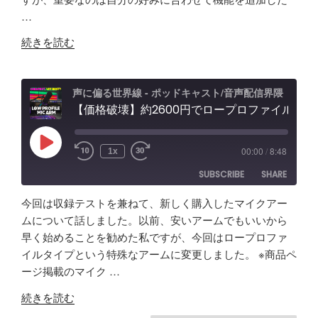
RSS FEED
か
能
グ"
…
EMBED
け
性
の
"【自
て
「Fish
続きを読む
作
分
Audio」
ア
か
ユ
プ
っ
ー
声に偏る世界線 - ポッドキャスト/音声配信界隈
リ
【価格破壊】約2600円でロープロファイル！？配信・ポッドキャスト用マイクアーム アリエクで買ってみた
た
ス
で
事
ケ
効
「マ
ー
Play
00:00
/
8:48
1x
Episode
率
イ
ス"
SUBSCRIBE
SHARE
化】
ク
の
AI
よ
今回は収録テストを兼ねて、新しく購入したマイクアー
で
り
SHARE
Amazon
Apple Podcasts
ムについて話しました。以前、安いアームでもいいから
リ
安
早く始めることを勧めた私ですが、今回はロープロファ
RSS
Spotify
ア
LINK
い
イルタイプという特殊なアームに変更しました。 ※商品ペ
RSS FEED
ル
イ
ージ掲載のマイク …
EMBED
タ
ヤ
"【価
イ
ホ
続きを読む
格
ム
ン