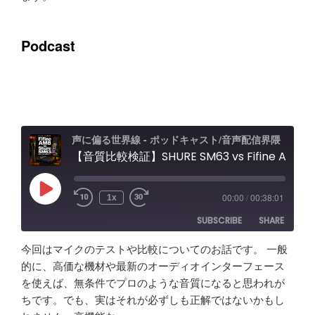
Podcast
声に偏る世界線 - ポッドキャスト/音声配信界隈
【音質比較検証】SHURE SM63 vs Fifine AM8 / Elgato Wave XLR Proレビュー エフェクト＆ノイキャン効果と機能紹介
Play
00:00
/
00:38:01
1x
Episode
SUBSCRIBE
SHARE
今回はマイクのテストや比較についてのお話です。 一般
SHARE
Amazon
Apple Podcasts
的に、高価な機材や最新のオーディオインターフェース
を使えば、無条件でプロのような音質になると思われが
RSS
Spotify
LINK
ちです。でも、実はそれが必ずしも正解ではないかもし
RSS FEED