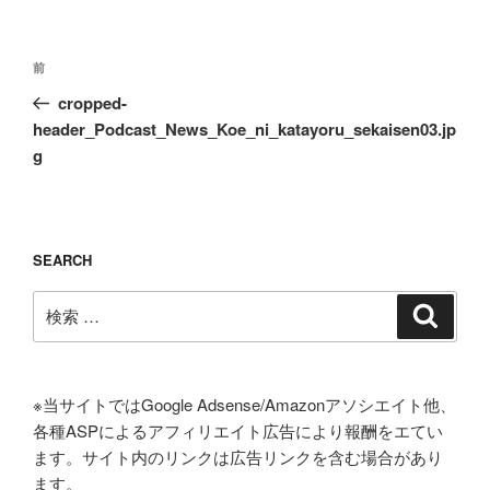
投
過
前
稿
去
cropped-
ナ
の
header_Podcast_News_Koe_ni_katayoru_sekaisen03.jp
ビ
投
g
ゲ
稿
ー
シ
SEARCH
ョ
ン
検
検
索
索:
※当サイトではGoogle Adsense/Amazonアソシエイト他、
各種ASPによるアフィリエイト広告により報酬をエてい
ます。サイト内のリンクは広告リンクを含む場合があり
ます。