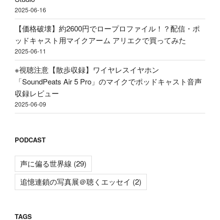
て
2025-06-16
み
た"
【価格破壊】約2600円でロープロファイル！？配信・ポ
の
ッドキャスト用マイクアーム アリエクで買ってみた
2025-06-11
※視聴注意【散歩収録】ワイヤレスイヤホン
「SoundPeats Air 5 Pro」のマイクでポッドキャスト音声
収録レビュー
2025-06-09
PODCAST
声に偏る世界線
(29)
追憶連鎖の写真展＠聴くエッセイ
(2)
TAGS