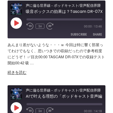
PRO
ュ
声に偏る世界線 - ポッドキャスト/音声配信界隈
試
吸音ボックスの効果は？Tascam DR-07X&TroyStudioで録音＆検証
ー
し
エ
て
フ
Play
00:00
/
13:46
1x
Episode
み
ェ
SUBSCRIBE
SHARE
た！
ク
ど
ト
あんまり差がないような・・・ｗ 今回は特に響く部屋っ
ん
＆
SHARE
Amazon
Apple Podcasts
てわけでもなく、思いつきでの収録だったので参考程度
な
ノ
にどうぞ！ ✅️目次00:00 TASCAM DR-07Xでの収録テスト
RSS
Spotify
製
LINK
イ
開始00:42 吸 …
RSS FEED
品？
キ
EMBED
"吸
ポ
ャ
続きを読む
音
ッ
ン
ボ
ド
効
ッ
キ
果
声に偏る世界線 - ポッドキャスト/音声配信界隈
ク
AIで叶える理想の「ポッドキャスト音声編集」アプリ【Google AI Studio】バイブコーディングの可能性と試行錯誤の記録
ャ
と
ス
ス
機
の
ト
能
Play
00:00
/
14:18
1x
Episode