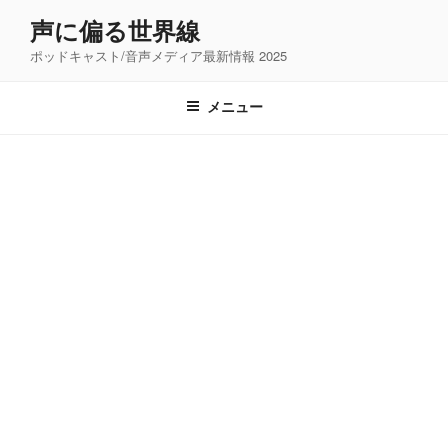
コ
声に偏る世界線
ン
ポッドキャスト/音声メディア最新情報 2025
テ
ン
ツ
メニュー
へ
ス
キ
ッ
プ