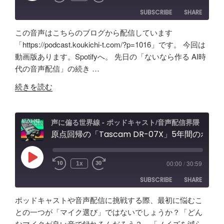
効
＆
紹
SUBSCRIBE
SHARE
果
配
介"
は？
信
の
この音声はこちらのブログから配信しています
Tascam
者
SHARE
Amazon
Apple Podcasts
「https://podcast.koukichi-t.com/?p=1016」です。 今回は
DR-
向
動画版あります。Spotifyへ。 先日の「ないなら作る AI時
RSS
Spotify
07X&TroyStudio
LINK
け
代の音声配信」の続き …
RSS FEED
で
エ
EMBED
"AI
録
ル
続きを読む
で
音
ガ
叶
＆
ト
え
検
オ
声に偏る世界線 - ポッドキャスト/音声配信界隈
る
原点回帰の「Tascam DR-07X」5年間のポッドキャスト配信で試したノイズ除去/環境音問題ほか配信初心者向け対策など振り返り
証"
ー
理
の
デ
想
ィ
Play
00:00
/
30:59
1x
Episode
の
オ
SUBSCRIBE
SHARE
「ポ
イ
ッ
ン
ポッドキャストや音声配信に挑戦する際、最初に悩むこ
ド
タ
SHARE
Amazon
Apple Podcasts
との一つが「マイク選び」ではないでしょうか？「どん
キ
ー
なマイクが良い音で録れるんだろう？」「ノイズを減ら