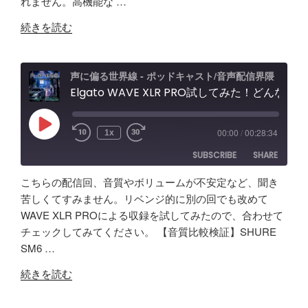
れません。高機能な …
EMBED
"【音
続きを読む
質
比
較
声に偏る世界線 - ポッドキャスト/音声配信界隈
検
Elgato WAVE XLR PRO試してみた！どんな製品？ポッドキャスト＆配信者向けエルガト オーディオインターフェースレビュー&忘備録！
証】
SHURE
Play
00:00
/
00:28:34
1x
Episode
SM63
SUBSCRIBE
SHARE
vs
Fifine
こちらの配信回、音質やボリュームが不安定など、聞き
AM8
SHARE
Amazon
Apple Podcasts
苦しくてすみません。リベンジ的に別の回でも改めて
/
WAVE XLR PROによる収録を試してみたので、合わせて
RSS
Spotify
Elgato
LINK
チェックしてみてください。 【音質比較検証】SHURE
RSS FEED
Wave
SM6 …
EMBED
XLR
"Elgato
Pro
続きを読む
WAVE
レ
XLR
ビ