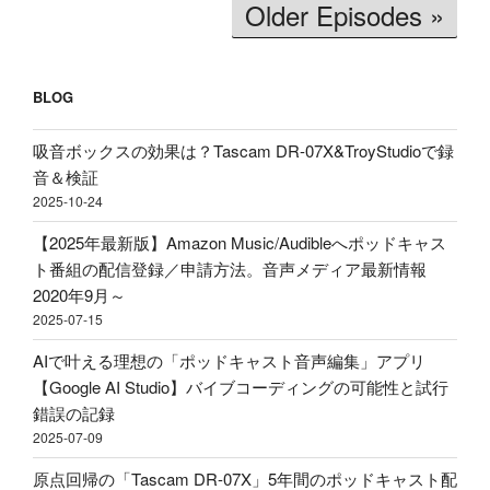
Older Episodes »
破
文
買
壊】
字
う
約
起
べ
2600
BLOG
こ
き」
円
し
理
で
吸音ボックスの効果は？Tascam DR-07X&TroyStudioで録
＆
由、
ロ
音＆検証
分
BGM
ー
2025-10-24
析
音
プ
テ
量
【2025年最新版】Amazon Music/Audibleへポッドキャス
ロ
ス
ど
ト番組の配信登録／申請方法。音声メディア最新情報
フ
ト！
の
2020年9月～
ァ
音
く
2025-07-15
イ
声
ら
ル！？
AIで叶える理想の「ポッドキャスト音声編集」アプリ
収
い
配
【Google AI Studio】バイブコーディングの可能性と試行
録
に
信・
錯誤の記録
&
す
ポ
2025-07-09
ポ
べ
ッ
ッ
き？
原点回帰の「Tascam DR-07X」5年間のポッドキャスト配