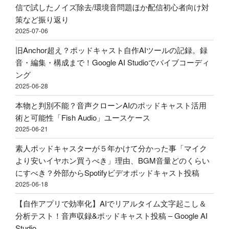
ド
ド
外
信で試したノイズ除去/環境音問題ほか配信初心者向け対
キ
キ
部
策など振り返り
ャ
ャ
か
2025-07-06
ス
ス
ら
ト
旧Anchor超え？ポッドキャスト自作AIツールの記録。録
ト
Spotify
用
音・編集・構成まで！Google AI Studioでバイブコーディ
投
ビ
マ
ング
稿
デ
イ
2025-06-28
–
オ
ク
Google
ポ
本物と判別不能？音声クローンAIのポッドキャスト活用
ア
AI
ッ
術と可能性「Fish Audio」ユースケース
ー
Studio"
ド
2025-06-21
ム
の
キ
ア
素人ポッドキャスターが５年かけて分かった事「マイク
ャ
リ
より安いイヤホン買うべき」理由、BGM音量どのくらい
ス
エ
にすべき？外部からSpotifyビデオポッドキャスト投稿
ト
ク
2025-06-18
投
で
稿"
【自作アプリで効率化】AIでリアルタイム文字起こし＆
買
の
分析テスト！音声収録&ポッドキャスト投稿 – Google AI
っ
Studio