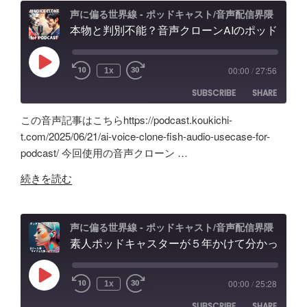
え？
ャ
ィ
声に偏る世界線 - ポッドキャスト/音声配信界隈
ポ
本物と判別不能？音声クローンAIのポッドキャスト活用術と可能性「Fish Audio」ユースケース
ス
ン
ッ
ト
グ
ド
配
の
Play
00:00
/
27:56
1x
Episode
キ
信
可
SUBSCRIBE
SHARE
ャ
で
能
ス
試
性
この音声記事はこちらhttps://podcast.koukichi-
ト
し
と
SHARE
Amazon
Apple Podcasts
t.com/2025/06/21/ai-voice-clone-fish-audio-usecase-for-
自
た
試
podcast/ 今回使用の音声クローン …
RSS
Spotify
作
LINK
ノ
行
RSS FEED
"本
AI
イ
続きを読む
錯
EMBED
物
ツ
ズ
誤
と
ー
除
の
判
ル
去/
声に偏る世界線 - ポッドキャスト/音声配信界隈
記
別
素人ポッドキャスターが５年かけて分かった事「マイクより安いイヤホン買うべき」理由、BGM音量どのくらいにすべき？外部からSpotifyビデオポッドキャスト投稿
の
環
録"
不
記
境
の
能？
録。
音
Play
00:00
/
25:28
1x
Episode
音
録
問
SUBSCRIBE
SHARE