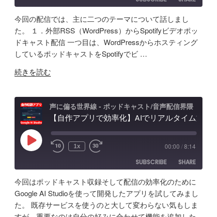
声
音・
題
ク
編
ほ
今回の配信では、主に二つのテーマについて話しまし
ロ
集・
か
SHARE
Amazon
Apple Podcasts
た。 １．外部RSS（WordPress）からSpotifyビデオポッ
ー
構
配
ドキャスト配信 一つ目は、WordPressからホスティング
RSS
Spotify
ン
LINK
成
信
しているポッドキャストをSpotifyでビ …
RSS FEED
AI
ま
初
EMBED
"素
の
で！
続きを読む
心
人
ポ
Google
者
ポ
ッ
AI
向
ッ
ド
Studio
声に偏る世界線 - ポッドキャスト/音声配信界隈
け
ド
【自作アプリで効率化】AIでリアルタイム文字起こし＆分析テスト！音声収録&ポッドキャスト投稿 - Google AI Studio
キ
で
対
キ
ャ
バ
策
ャ
ス
イ
な
Play
00:00
/
8:14
1x
Episode
ス
ト
ブ
ど
SUBSCRIBE
SHARE
タ
活
コ
振
ー
用
ー
り
今回はポッドキャスト収録そして配信の効率化のために
が
術
デ
返
SHARE
Amazon
Apple Podcasts
Google AI Studioを使って開発したアプリを試してみまし
５
と
ィ
り"
た。 既存サービスを使うのと大して変わらない気もしま
RSS
Spotify
年
LINK
可
ン
の
すが、重要なのは自分の好みに合わせて機能を追加した