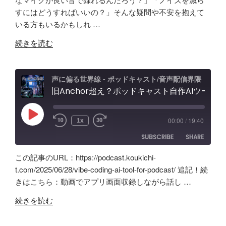
RSS
Spotify
ャ
LINK
フ
すにはどうすればいいの？」そんな疑問や不安を抱えて
RSS FEED
ス
ェ
いる方もいるかもしれ …
EMBED
ト
ー
"原
音
続きを読む
ス
点
声
レ
回
編
ビ
帰
集」
声に偏る世界線 - ポッドキャスト/音声配信界隈
ュ
の
旧Anchor超え？ポッドキャスト自作AIツールの記録。録音・編集・構成まで！Google AI Studioでバイブコーディング
ア
ー
「Tascam
プ
&
DR-
リ
忘
Play
00:00
/
19:40
1x
Episode
07X」
【Google
備
SUBSCRIBE
SHARE
5
AI
録！"
年
Studio】
の
この記事のURL：https://podcast.koukichi-
間
バ
SHARE
Amazon
Apple Podcasts
t.com/2025/06/28/vibe-coding-ai-tool-for-podcast/ 追記！続
の
イ
きはこちら：動画でアプリ画面収録しながら話し …
RSS
Spotify
ポ
LINK
ブ
RSS FEED
"旧
ッ
コ
続きを読む
EMBED
Anchor
ド
ー
超
キ
デ