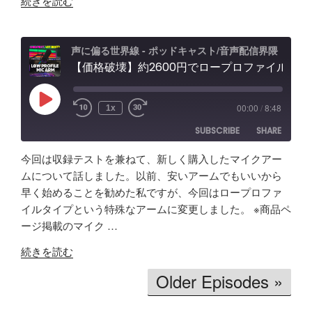
て
「Fish
続きを読む
作
分
Audio」
ア
か
ユ
プ
っ
ー
声に偏る世界線 - ポッドキャスト/音声配信界隈
リ
【価格破壊】約2600円でロープロファイル！？配信・ポッドキャスト用マイクアーム アリエクで買ってみた
た
ス
で
事
ケ
効
「マ
ー
Play
00:00
/
8:48
1x
Episode
率
イ
ス"
SUBSCRIBE
SHARE
化】
ク
の
AI
よ
今回は収録テストを兼ねて、新しく購入したマイクアー
で
り
SHARE
Amazon
Apple Podcasts
ムについて話しました。以前、安いアームでもいいから
リ
安
早く始めることを勧めた私ですが、今回はロープロファ
RSS
Spotify
ア
LINK
い
イルタイプという特殊なアームに変更しました。 ※商品ペ
RSS FEED
ル
イ
ージ掲載のマイク …
EMBED
タ
ヤ
"【価
イ
ホ
続きを読む
格
ム
ン
Older Episodes »
破
文
買
壊】
字
う