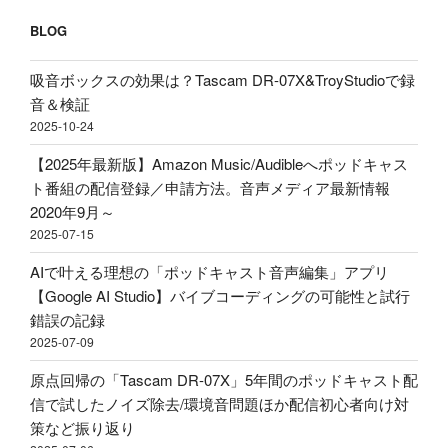
約
起
べ
2600
BLOG
こ
き」
円
し
理
で
吸音ボックスの効果は？Tascam DR-07X&TroyStudioで録
＆
由、
ロ
音＆検証
分
BGM
ー
2025-10-24
析
音
プ
テ
量
【2025年最新版】Amazon Music/Audibleへポッドキャス
ロ
ス
ど
ト番組の配信登録／申請方法。音声メディア最新情報
フ
ト！
の
2020年9月～
ァ
音
く
2025-07-15
イ
声
ら
ル！？
AIで叶える理想の「ポッドキャスト音声編集」アプリ
収
い
配
【Google AI Studio】バイブコーディングの可能性と試行
録
に
信・
錯誤の記録
&
す
ポ
2025-07-09
ポ
べ
ッ
ッ
き？
原点回帰の「Tascam DR-07X」5年間のポッドキャスト配
ド
ド
外
信で試したノイズ除去/環境音問題ほか配信初心者向け対
キ
キ
部
策など振り返り
ャ
ャ
か