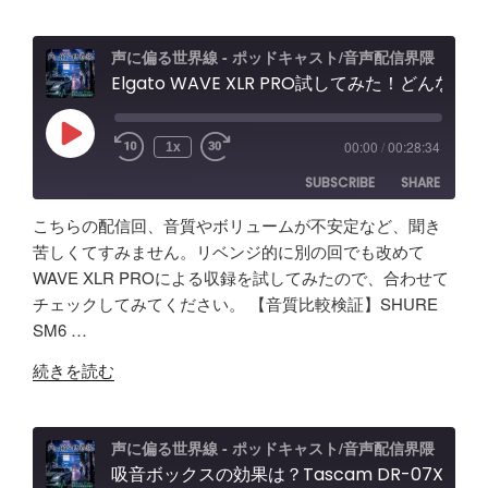
質
比
較
声に偏る世界線 - ポッドキャスト/音声配信界隈
検
Elgato WAVE XLR PRO試してみた！どんな製品？ポッドキャスト＆配信者向けエルガト オーディオインターフェースレビュー&忘備録！
証】
SHURE
Play
00:00
/
00:28:34
1x
Episode
SM63
SUBSCRIBE
SHARE
vs
Fifine
こちらの配信回、音質やボリュームが不安定など、聞き
AM8
SHARE
Amazon
Apple Podcasts
苦しくてすみません。リベンジ的に別の回でも改めて
/
WAVE XLR PROによる収録を試してみたので、合わせて
RSS
Spotify
Elgato
LINK
チェックしてみてください。 【音質比較検証】SHURE
RSS FEED
Wave
SM6 …
EMBED
XLR
"Elgato
Pro
続きを読む
WAVE
レ
XLR
ビ
PRO
ュ
声に偏る世界線 - ポッドキャスト/音声配信界隈
試
吸音ボックスの効果は？Tascam DR-07X&TroyStudioで録音＆検証
ー