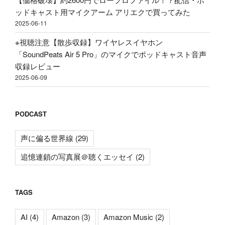
の
ッドキャスト用マイクアーム アリエクで買ってみた
2025-06-11
※視聴注意【散歩収録】ワイヤレスイヤホン
「SoundPeats Air 5 Pro」のマイクでポッドキャスト音声
収録レビュー
2025-06-09
PODCAST
声に偏る世界線
(29)
追憶連鎖の写真展＠聴くエッセイ
(2)
TAGS
AI
(4)
Amazon
(3)
Amazon Music
(2)