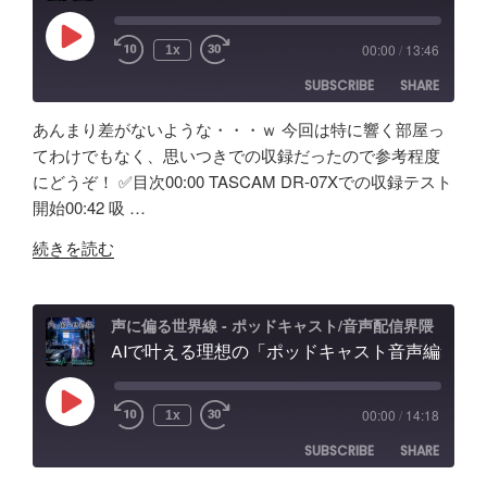
し
エ
て
フ
Play
00:00
/
13:46
1x
Episode
み
ェ
SUBSCRIBE
SHARE
た！
ク
ど
ト
あんまり差がないような・・・ｗ 今回は特に響く部屋っ
ん
＆
SHARE
Amazon
Apple Podcasts
てわけでもなく、思いつきでの収録だったので参考程度
な
ノ
にどうぞ！ ✅️目次00:00 TASCAM DR-07Xでの収録テスト
RSS
Spotify
製
LINK
イ
開始00:42 吸 …
RSS FEED
品？
キ
EMBED
"吸
ポ
ャ
続きを読む
音
ッ
ン
ボ
ド
効
ッ
キ
果
声に偏る世界線 - ポッドキャスト/音声配信界隈
ク
AIで叶える理想の「ポッドキャスト音声編集」アプリ【Google AI Studio】バイブコーディングの可能性と試行錯誤の記録
ャ
と
ス
ス
機
の
ト
能
Play
00:00
/
14:18
1x
Episode
効
＆
紹
SUBSCRIBE
SHARE
果
配
介"
は？
信
の