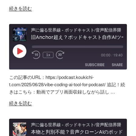
ト
ー
"原
音
続きを読む
ス
点
声
レ
回
編
ビ
帰
集」
声に偏る世界線 - ポッドキャスト/音声配信界隈
ュ
の
旧Anchor超え？ポッドキャスト自作AIツールの記録。録音・編集・構成まで！Google AI Studioでバイブコーディング
ア
ー
「Tascam
プ
&
DR-
リ
忘
Play
00:00
/
19:40
1x
Episode
07X」
【Google
備
SUBSCRIBE
SHARE
5
AI
録！"
年
Studio】
の
この記事のURL：https://podcast.koukichi-
間
バ
SHARE
Amazon
Apple Podcasts
t.com/2025/06/28/vibe-coding-ai-tool-for-podcast/ 追記！続
の
イ
きはこちら：動画でアプリ画面収録しながら話し …
RSS
Spotify
ポ
LINK
ブ
RSS FEED
"旧
ッ
コ
続きを読む
EMBED
Anchor
ド
ー
超
キ
デ
え？
ャ
ィ
声に偏る世界線 - ポッドキャスト/音声配信界隈
ポ
本物と判別不能？音声クローンAIのポッドキャスト活用術と可能性「Fish Audio」ユースケース
ス
ン