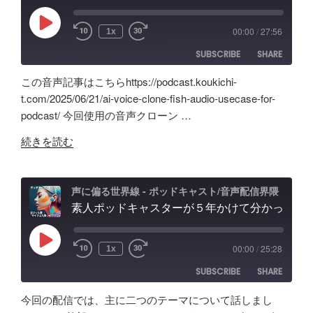
ッ
ト
グ
ド
配
の
Play
00:00
/
27:56
1x
Episode
キ
信
可
SUBSCRIBE
SHARE
ャ
で
能
ス
試
性
この音声記事はこちらhttps://podcast.koukichi-
ト
し
と
SHARE
Amazon
Apple Podcasts
t.com/2025/06/21/ai-voice-clone-fish-audio-usecase-for-
自
た
試
podcast/ 今回使用の音声クローン …
RSS
Spotify
作
LINK
ノ
行
RSS FEED
"本
AI
イ
続きを読む
錯
EMBED
物
ツ
ズ
誤
と
ー
除
の
判
ル
去/
声に偏る世界線 - ポッドキャスト/音声配信界隈
記
別
素人ポッドキャスターが５年かけて分かった事「マイクより安いイヤホン買うべき」理由、BGM音量どのくらいにすべき？外部からSpotifyビデオポッドキャスト投稿
の
環
録"
不
記
境
の
能？
録。
音
Play
00:00
/
25:28
1x
Episode
音
録
問
SUBSCRIBE
SHARE
声
音・
題
ク
編
ほ
今回の配信では、主に二つのテーマについて話しまし
ロ
集・
か
SHARE
Amazon
Apple Podcasts