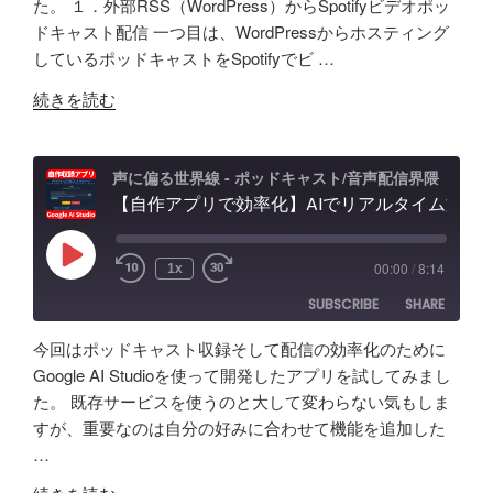
た。 １．外部RSS（WordPress）からSpotifyビデオポッ
ー
構
配
ドキャスト配信 一つ目は、WordPressからホスティング
RSS
Spotify
ン
LINK
成
信
しているポッドキャストをSpotifyでビ …
RSS FEED
AI
ま
初
EMBED
"素
の
で！
続きを読む
心
人
ポ
Google
者
ポ
ッ
AI
向
ッ
ド
Studio
声に偏る世界線 - ポッドキャスト/音声配信界隈
け
ド
【自作アプリで効率化】AIでリアルタイム文字起こし＆分析テスト！音声収録&ポッドキャスト投稿 - Google AI Studio
キ
で
対
キ
ャ
バ
策
ャ
ス
イ
な
Play
00:00
/
8:14
1x
Episode
ス
ト
ブ
ど
SUBSCRIBE
SHARE
タ
活
コ
振
ー
用
ー
り
今回はポッドキャスト収録そして配信の効率化のために
が
術
デ
返
SHARE
Amazon
Apple Podcasts
Google AI Studioを使って開発したアプリを試してみまし
５
と
ィ
り"
た。 既存サービスを使うのと大して変わらない気もしま
RSS
Spotify
年
LINK
可
ン
の
すが、重要なのは自分の好みに合わせて機能を追加した
RSS FEED
か
能
グ"
…
EMBED
け
性
の
"【自