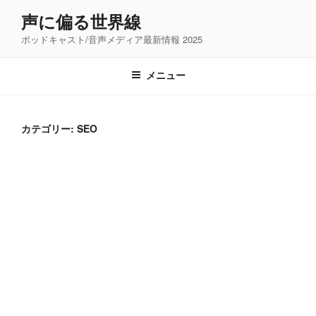
コ
声に偏る世界線
ン
ポッドキャスト/音声メディア最新情報 2025
テ
ン
ツ
メニュー
へ
ス
キ
カテゴリー:
SEO
ッ
プ