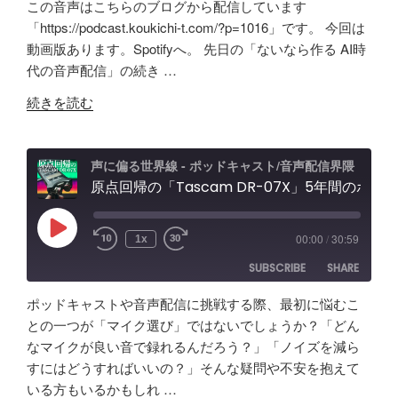
この音声はこちらのブログから配信しています
Tascam
者
SHARE
Amazon
Apple Podcasts
「https://podcast.koukichi-t.com/?p=1016」です。 今回は
DR-
向
動画版あります。Spotifyへ。 先日の「ないなら作る AI時
RSS
Spotify
07X&TroyStudio
LINK
け
代の音声配信」の続き …
RSS FEED
で
エ
EMBED
"AI
録
ル
続きを読む
で
音
ガ
叶
＆
ト
え
検
オ
声に偏る世界線 - ポッドキャスト/音声配信界隈
る
原点回帰の「Tascam DR-07X」5年間のポッドキャスト配信で試したノイズ除去/環境音問題ほか配信初心者向け対策など振り返り
証"
ー
理
の
デ
想
ィ
Play
00:00
/
30:59
1x
Episode
の
オ
SUBSCRIBE
SHARE
「ポ
イ
ッ
ン
ポッドキャストや音声配信に挑戦する際、最初に悩むこ
ド
タ
SHARE
Amazon
Apple Podcasts
との一つが「マイク選び」ではないでしょうか？「どん
キ
ー
なマイクが良い音で録れるんだろう？」「ノイズを減ら
RSS
Spotify
ャ
LINK
フ
すにはどうすればいいの？」そんな疑問や不安を抱えて
RSS FEED
ス
ェ
いる方もいるかもしれ …
EMBED