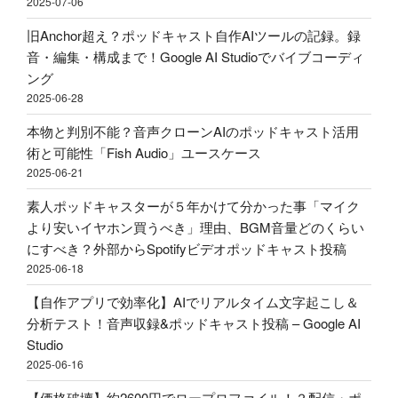
2025-07-06
ス
ス
ら
ト
旧Anchor超え？ポッドキャスト自作AIツールの記録。録
ト
Spotify
用
音・編集・構成まで！Google AI Studioでバイブコーディ
投
ビ
マ
ング
稿
デ
イ
2025-06-28
–
オ
ク
Google
ポ
本物と判別不能？音声クローンAIのポッドキャスト活用
ア
AI
ッ
術と可能性「Fish Audio」ユースケース
ー
Studio"
ド
2025-06-21
ム
の
キ
ア
素人ポッドキャスターが５年かけて分かった事「マイク
ャ
リ
より安いイヤホン買うべき」理由、BGM音量どのくらい
ス
エ
にすべき？外部からSpotifyビデオポッドキャスト投稿
ト
ク
2025-06-18
投
で
稿"
【自作アプリで効率化】AIでリアルタイム文字起こし＆
買
の
分析テスト！音声収録&ポッドキャスト投稿 – Google AI
っ
Studio
て
2025-06-16
み
た"
【価格破壊】約2600円でロープロファイル！？配信・ポ