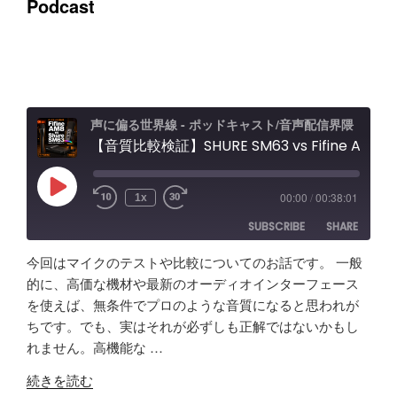
Podcast
声に偏る世界線 - ポッドキャスト/音声配信界隈
【音質比較検証】SHURE SM63 vs Fifine AM8 / Elgato Wave XLR Proレビュー エフェクト＆ノイキャン効果と機能紹介
Play
00:00
/
00:38:01
1x
Episode
SUBSCRIBE
SHARE
今回はマイクのテストや比較についてのお話です。 一般
SHARE
Amazon
Apple Podcasts
的に、高価な機材や最新のオーディオインターフェース
を使えば、無条件でプロのような音質になると思われが
RSS
Spotify
LINK
ちです。でも、実はそれが必ずしも正解ではないかもし
RSS FEED
れません。高機能な …
EMBED
"【音
続きを読む