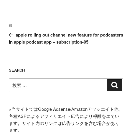
投
過
前
稿
去
apple rolling out channel new feature for podcasters
ナ
の
in apple podcast app – subscription-05
ビ
投
ゲ
稿
ー
シ
SEARCH
ョ
検
検
ン
索
索:
※当サイトではGoogle Adsense/Amazonアソシエイト他、
各種ASPによるアフィリエイト広告により報酬をエてい
ます。サイト内のリンクは広告リンクを含む場合があり
ます。