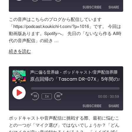
効
＆
紹
SUBSCRIBE
SHARE
果
配
介"
は？
信
の
この音声はこちらのブログから配信しています
Tascam
者
SHARE
Amazon
Apple Podcasts
「https://podcast.koukichi-t.com/?p=1016」です。 今回は
DR-
向
動画版あります。Spotifyへ。 先日の「ないなら作る AI時
RSS
Spotify
07X&TroyStudio
LINK
け
代の音声配信」の続き …
RSS FEED
で
エ
EMBED
"AI
録
ル
続きを読む
で
音
ガ
叶
＆
ト
え
検
オ
声に偏る世界線 - ポッドキャスト/音声配信界隈
る
原点回帰の「Tascam DR-07X」5年間のポッドキャスト配信で試したノイズ除去/環境音問題ほか配信初心者向け対策など振り返り
証"
ー
理
の
デ
想
ィ
Play
00:00
/
30:59
1x
Episode
の
オ
SUBSCRIBE
SHARE
「ポ
イ
ッ
ン
ポッドキャストや音声配信に挑戦する際、最初に悩むこ
ド
タ
SHARE
Amazon
Apple Podcasts
との一つが「マイク選び」ではないでしょうか？「どん
キ
ー
なマイクが良い音で録れるんだろう？」「ノイズを減ら