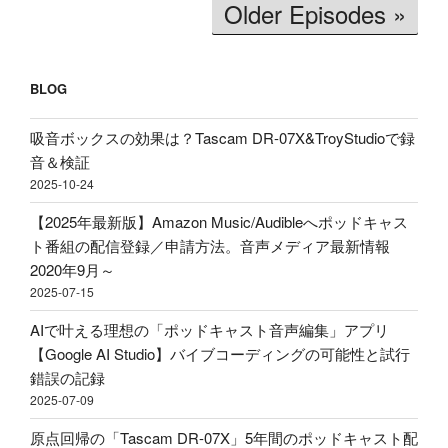
Older Episodes »
破
文
買
壊】
字
う
約
起
べ
2600
BLOG
こ
き」
円
し
理
で
吸音ボックスの効果は？Tascam DR-07X&TroyStudioで録
＆
由、
ロ
音＆検証
分
BGM
ー
2025-10-24
析
音
プ
テ
量
【2025年最新版】Amazon Music/Audibleへポッドキャス
ロ
ス
ど
ト番組の配信登録／申請方法。音声メディア最新情報
フ
ト！
の
2020年9月～
ァ
音
く
2025-07-15
イ
声
ら
ル！？
AIで叶える理想の「ポッドキャスト音声編集」アプリ
収
い
配
【Google AI Studio】バイブコーディングの可能性と試行
録
に
信・
錯誤の記録
&
す
ポ
2025-07-09
ポ
べ
ッ
ッ
き？
原点回帰の「Tascam DR-07X」5年間のポッドキャスト配