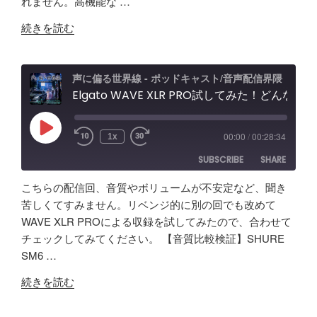
れません。高機能な …
EMBED
"【音
続きを読む
質
比
較
声に偏る世界線 - ポッドキャスト/音声配信界隈
検
Elgato WAVE XLR PRO試してみた！どんな製品？ポッドキャスト＆配信者向けエルガト オーディオインターフェースレビュー&忘備録！
証】
SHURE
Play
00:00
/
00:28:34
1x
Episode
SM63
SUBSCRIBE
SHARE
vs
Fifine
こちらの配信回、音質やボリュームが不安定など、聞き
AM8
SHARE
Amazon
Apple Podcasts
苦しくてすみません。リベンジ的に別の回でも改めて
/
WAVE XLR PROによる収録を試してみたので、合わせて
RSS
Spotify
Elgato
LINK
チェックしてみてください。 【音質比較検証】SHURE
RSS FEED
Wave
SM6 …
EMBED
XLR
"Elgato
Pro
続きを読む
WAVE
レ
XLR
ビ