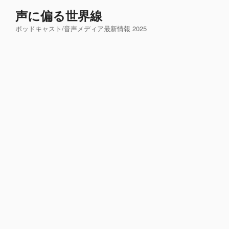
コ
声に偏る世界線
ン
ポッドキャスト/音声メディア最新情報 2025
テ
ン
ツ
へ
ス
キ
ッ
プ