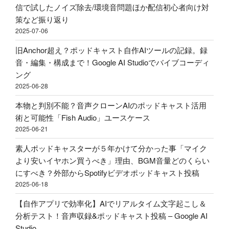
ド
ド
外
信で試したノイズ除去/環境音問題ほか配信初心者向け対
キ
キ
部
策など振り返り
ャ
ャ
か
2025-07-06
ス
ス
ら
ト
旧Anchor超え？ポッドキャスト自作AIツールの記録。録
ト
Spotify
用
音・編集・構成まで！Google AI Studioでバイブコーディ
投
ビ
マ
ング
稿
デ
イ
2025-06-28
–
オ
ク
Google
ポ
本物と判別不能？音声クローンAIのポッドキャスト活用
ア
AI
ッ
術と可能性「Fish Audio」ユースケース
ー
Studio"
ド
2025-06-21
ム
の
キ
ア
素人ポッドキャスターが５年かけて分かった事「マイク
ャ
リ
より安いイヤホン買うべき」理由、BGM音量どのくらい
ス
エ
にすべき？外部からSpotifyビデオポッドキャスト投稿
ト
ク
2025-06-18
投
で
稿"
【自作アプリで効率化】AIでリアルタイム文字起こし＆
買
の
分析テスト！音声収録&ポッドキャスト投稿 – Google AI
っ
Studio