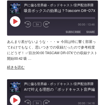
PRO
ュ
声に偏る世界線 - ポッドキャスト/音声配信界隈
試
吸音ボックスの効果は？Tascam DR-07X&TroyStudioで録音＆検証
ー
し
エ
て
フ
Play
00:00
/
13:46
1x
Episode
み
ェ
SUBSCRIBE
SHARE
た！
ク
ど
ト
あんまり差がないような・・・ｗ 今回は特に響く部屋っ
ん
＆
SHARE
Amazon
Apple Podcasts
てわけでもなく、思いつきでの収録だったので参考程度
な
ノ
にどうぞ！ ✅️目次00:00 TASCAM DR-07Xでの収録テスト
RSS
Spotify
製
LINK
イ
開始00:42 吸 …
RSS FEED
品？
キ
EMBED
"吸
ポ
ャ
続きを読む
音
ッ
ン
ボ
ド
効
ッ
キ
果
声に偏る世界線 - ポッドキャスト/音声配信界隈
ク
AIで叶える理想の「ポッドキャスト音声編集」アプリ【Google AI Studio】バイブコーディングの可能性と試行錯誤の記録
ャ
と
ス
ス
機
の
ト
能
Play
00:00
/
14:18
1x
Episode