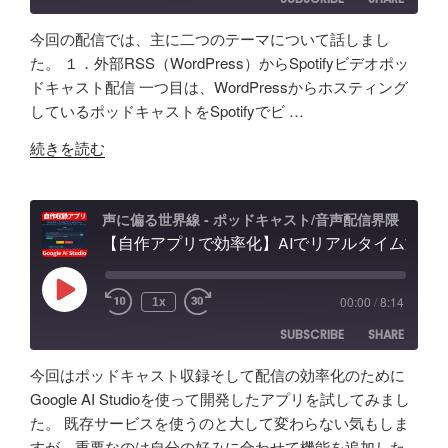
声
音・
題
ク
編
ほ
今回の配信では、主に二つのテーマについて話しまし
ロ
集・
か
SHARE
Amazon
Apple Podcasts
た。 １．外部RSS（WordPress）からSpotifyビデオポッ
ー
構
配
ドキャスト配信 一つ目は、WordPressからホスティング
RSS
Spotify
ン
LINK
成
信
しているポッドキャストをSpotifyでビ …
RSS FEED
AI
ま
初
EMBED
"素
の
で！
続きを読む
心
人
ポ
Google
者
ポ
ッ
AI
向
ッ
ド
Studio
声に偏る世界線 - ポッドキャスト/音声配信界隈
け
ド
【自作アプリで効率化】AIでリアルタイム文字起こし＆分析テスト！音声収録&ポッドキャスト投稿 - Google AI Studio
キ
で
対
キ
ャ
バ
策
ャ
ス
イ
な
Play
00:00
/
8:14
1x
Episode
ス
ト
ブ
ど
SUBSCRIBE
SHARE
タ
活
コ
振
ー
用
ー
り
今回はポッドキャスト収録そして配信の効率化のために
が
術
デ
返
SHARE
Amazon
Apple Podcasts
Google AI Studioを使って開発したアプリを試してみまし
５
と
ィ
り"
た。 既存サービスを使うのと大して変わらない気もしま
RSS
Spotify
年
LINK
可
ン
の
すが、重要なのは自分の好みに合わせて機能を追加した