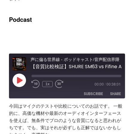
Podcast
声に偏る世界線 - ポッドキャスト/音声配信界隈
【音質比較検証】SHURE SM63 vs Fifine AM8 / Elgato Wave XLR Proレビュー エフェクト＆ノイキャン効果と機能紹介
Play
00:00
/
00:38:01
1x
Episode
SUBSCRIBE
SHARE
今回はマイクのテストや比較についてのお話です。 一般
SHARE
Amazon
Apple Podcasts
的に、高価な機材や最新のオーディオインターフェース
を使えば、無条件でプロのような音質になると思われが
RSS
Spotify
LINK
ちです。でも、実はそれが必ずしも正解ではないかもし
RSS FEED