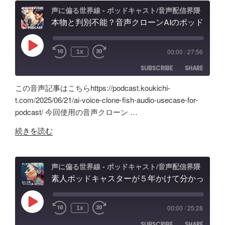
え？
ャ
ィ
声に偏る世界線 - ポッドキャスト/音声配信界隈
ポ
本物と判別不能？音声クローンAIのポッドキャスト活用術と可能性「Fish Audio」ユースケース
ス
ン
ッ
ト
グ
ド
配
の
Play
00:00
/
27:56
1x
Episode
キ
信
可
SUBSCRIBE
SHARE
ャ
で
能
ス
試
性
この音声記事はこちらhttps://podcast.koukichi-
ト
し
と
SHARE
Amazon
Apple Podcasts
t.com/2025/06/21/ai-voice-clone-fish-audio-usecase-for-
自
た
試
podcast/ 今回使用の音声クローン …
RSS
Spotify
作
LINK
ノ
行
RSS FEED
"本
AI
イ
続きを読む
錯
EMBED
物
ツ
ズ
誤
と
ー
除
の
判
ル
去/
声に偏る世界線 - ポッドキャスト/音声配信界隈
記
別
素人ポッドキャスターが５年かけて分かった事「マイクより安いイヤホン買うべき」理由、BGM音量どのくらいにすべき？外部からSpotifyビデオポッドキャスト投稿
の
環
録"
不
記
境
の
能？
録。
音
Play
00:00
/
25:28
1x
Episode
音
録
問
SUBSCRIBE
SHARE