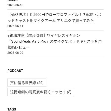
て
2025-06-16
み
た"
【価格破壊】約2600円でロープロファイル！？配信・ポ
の
ッドキャスト用マイクアーム アリエクで買ってみた
2025-06-11
※視聴注意【散歩収録】ワイヤレスイヤホン
「SoundPeats Air 5 Pro」のマイクでポッドキャスト音声
収録レビュー
2025-06-09
PODCAST
声に偏る世界線
(29)
追憶連鎖の写真展＠聴くエッセイ
(2)
TAGS