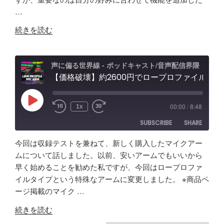
RSS FEED
か
能
グ"
…
EMBED
け
性
の
"【自
て
「Fish
続きを読む
作
分
Audio」
ア
か
ユ
プ
っ
ー
声に偏る世界線 - ポッドキャスト/音声配信界隈
リ
【価格破壊】約2600円でロープロファイル！？配信・ポッドキャスト用マイクアーム アリエクで買ってみた
た
ス
で
事
ケ
効
「マ
ー
Play
00:00
/
8:48
1x
Episode
率
イ
ス"
SUBSCRIBE
SHARE
化】
ク
の
AI
よ
今回は収録テストを兼ねて、新しく購入したマイクアー
で
り
SHARE
Amazon
Apple Podcasts
ムについて話しました。以前、安いアームでもいいから
リ
安
早く始めることを勧めた私ですが、今回はロープロファ
RSS
Spotify
ア
LINK
い
イルタイプという特殊なアームに変更しました。 ※商品ペ
RSS FEED
ル
イ
ージ掲載のマイク …
EMBED
タ
ヤ
"【価
イ
ホ
続きを読む
格
ム
ン