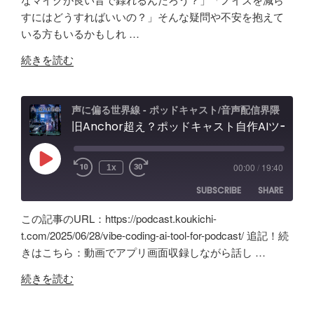
RSS
Spotify
ャ
LINK
フ
すにはどうすればいいの？」そんな疑問や不安を抱えて
RSS FEED
ス
ェ
いる方もいるかもしれ …
EMBED
ト
ー
"原
音
続きを読む
ス
点
声
レ
回
編
ビ
帰
集」
声に偏る世界線 - ポッドキャスト/音声配信界隈
ュ
の
旧Anchor超え？ポッドキャスト自作AIツールの記録。録音・編集・構成まで！Google AI Studioでバイブコーディング
ア
ー
「Tascam
プ
&
DR-
リ
忘
Play
00:00
/
19:40
1x
Episode
07X」
【Google
備
SUBSCRIBE
SHARE
5
AI
録！"
年
Studio】
の
この記事のURL：https://podcast.koukichi-
間
バ
SHARE
Amazon
Apple Podcasts
t.com/2025/06/28/vibe-coding-ai-tool-for-podcast/ 追記！続
の
イ
きはこちら：動画でアプリ画面収録しながら話し …
RSS
Spotify
ポ
LINK
ブ
RSS FEED
"旧
ッ
コ
続きを読む
EMBED
Anchor
ド
ー
超
キ
デ