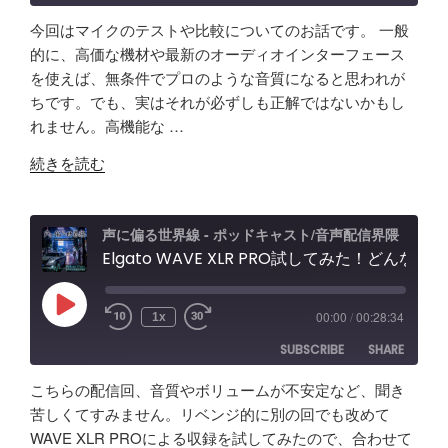
今回はマイクのテストや比較についてのお話です。 一般
SHARE
Amazon
Apple Podcasts
的に、高価な機材や最新のオーディオインターフェース
を使えば、無条件でプロのような音質になると思われが
RSS
Spotify
LINK
ちです。でも、実はそれが必ずしも正解ではないかもし
RSS FEED
れません。高機能な …
EMBED
"【音
続きを読む
質
比
較
声に偏る世界線 - ポッドキャスト/音声配信界隈
検
Elgato WAVE XLR PRO試してみた！どんな製品？ポッドキャスト＆配信者向けエルガト オーディオインターフェースレビュー&忘備録！
証】
SHURE
Play
00:00
/
00:28:34
1x
Episode
SM63
SUBSCRIBE
SHARE
vs
Fifine
こちらの配信回、音質やボリュームが不安定など、聞き
AM8
SHARE
Amazon
Apple Podcasts
苦しくてすみません。リベンジ的に別の回でも改めて
/
WAVE XLR PROによる収録を試してみたので、合わせて
RSS
Spotify