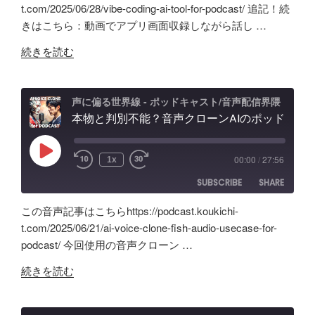
バ
SHARE
Amazon
Apple Podcasts
t.com/2025/06/28/vibe-coding-ai-tool-for-podcast/ 追記！続
の
イ
きはこちら：動画でアプリ画面収録しながら話し …
RSS
Spotify
ポ
LINK
ブ
RSS FEED
"旧
ッ
コ
続きを読む
EMBED
Anchor
ド
ー
超
キ
デ
え？
ャ
ィ
声に偏る世界線 - ポッドキャスト/音声配信界隈
ポ
本物と判別不能？音声クローンAIのポッドキャスト活用術と可能性「Fish Audio」ユースケース
ス
ン
ッ
ト
グ
ド
配
の
Play
00:00
/
27:56
1x
Episode
キ
信
可
SUBSCRIBE
SHARE
ャ
で
能
ス
試
性
この音声記事はこちらhttps://podcast.koukichi-
ト
し
と
SHARE
Amazon
Apple Podcasts
t.com/2025/06/21/ai-voice-clone-fish-audio-usecase-for-
自
た
試
podcast/ 今回使用の音声クローン …
RSS
Spotify
作
LINK
ノ
行
RSS FEED
"本
AI
イ
続きを読む
錯
EMBED
物
ツ
ズ
誤
と
ー
除
の