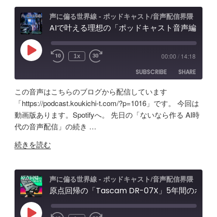
ボ
ド
効
ッ
キ
果
声に偏る世界線 - ポッドキャスト/音声配信界隈
ク
AIで叶える理想の「ポッドキャスト音声編集」アプリ【Google AI Studio】バイブコーディングの可能性と試行錯誤の記録
ャ
と
ス
ス
機
の
ト
能
Play
00:00
/
14:18
1x
Episode
効
＆
紹
SUBSCRIBE
SHARE
果
配
介"
は？
信
の
この音声はこちらのブログから配信しています
Tascam
者
SHARE
Amazon
Apple Podcasts
「https://podcast.koukichi-t.com/?p=1016」です。 今回は
DR-
向
動画版あります。Spotifyへ。 先日の「ないなら作る AI時
RSS
Spotify
07X&TroyStudio
LINK
け
代の音声配信」の続き …
RSS FEED
で
エ
EMBED
"AI
録
ル
続きを読む
で
音
ガ
叶
＆
ト
え
検
オ
声に偏る世界線 - ポッドキャスト/音声配信界隈
る
原点回帰の「Tascam DR-07X」5年間のポッドキャスト配信で試したノイズ除去/環境音問題ほか配信初心者向け対策など振り返り
証"
ー
理
の
デ
想
ィ
Play