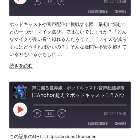
00:00
/
30:59
1x
Episode
の
オ
SUBSCRIBE
SHARE
「ポ
イ
ッ
ン
ポッドキャストや音声配信に挑戦する際、最初に悩むこ
ド
タ
SHARE
Amazon
Apple Podcasts
との一つが「マイク選び」ではないでしょうか？「どん
キ
ー
なマイクが良い音で録れるんだろう？」「ノイズを減ら
RSS
Spotify
ャ
LINK
フ
すにはどうすればいいの？」そんな疑問や不安を抱えて
RSS FEED
ス
ェ
いる方もいるかもしれ …
EMBED
ト
ー
"原
音
続きを読む
ス
点
声
レ
回
編
ビ
帰
集」
声に偏る世界線 - ポッドキャスト/音声配信界隈
ュ
の
旧Anchor超え？ポッドキャスト自作AIツールの記録。録音・編集・構成まで！Google AI Studioでバイブコーディング
ア
ー
「Tascam
プ
&
DR-
リ
忘
Play
00:00
/
19:40
1x
Episode
07X」
【Google
備
SUBSCRIBE
SHARE
5
AI
録！"
年
Studio】
の
この記事のURL：https://podcast.koukichi-
間