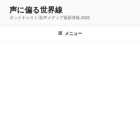
コ
声に偏る世界線
ン
ポッドキャスト/音声メディア最新情報 2025
テ
ン
ツ
メニュー
へ
ス
キ
ッ
プ