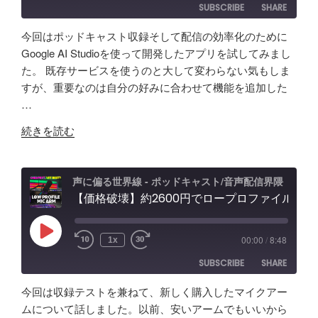
SUBSCRIBE
SHARE
タ
活
コ
振
ー
用
ー
り
今回はポッドキャスト収録そして配信の効率化のために
が
術
デ
返
SHARE
Amazon
Apple Podcasts
Google AI Studioを使って開発したアプリを試してみまし
５
と
ィ
り"
た。 既存サービスを使うのと大して変わらない気もしま
RSS
Spotify
年
LINK
可
ン
の
すが、重要なのは自分の好みに合わせて機能を追加した
RSS FEED
か
能
グ"
…
EMBED
け
性
の
"【自
て
「Fish
続きを読む
作
分
Audio」
ア
か
ユ
プ
っ
ー
声に偏る世界線 - ポッドキャスト/音声配信界隈
リ
【価格破壊】約2600円でロープロファイル！？配信・ポッドキャスト用マイクアーム アリエクで買ってみた
た
ス
で
事
ケ
効
「マ
ー
Play
00:00
/
8:48
1x
Episode
率
イ
ス"
SUBSCRIBE
SHARE
化】
ク
の
AI
よ
今回は収録テストを兼ねて、新しく購入したマイクアー
で
り
SHARE
Amazon
Apple Podcasts
ムについて話しました。以前、安いアームでもいいから
リ
安