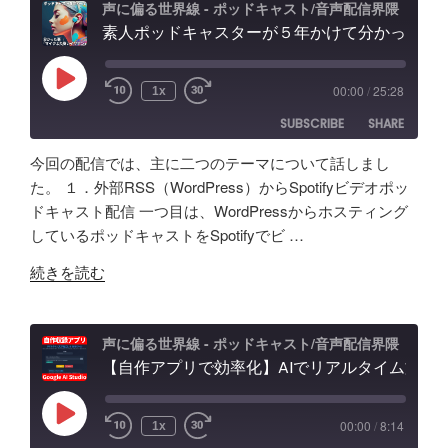
判
ル
去/
声に偏る世界線 - ポッドキャスト/音声配信界隈
記
別
素人ポッドキャスターが５年かけて分かった事「マイクより安いイヤホン買うべき」理由、BGM音量どのくらいにすべき？外部からSpotifyビデオポッドキャスト投稿
の
環
録"
不
記
境
の
能？
録。
音
Play
00:00
/
25:28
1x
Episode
音
録
問
SUBSCRIBE
SHARE
声
音・
題
ク
編
ほ
今回の配信では、主に二つのテーマについて話しまし
ロ
集・
か
SHARE
Amazon
Apple Podcasts
た。 １．外部RSS（WordPress）からSpotifyビデオポッ
ー
構
配
ドキャスト配信 一つ目は、WordPressからホスティング
RSS
Spotify
ン
LINK
成
信
しているポッドキャストをSpotifyでビ …
RSS FEED
AI
ま
初
EMBED
"素
の
で！
続きを読む
心
人
ポ
Google
者
ポ
ッ
AI
向
ッ
ド
Studio
声に偏る世界線 - ポッドキャスト/音声配信界隈
け
ド
【自作アプリで効率化】AIでリアルタイム文字起こし＆分析テスト！音声収録&ポッドキャスト投稿 - Google AI Studio
キ
で
対
キ
ャ
バ
策
ャ
ス
イ
な
Play
00:00
/
8:14
1x
Episode
ス
ト
ブ
ど