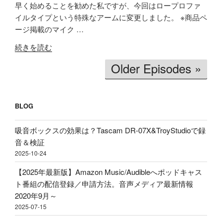
早く始めることを勧めた私ですが、今回はロープロファ
RSS
Spotify
ア
LINK
い
イルタイプという特殊なアームに変更しました。 ※商品ペ
RSS FEED
ル
イ
ージ掲載のマイク …
EMBED
タ
ヤ
"【価
イ
ホ
続きを読む
格
ム
ン
Older Episodes »
破
文
買
壊】
字
う
約
起
べ
2600
BLOG
こ
き」
円
し
理
で
吸音ボックスの効果は？Tascam DR-07X&TroyStudioで録
＆
由、
ロ
音＆検証
分
BGM
ー
2025-10-24
析
音
プ
テ
量
【2025年最新版】Amazon Music/Audibleへポッドキャス
ロ
ス
ど
ト番組の配信登録／申請方法。音声メディア最新情報
フ
ト！
の
2020年9月～
ァ
音
く
2025-07-15
イ
声
ら