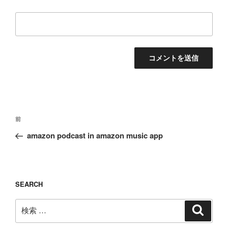
投
過
前
稿
去
amazon podcast in amazon music app
ナ
の
ビ
投
ゲ
稿
ー
SEARCH
シ
検
検
ョ
索
索:
ン