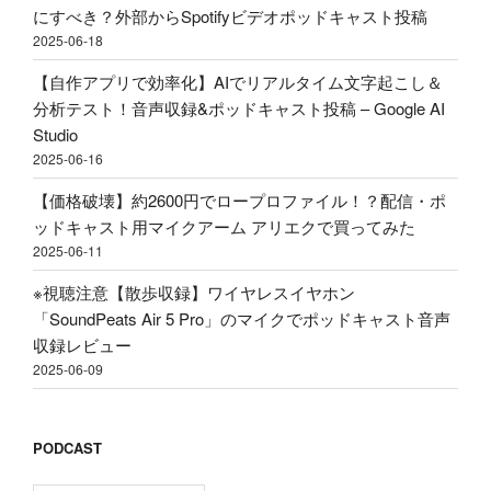
エ
にすべき？外部からSpotifyビデオポッドキャスト投稿
ト
ク
2025-06-18
投
で
稿"
【自作アプリで効率化】AIでリアルタイム文字起こし＆
買
の
分析テスト！音声収録&ポッドキャスト投稿 – Google AI
っ
Studio
て
2025-06-16
み
た"
【価格破壊】約2600円でロープロファイル！？配信・ポ
の
ッドキャスト用マイクアーム アリエクで買ってみた
2025-06-11
※視聴注意【散歩収録】ワイヤレスイヤホン
「SoundPeats Air 5 Pro」のマイクでポッドキャスト音声
収録レビュー
2025-06-09
PODCAST