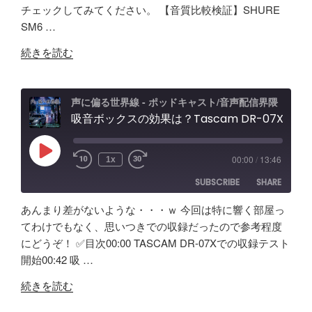
Elgato
LINK
チェックしてみてください。 【音質比較検証】SHURE
RSS FEED
Wave
SM6 …
EMBED
XLR
"Elgato
Pro
続きを読む
WAVE
レ
XLR
ビ
PRO
ュ
声に偏る世界線 - ポッドキャスト/音声配信界隈
試
吸音ボックスの効果は？Tascam DR-07X&TroyStudioで録音＆検証
ー
し
エ
て
フ
Play
00:00
/
13:46
1x
Episode
み
ェ
SUBSCRIBE
SHARE
た！
ク
ど
ト
あんまり差がないような・・・ｗ 今回は特に響く部屋っ
ん
＆
SHARE
Amazon
Apple Podcasts
てわけでもなく、思いつきでの収録だったので参考程度
な
ノ
にどうぞ！ ✅️目次00:00 TASCAM DR-07Xでの収録テスト
RSS
Spotify
製
LINK
イ
開始00:42 吸 …
RSS FEED
品？
キ
EMBED
"吸
ポ
ャ
続きを読む
音
ッ
ン