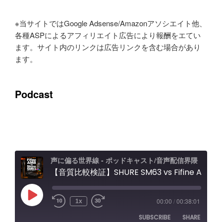
※当サイトではGoogle Adsense/Amazonアソシエイト他、
各種ASPによるアフィリエイト広告により報酬をエてい
ます。サイト内のリンクは広告リンクを含む場合があり
ます。
Podcast
声に偏る世界線 - ポッドキャスト/音声配信界隈
【音質比較検証】SHURE SM63 vs Fifine AM8 / Elgato Wave XLR Proレビュー エフェクト＆ノイキャン効果と機能紹介
Play
00:00
/
00:38:01
1x
Episode
SUBSCRIBE
SHARE