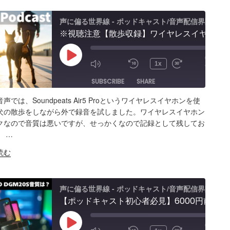
声に偏る世界線 - ポッドキャスト/音声配信界隈
※視聴注意【散歩収録】ワイヤレスイヤホン「SoundPeats Air 5 Pro」のマイクでポッドキャスト音声収録レビュー
00:00
Play
/
1x
10:11
Episode
SUBSCRIBE
SHARE
声では、Soundpeats Air5 Proというワイヤレスイヤホンを使
ARE
Amazon
Apple Podcasts
RSS
犬の散歩をしながら外で録音を試しました。ワイヤレスイヤホン
クなので音質は悪いですが、せっかくなので記録として残してお
Spotify
K
。 …
S FEED
BED
読む
声に偏る世界線 - ポッドキャスト/音声配信界隈
【ポッドキャスト初心者必見】6000円前後のノイキャン対応マイク「Maono DGM20S」音質は？機材選びで悩むよりまず始めるほうが大事
00:00
Play