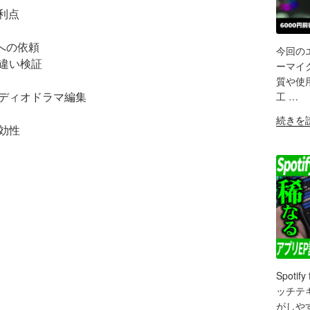
収
と利点
録】
ワ
フへの依頼
イ
今回のエ
ヤ
声の違い検証
SH
ーマイク
レ
質や使
LIN
ス
オーディオドラマ編集
工 …
イ
RS
"【ポ
EM
続きを
ヤ
有効性
ッ
ホ
ド
ン
キ
「Sound
ャ
Air
ス
5
ト
Pro」
初
の
心
マ
者
イ
必
ク
Spot
見】
SH
で
ッチテ
6000
ポ
がしや