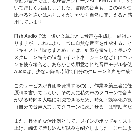
今回の音声では、私が音声クローンAI「Fish Audi
いて詳しくお話ししました。冒頭の音声も、このAIを
比べると違いはありますが、かなり自然に聞こえると感
用しています。
Fish Audioでは、短い文章ごとに音声を生成し、
りますが、これにより非常に自然な音声を作成すること
ドキャスト「聞きまとめ」では、効率を優先して長い文
スクローン特有の課題（イントネーションなど）につい
ンを使う場合と、あらかじめ用意された音声モデルを使う
Audioは、少ない録音時間で自分のクローン音声を生
このサービスが真価を発揮するのは、作業を第三者に任
原稿を書いてもらい、その人に私の声のクローンで音声
が喋る時間を大幅に削減できるため、時短・効率化の観
（自分で音声入力してクローンに読ませる）は非効率だ
また、具体的な活用例として、メインのポッドキャスト
上げ、編集で差し込んだ試みを紹介しました。これによ