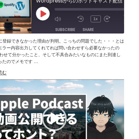
Wordpressからのポッドキャスト配信で「Spotifyに登録できない理由」が判明。外部RSSフィードからSpotify Podcast登録の不具合＆問題点
00:00
Play
/
1x
34:23
Episode
SUBSCRIBE
SHARE
tifyに登録できなかった理由が判明。こっちの問題でした・・・とは
ARE
Amazon
Apple Podcasts
RSS
エラー内容出力してくれてれば問い合わせすら必要なかったの
合わせて分かったこと、そして不具合みたいなものにまた到達し
Spotify
K
ったのでメモです …
S FEED
ress
BED
読む