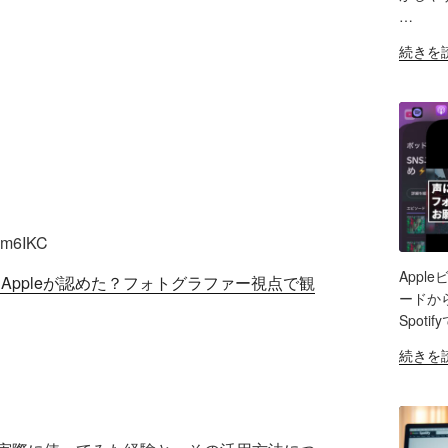
LIN
円
ッ
…
前
ド
RS
"Spotify
EM
続きを
後
キ
for
の
ャ
Creator
ノ
ス
ス
イ
ト
マ
キ
音
ホ
ャ
声
ア
ン
収
プ
対
録
リ
応
レ
vm6IKC
で
マ
ビ
説
イ
Appl
ュ
とAppleが認めた？フォトグラファー視点で観
明
SH
ク
ードから
ー"
文
「Maon
Spot
の
LIN
が
DGM2
"Apple
続きを
リ
音
RS
ビ
EM
ッ
質
デ
チ
は？
オ
テ
機
ポ
キ