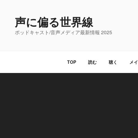
コ
ン
声に偏る世界線
テ
ン
ポッドキャスト/音声メディア最新情報 2025
ツ
へ
ス
キ
TOP
読む
聴く
メイ
ッ
プ