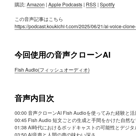
購読:
Amazon
|
Apple Podcasts
|
RSS
|
Spotify
Spotify
LINK
この音声記事はこちら
RSS FEED
EMBED
https://podcast.koukichi-t.com/2025/06/21/ai-voice-clone
今回使用の音声クローンAI
Fish Audio(フィッシュオーディオ)
音声内目次
00:00 音声クローンAI Fish Audioを使ってみた経験と
00:45 Fish Audio 短文ごとの生成と手間をかけた自
01:38 AI時代におけるポッドキャストの可能性とデジ
03:50 AI音声と人間の声の味わい深さ