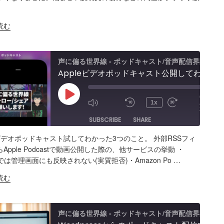
K
S FEED
BED
読む
s
声に偏る世界線 - ポッドキャスト/音声配信界隈
Appleビデオポッドキャスト公開してわかった3つのこと。他プラットフォームの挙動／懸念事項＆注意点／外部からSpotifyで動画公開する方法
00:00
Play
/
1x
27:15
Episode
SUBSCRIBE
SHARE
eビデオポッドキャスト試してわかった3つのこと。 外部RSSフィ
ARE
Amazon
Apple Podcasts
RSS
Apple Podcastで動画公開した際の、他サービスの挙動 ・
o
ifyでは管理画面にも反映されない(実質拒否)・Amazon Po …
Spotify
K
0S」
読む
S FEED
BED
声に偏る世界線 - ポッドキャスト/音声配信界隈