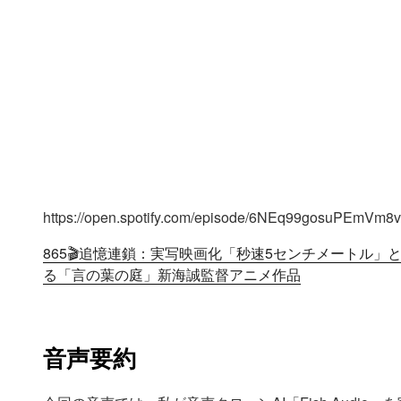
https://open.spotify.com/episode/6NEq99gosuPEmVm8
865🎬️追憶連鎖：実写映画化「秒速5センチメートル」
る「言の葉の庭」新海誠監督アニメ作品
音声要約