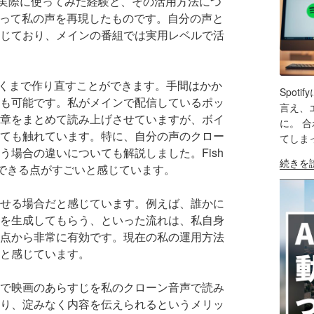
o」を実際に使ってみた経験と、その活用方法につ
材
ッ
ス
使って私の声を再現したものです。自分の声と
選
ド
ト
び
じており、メインの番組では実用レベルで活
キ
編
で
ャ
集
悩
ス
対
む
納得いくまで作り直すことができます。手間はかか
ト
応！
Spo
よ
も可能です。私がメインで配信しているポッ
公
SH
リ
言え、
り
章をまとめて読み上げさせていますが、ボイ
開
ン
に。 
ま
LIN
し
ても触れています。特に、自分の声のクロー
ク
てしま
ず
て
場合の違いについても解説しました。Fish
挿
RS
始
"WordP
EM
続きを
わ
成できる点がすごいと感じています。
入
め
か
か
も！
動
る
ら
っ
PC
せる場合だと感じています。例えば、誰かに
画
ほ
の
た
版
プ
う
を生成してもらう、といった流れは、私自身
ポ
3
(ブ
レ
が
点から非常に有効です。現在の私の運用方法
ッ
つ
ラ
ー
大
と感じています。
ド
の
ウ
ヤ
事"
キ
こ
ザ)
ー
の
ャ
で映画のあらすじを私のクローン音声で読み
と。
も
ス
り、淀みなく内容を伝えられるというメリッ
他
編