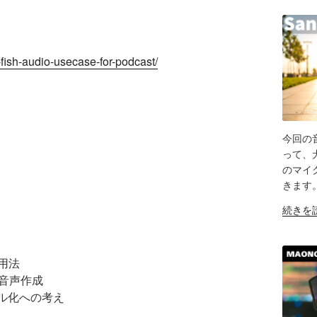
-fish-audio-usecase-for-podcast/
今回の音
SH
って、
のマイ
LIN
きます
RS
"※
EM
続きを
視
聴
注
活用法
意
然な音声作成
【散
タル化への考え
歩