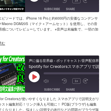
/
1x
23:41
Episode
SUBSCRIBE
SHARE
ピソードでは、iPhone 16 Proと約6000円の安価なコンデンサ
ARE
Amazon
Apple Podcasts
RSS
Maono DGM20S（マイク＋アームセット）を使用し、その音
用感についてレビューしています。 ※音声は未編集で、一切の加
Spotify
K
S FEED
BED
読む
Peats
声に偏る世界線 - ポッドキャスト/音声配信界隈
Spotify for Creatorsスマホアプリで説明文がリッチテキスト編集対応！リンク挿入も！PC版(ブラウザ)も編集がしやすくなった！
00:00
Play
/
1x
15:37
Episode
SUBSCRIBE
SHARE
ify for Creatorsが使いやすくなりました スマホアプリで説明文がリ
ARE
Amazon
Apple Podcasts
RSS
キスト編集対応！リンク挿入も可能に！ PC版(ブラウザ)も編集
すくなりました。悩ましい説明文の改行などの問題がブラウザ版
Spotify