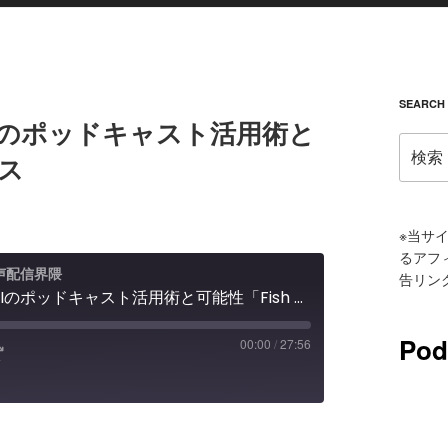
SEARCH
Iのポッドキャスト活用術と
検
ース
索:
※当サイ
るアフ
音声配信界隈
告リン
本物と判別不能？音声クローンAIのポッドキャスト活用術と可能性「Fish Audio」ユースケース
Pod
00:00
/
27:56
RSS