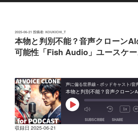
投
2025-06-21
投稿者:
KOUKICHI_T
稿
本物と判別不能？音声クローンA
日:
可能性「Fish Audio」ユースケ
声に偏る世界線 - ポッドキャスト/
Play
1x
Episode
SUBSCRIBE
SHARE
収録日 2025-06-21
SHARE
Amazon
Apple Podcasts