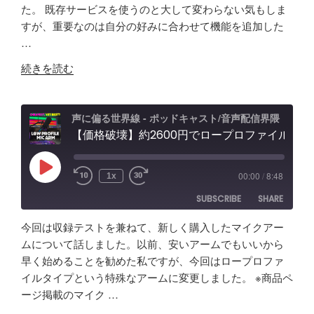
５
と
ィ
り"
た。 既存サービスを使うのと大して変わらない気もしま
RSS
Spotify
年
LINK
可
ン
の
すが、重要なのは自分の好みに合わせて機能を追加した
RSS FEED
か
能
グ"
…
EMBED
け
性
の
"【自
て
「Fish
続きを読む
作
分
Audio」
ア
か
ユ
プ
っ
ー
声に偏る世界線 - ポッドキャスト/音声配信界隈
リ
【価格破壊】約2600円でロープロファイル！？配信・ポッドキャスト用マイクアーム アリエクで買ってみた
た
ス
で
事
ケ
効
「マ
ー
Play
00:00
/
8:48
1x
Episode
率
イ
ス"
SUBSCRIBE
SHARE
化】
ク
の
AI
よ
今回は収録テストを兼ねて、新しく購入したマイクアー
で
り
SHARE
Amazon
Apple Podcasts
ムについて話しました。以前、安いアームでもいいから
リ
安
早く始めることを勧めた私ですが、今回はロープロファ
RSS
Spotify
ア
LINK
い
イルタイプという特殊なアームに変更しました。 ※商品ペ
RSS FEED
ル
イ
ージ掲載のマイク …
EMBED
タ
ヤ