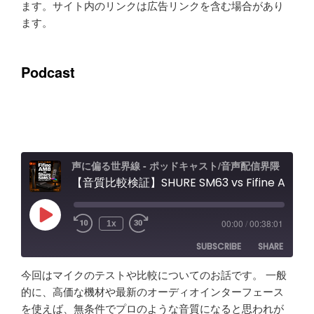
ます。サイト内のリンクは広告リンクを含む場合があり
ます。
Podcast
声に偏る世界線 - ポッドキャスト/音声配信界隈
【音質比較検証】SHURE SM63 vs Fifine AM8 / Elgato Wave XLR Proレビュー エフェクト＆ノイキャン効果と機能紹介
Play
00:00
/
00:38:01
1x
Episode
SUBSCRIBE
SHARE
今回はマイクのテストや比較についてのお話です。 一般
SHARE
Amazon
Apple Podcasts
的に、高価な機材や最新のオーディオインターフェース
を使えば、無条件でプロのような音質になると思われが
RSS
Spotify