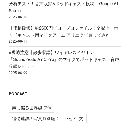
の
分析テスト！音声収録&ポッドキャスト投稿 – Google AI
っ
Studio
て
2025-06-16
み
た"
【価格破壊】約2600円でロープロファイル！？配信・ポ
の
ッドキャスト用マイクアーム アリエクで買ってみた
2025-06-11
※視聴注意【散歩収録】ワイヤレスイヤホン
「SoundPeats Air 5 Pro」のマイクでポッドキャスト音声
収録レビュー
2025-06-09
PODCAST
声に偏る世界線
(29)
追憶連鎖の写真展＠聴くエッセイ
(2)