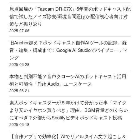
ッ
ッ
き？
原点回帰の「Tascam DR-07X」5年間のポッドキャスト配
ド
ド
外
信で試したノイズ除去/環境音問題ほか配信初心者向け対
キ
キ
部
策など振り返り
ャ
ャ
か
2025-07-06
ス
ス
ら
ト
旧Anchor超え？ポッドキャスト自作AIツールの記録。録
ト
Spotify
用
音・編集・構成まで！Google AI Studioでバイブコーディ
投
ビ
マ
ング
稿
デ
イ
2025-06-28
–
オ
ク
Google
ポ
本物と判別不能？音声クローンAIのポッドキャスト活用
ア
AI
ッ
術と可能性「Fish Audio」ユースケース
ー
Studio"
ド
2025-06-21
ム
の
キ
ア
素人ポッドキャスターが５年かけて分かった事「マイク
ャ
リ
より安いイヤホン買うべき」理由、BGM音量どのくらい
ス
エ
にすべき？外部からSpotifyビデオポッドキャスト投稿
ト
ク
2025-06-18
投
で
稿"
【自作アプリで効率化】AIでリアルタイム文字起こし＆
買