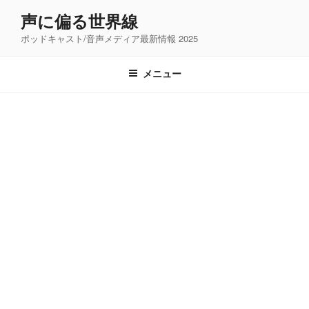
コ
声に偏る世界線
ン
ポッドキャスト/音声メディア最新情報 2025
テ
ン
ツ
メニュー
へ
ス
キ
ッ
プ