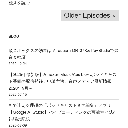
"【価
イ
ホ
続きを読む
格
ム
ン
Older Episodes »
破
文
買
壊】
字
う
約
起
べ
2600
BLOG
こ
き」
円
し
理
で
吸音ボックスの効果は？Tascam DR-07X&TroyStudioで録
＆
由、
ロ
音＆検証
分
BGM
ー
2025-10-24
析
音
プ
テ
量
【2025年最新版】Amazon Music/Audibleへポッドキャス
ロ
ス
ど
ト番組の配信登録／申請方法。音声メディア最新情報
フ
ト！
の
2020年9月～
ァ
音
く
2025-07-15
イ
声
ら
ル！？
AIで叶える理想の「ポッドキャスト音声編集」アプリ
収
い
配
【Google AI Studio】バイブコーディングの可能性と試行
録
に
信・
錯誤の記録
&
す
ポ
2025-07-09
ポ
べ