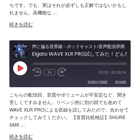
LINK
ちです。でも、実はそれが必ずしも正解ではないかもし
RSS FEED
れません。高機能な …
EMBED
"【音
続きを読む
質
比
較
声に偏る世界線 - ポッドキャスト/音声配信界隈
検
Elgato WAVE XLR PRO試してみた！どんな製品？ポッドキャスト＆配信者向けエルガト オーディオインターフェースレビュー&忘備録！
証】
SHURE
Play
00:00
/
00:28:34
1x
Episode
SM63
SUBSCRIBE
SHARE
vs
Fifine
こちらの配信回、音質やボリュームが不安定など、聞き
AM8
SHARE
Amazon
Apple Podcasts
苦しくてすみません。リベンジ的に別の回でも改めて
/
WAVE XLR PROによる収録を試してみたので、合わせて
RSS
Spotify
Elgato
LINK
チェックしてみてください。 【音質比較検証】SHURE
RSS FEED
Wave
SM6 …
EMBED
XLR
"Elgato
Pro
続きを読む