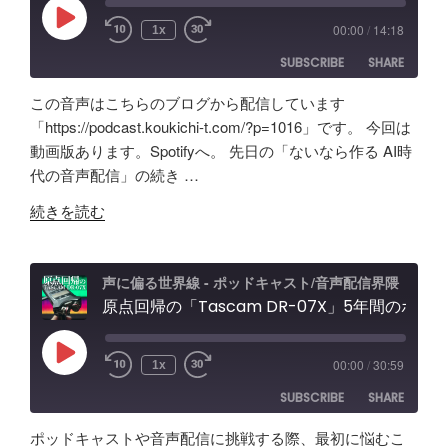
の
ト
能
Play
00:00
/
14:18
1x
Episode
効
＆
紹
SUBSCRIBE
SHARE
果
配
介"
は？
信
の
この音声はこちらのブログから配信しています
Tascam
者
SHARE
Amazon
Apple Podcasts
「https://podcast.koukichi-t.com/?p=1016」です。 今回は
DR-
向
動画版あります。Spotifyへ。 先日の「ないなら作る AI時
RSS
Spotify
07X&TroyStudio
LINK
け
代の音声配信」の続き …
RSS FEED
で
エ
EMBED
"AI
録
ル
続きを読む
で
音
ガ
叶
＆
ト
え
検
オ
声に偏る世界線 - ポッドキャスト/音声配信界隈
る
原点回帰の「Tascam DR-07X」5年間のポッドキャスト配信で試したノイズ除去/環境音問題ほか配信初心者向け対策など振り返り
証"
ー
理
の
デ
想
ィ
Play
00:00
/
30:59
1x
Episode
の
オ
SUBSCRIBE
SHARE
「ポ
イ
ッ
ン
ポッドキャストや音声配信に挑戦する際、最初に悩むこ