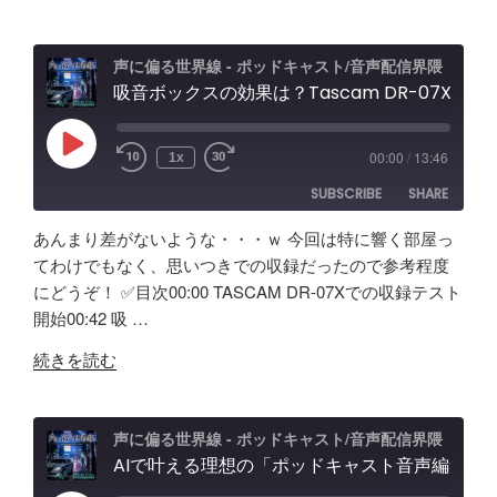
WAVE
レ
XLR
ビ
PRO
ュ
声に偏る世界線 - ポッドキャスト/音声配信界隈
試
吸音ボックスの効果は？Tascam DR-07X&TroyStudioで録音＆検証
ー
し
エ
て
フ
Play
00:00
/
13:46
1x
Episode
み
ェ
SUBSCRIBE
SHARE
た！
ク
ど
ト
あんまり差がないような・・・ｗ 今回は特に響く部屋っ
ん
＆
SHARE
Amazon
Apple Podcasts
てわけでもなく、思いつきでの収録だったので参考程度
な
ノ
にどうぞ！ ✅️目次00:00 TASCAM DR-07Xでの収録テスト
RSS
Spotify
製
LINK
イ
開始00:42 吸 …
RSS FEED
品？
キ
EMBED
"吸
ポ
ャ
続きを読む
音
ッ
ン
ボ
ド
効
ッ
キ
果
声に偏る世界線 - ポッドキャスト/音声配信界隈
ク
AIで叶える理想の「ポッドキャスト音声編集」アプリ【Google AI Studio】バイブコーディングの可能性と試行錯誤の記録
ャ
と
ス
ス
機