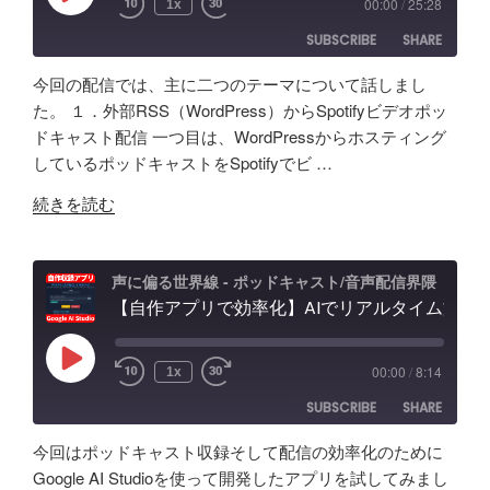
00:00
/
25:28
1x
Episode
音
録
問
SUBSCRIBE
SHARE
声
音・
題
ク
編
ほ
今回の配信では、主に二つのテーマについて話しまし
ロ
集・
か
SHARE
Amazon
Apple Podcasts
た。 １．外部RSS（WordPress）からSpotifyビデオポッ
ー
構
配
ドキャスト配信 一つ目は、WordPressからホスティング
RSS
Spotify
ン
LINK
成
信
しているポッドキャストをSpotifyでビ …
RSS FEED
AI
ま
初
EMBED
"素
の
で！
続きを読む
心
人
ポ
Google
者
ポ
ッ
AI
向
ッ
ド
Studio
声に偏る世界線 - ポッドキャスト/音声配信界隈
け
ド
【自作アプリで効率化】AIでリアルタイム文字起こし＆分析テスト！音声収録&ポッドキャスト投稿 - Google AI Studio
キ
で
対
キ
ャ
バ
策
ャ
ス
イ
な
Play
00:00
/
8:14
1x
Episode
ス
ト
ブ
ど
SUBSCRIBE
SHARE
タ
活
コ
振
ー
用
ー
り
今回はポッドキャスト収録そして配信の効率化のために
が
術
デ
返
SHARE
Amazon
Apple Podcasts
Google AI Studioを使って開発したアプリを試してみまし