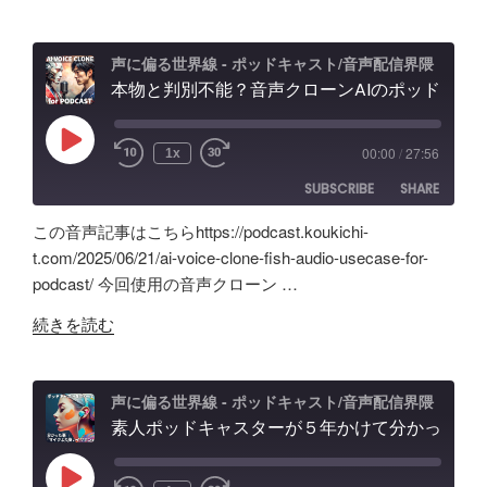
EMBED
Anchor
ド
ー
超
キ
デ
え？
ャ
ィ
声に偏る世界線 - ポッドキャスト/音声配信界隈
ポ
本物と判別不能？音声クローンAIのポッドキャスト活用術と可能性「Fish Audio」ユースケース
ス
ン
ッ
ト
グ
ド
配
の
Play
00:00
/
27:56
1x
Episode
キ
信
可
SUBSCRIBE
SHARE
ャ
で
能
ス
試
性
この音声記事はこちらhttps://podcast.koukichi-
ト
し
と
SHARE
Amazon
Apple Podcasts
t.com/2025/06/21/ai-voice-clone-fish-audio-usecase-for-
自
た
試
podcast/ 今回使用の音声クローン …
RSS
Spotify
作
LINK
ノ
行
RSS FEED
"本
AI
イ
続きを読む
錯
EMBED
物
ツ
ズ
誤
と
ー
除
の
判
ル
去/
声に偏る世界線 - ポッドキャスト/音声配信界隈
記
別
素人ポッドキャスターが５年かけて分かった事「マイクより安いイヤホン買うべき」理由、BGM音量どのくらいにすべき？外部からSpotifyビデオポッドキャスト投稿
の
環
録"
不
記
境
の
能？
録。
音
Play