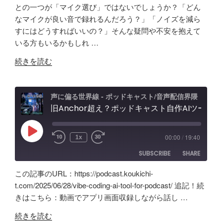
ド
タ
SHARE
Amazon
Apple Podcasts
との一つが「マイク選び」ではないでしょうか？「どん
キ
ー
なマイクが良い音で録れるんだろう？」「ノイズを減ら
RSS
Spotify
ャ
LINK
フ
すにはどうすればいいの？」そんな疑問や不安を抱えて
RSS FEED
ス
ェ
いる方もいるかもしれ …
EMBED
ト
ー
"原
音
続きを読む
ス
点
声
レ
回
編
ビ
帰
集」
声に偏る世界線 - ポッドキャスト/音声配信界隈
ュ
の
旧Anchor超え？ポッドキャスト自作AIツールの記録。録音・編集・構成まで！Google AI Studioでバイブコーディング
ア
ー
「Tascam
プ
&
DR-
リ
忘
Play
00:00
/
19:40
1x
Episode
07X」
【Google
備
SUBSCRIBE
SHARE
5
AI
録！"
年
Studio】
の
この記事のURL：https://podcast.koukichi-
間
バ
SHARE
Amazon
Apple Podcasts
t.com/2025/06/28/vibe-coding-ai-tool-for-podcast/ 追記！続
の
イ
きはこちら：動画でアプリ画面収録しながら話し …
RSS
Spotify
ポ
LINK
ブ
RSS FEED
"旧
ッ
コ
続きを読む