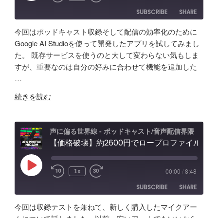
ス
ト
ブ
ど
SUBSCRIBE
SHARE
タ
活
コ
振
ー
用
ー
り
今回はポッドキャスト収録そして配信の効率化のために
が
術
デ
返
SHARE
Amazon
Apple Podcasts
Google AI Studioを使って開発したアプリを試してみまし
５
と
ィ
り"
た。 既存サービスを使うのと大して変わらない気もしま
RSS
Spotify
年
LINK
可
ン
の
すが、重要なのは自分の好みに合わせて機能を追加した
RSS FEED
か
能
グ"
…
EMBED
け
性
の
"【自
て
「Fish
続きを読む
作
分
Audio」
ア
か
ユ
プ
っ
ー
声に偏る世界線 - ポッドキャスト/音声配信界隈
リ
【価格破壊】約2600円でロープロファイル！？配信・ポッドキャスト用マイクアーム アリエクで買ってみた
た
ス
で
事
ケ
効
「マ
ー
Play
00:00
/
8:48
1x
Episode
率
イ
ス"
SUBSCRIBE
SHARE
化】
ク
の
AI
よ
今回は収録テストを兼ねて、新しく購入したマイクアー
で
り
SHARE
Amazon
Apple Podcasts