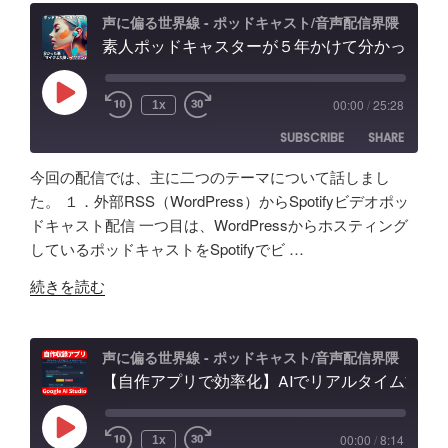
判
ル
去/
声に偏る世界線 - ポッドキャスト/音声配信界隈
記
別
素人ポッドキャスターが５年かけて分かった事「マイクより安いイヤホン買うべき」理由、BGM音量どのくらいにすべき？外部からSpotifyビデオポッドキャスト投稿
の
環
録"
不
記
境
の
能？
録。
音
Play
00:00
/
25:28
1x
Episode
音
録
問
SUBSCRIBE
SHARE
声
音・
題
ク
編
ほ
今回の配信では、主に二つのテーマについて話しまし
ロ
集・
か
SHARE
Amazon
Apple Podcasts
た。 １．外部RSS（WordPress）からSpotifyビデオポッ
ー
構
配
ドキャスト配信 一つ目は、WordPressからホスティング
RSS
Spotify
ン
LINK
成
信
しているポッドキャストをSpotifyでビ …
RSS FEED
AI
ま
初
EMBED
"素
の
で！
続きを読む
心
人
ポ
Google
者
ポ
ッ
AI
向
ッ
ド
Studio
声に偏る世界線 - ポッドキャスト/音声配信界隈
け
ド
【自作アプリで効率化】AIでリアルタイム文字起こし＆分析テスト！音声収録&ポッドキャスト投稿 - Google AI Studio
キ
で
対
キ
ャ
バ
策
ャ
ス
イ
な
Play
00:00
/
8:14
1x
Episode