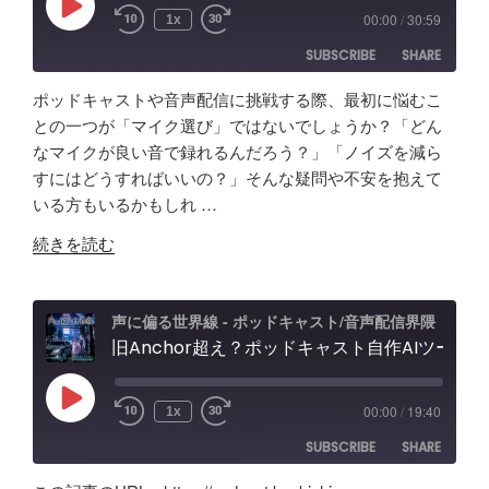
想
ィ
Play
00:00
/
30:59
1x
Episode
の
オ
SUBSCRIBE
SHARE
「ポ
イ
ッ
ン
ポッドキャストや音声配信に挑戦する際、最初に悩むこ
ド
タ
SHARE
Amazon
Apple Podcasts
との一つが「マイク選び」ではないでしょうか？「どん
キ
ー
なマイクが良い音で録れるんだろう？」「ノイズを減ら
RSS
Spotify
ャ
LINK
フ
すにはどうすればいいの？」そんな疑問や不安を抱えて
RSS FEED
ス
ェ
いる方もいるかもしれ …
EMBED
ト
ー
"原
音
続きを読む
ス
点
声
レ
回
編
ビ
帰
集」
声に偏る世界線 - ポッドキャスト/音声配信界隈
ュ
の
旧Anchor超え？ポッドキャスト自作AIツールの記録。録音・編集・構成まで！Google AI Studioでバイブコーディング
ア
ー
「Tascam
プ
&
DR-
リ
忘
Play
00:00
/
19:40
1x
Episode
07X」
【Google
備
SUBSCRIBE
SHARE
5
AI
録！"
年
Studio】
の