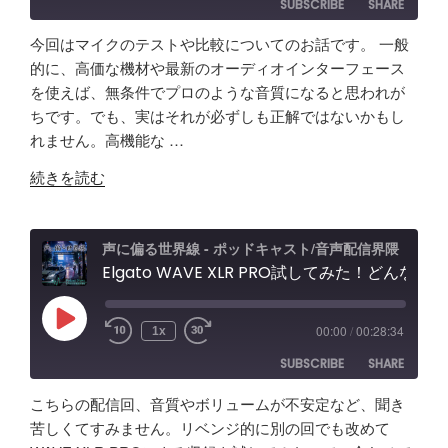
SUBSCRIBE
SHARE
今回はマイクのテストや比較についてのお話です。 一般
SHARE
Amazon
Apple Podcasts
的に、高価な機材や最新のオーディオインターフェース
を使えば、無条件でプロのような音質になると思われが
RSS
Spotify
LINK
ちです。でも、実はそれが必ずしも正解ではないかもし
RSS FEED
れません。高機能な …
EMBED
"【音
続きを読む
質
比
較
声に偏る世界線 - ポッドキャスト/音声配信界隈
検
Elgato WAVE XLR PRO試してみた！どんな製品？ポッドキャスト＆配信者向けエルガト オーディオインターフェースレビュー&忘備録！
証】
SHURE
Play
00:00
/
00:28:34
1x
Episode
SM63
SUBSCRIBE
SHARE
vs
Fifine
こちらの配信回、音質やボリュームが不安定など、聞き
AM8
SHARE
Amazon
Apple Podcasts
苦しくてすみません。リベンジ的に別の回でも改めて
/