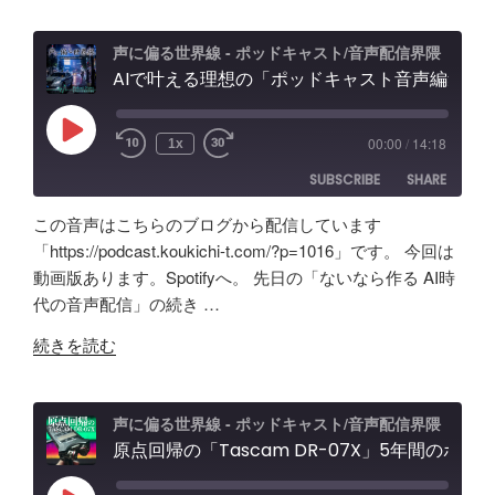
ボ
ド
効
ッ
キ
果
声に偏る世界線 - ポッドキャスト/音声配信界隈
ク
AIで叶える理想の「ポッドキャスト音声編集」アプリ【Google AI Studio】バイブコーディングの可能性と試行錯誤の記録
ャ
と
ス
ス
機
の
ト
能
Play
00:00
/
14:18
1x
Episode
効
＆
紹
SUBSCRIBE
SHARE
果
配
介"
は？
信
の
この音声はこちらのブログから配信しています
Tascam
者
SHARE
Amazon
Apple Podcasts
「https://podcast.koukichi-t.com/?p=1016」です。 今回は
DR-
向
動画版あります。Spotifyへ。 先日の「ないなら作る AI時
RSS
Spotify
07X&TroyStudio
LINK
け
代の音声配信」の続き …
RSS FEED
で
エ
EMBED
"AI
録
ル
続きを読む
で
音
ガ
叶
＆
ト
え
検
オ
声に偏る世界線 - ポッドキャスト/音声配信界隈
る
原点回帰の「Tascam DR-07X」5年間のポッドキャスト配信で試したノイズ除去/環境音問題ほか配信初心者向け対策など振り返り
証"
ー
理
の
デ