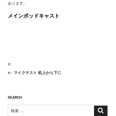
あります。
メインポッドキャスト
投
過
前
稿
去
マイクテスト 机上から下に
ナ
の
ビ
投
ゲ
稿
ー
SEARCH
シ
検
検
ョ
索
索: