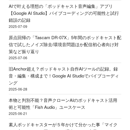
ル！？
AIで叶える理想の「ポッドキャスト音声編集」アプリ
収
い
配
【Google AI Studio】バイブコーディングの可能性と試行
録
に
信・
錯誤の記録
&
す
ポ
2025-07-09
ポ
べ
ッ
ッ
き？
原点回帰の「Tascam DR-07X」5年間のポッドキャスト配
ド
ド
外
信で試したノイズ除去/環境音問題ほか配信初心者向け対
キ
キ
部
策など振り返り
ャ
ャ
か
2025-07-06
ス
ス
ら
ト
旧Anchor超え？ポッドキャスト自作AIツールの記録。録
ト
Spotify
用
音・編集・構成まで！Google AI Studioでバイブコーディ
投
ビ
マ
ング
稿
デ
イ
2025-06-28
–
オ
ク
Google
ポ
本物と判別不能？音声クローンAIのポッドキャスト活用
ア
AI
ッ
術と可能性「Fish Audio」ユースケース
ー
Studio"
ド
2025-06-21
ム
の
キ
ア
素人ポッドキャスターが５年かけて分かった事「マイク
ャ