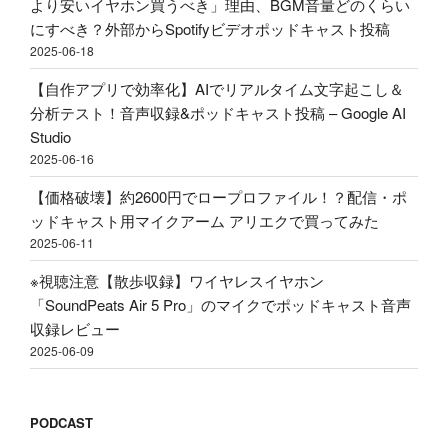
リ
より安いイヤホン買うべき」理由、BGM音量どのくらい
ス
エ
にすべき？外部からSpotifyビデオポッドキャスト投稿
ト
ク
2025-06-18
投
で
稿"
【自作アプリで効率化】AIでリアルタイム文字起こし＆
買
の
分析テスト！音声収録&ポッドキャスト投稿 – Google AI
っ
Studio
て
2025-06-16
み
た"
【価格破壊】約2600円でロープロファイル！？配信・ポ
の
ッドキャスト用マイクアーム アリエクで買ってみた
2025-06-11
※視聴注意【散歩収録】ワイヤレスイヤホン
「SoundPeats Air 5 Pro」のマイクでポッドキャスト音声
収録レビュー
2025-06-09
PODCAST