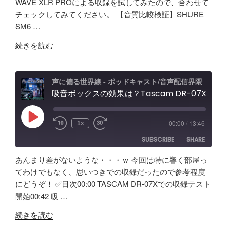
WAVE XLR PROによる収録を試してみたので、合わせて
RSS
Spotify
Elgato
LINK
チェックしてみてください。 【音質比較検証】SHURE
RSS FEED
Wave
SM6 …
EMBED
XLR
"Elgato
Pro
続きを読む
WAVE
レ
XLR
ビ
PRO
ュ
声に偏る世界線 - ポッドキャスト/音声配信界隈
試
吸音ボックスの効果は？Tascam DR-07X&TroyStudioで録音＆検証
ー
し
エ
て
フ
Play
00:00
/
13:46
1x
Episode
み
ェ
SUBSCRIBE
SHARE
た！
ク
ど
ト
あんまり差がないような・・・ｗ 今回は特に響く部屋っ
ん
＆
SHARE
Amazon
Apple Podcasts
てわけでもなく、思いつきでの収録だったので参考程度
な
ノ
にどうぞ！ ✅️目次00:00 TASCAM DR-07Xでの収録テスト
RSS
Spotify
製
LINK
イ
開始00:42 吸 …
RSS FEED
品？
キ
EMBED
"吸
ポ
ャ
続きを読む
音
ッ
ン