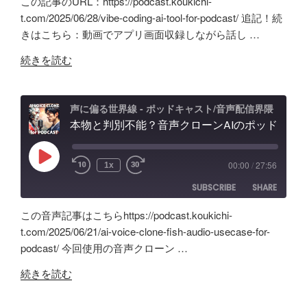
この記事のURL：https://podcast.koukichi-
間
バ
SHARE
Amazon
Apple Podcasts
t.com/2025/06/28/vibe-coding-ai-tool-for-podcast/ 追記！続
の
イ
きはこちら：動画でアプリ画面収録しながら話し …
RSS
Spotify
ポ
LINK
ブ
RSS FEED
"旧
ッ
コ
続きを読む
EMBED
Anchor
ド
ー
超
キ
デ
え？
ャ
ィ
声に偏る世界線 - ポッドキャスト/音声配信界隈
ポ
本物と判別不能？音声クローンAIのポッドキャスト活用術と可能性「Fish Audio」ユースケース
ス
ン
ッ
ト
グ
ド
配
の
Play
00:00
/
27:56
1x
Episode
キ
信
可
SUBSCRIBE
SHARE
ャ
で
能
ス
試
性
この音声記事はこちらhttps://podcast.koukichi-
ト
し
と
SHARE
Amazon
Apple Podcasts
t.com/2025/06/21/ai-voice-clone-fish-audio-usecase-for-
自
た
試
podcast/ 今回使用の音声クローン …
RSS
Spotify
作
LINK
ノ
行
RSS FEED
"本
AI
イ
続きを読む
錯
EMBED
物
ツ
ズ
誤
と
ー
除
の