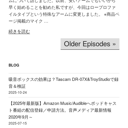
ムについて話しました。以前、安いアームでもいいから
リ
安
早く始めることを勧めた私ですが、今回はロープロファ
RSS
Spotify
ア
LINK
い
イルタイプという特殊なアームに変更しました。 ※商品ペ
RSS FEED
ル
イ
ージ掲載のマイク …
EMBED
タ
ヤ
"【価
イ
ホ
続きを読む
格
ム
ン
Older Episodes »
破
文
買
壊】
字
う
約
起
べ
2600
BLOG
こ
き」
円
し
理
で
吸音ボックスの効果は？Tascam DR-07X&TroyStudioで録
＆
由、
ロ
音＆検証
分
BGM
ー
2025-10-24
析
音
プ
テ
量
【2025年最新版】Amazon Music/Audibleへポッドキャス
ロ
ス
ど
ト番組の配信登録／申請方法。音声メディア最新情報
フ
ト！
の
2020年9月～
ァ
音
く
2025-07-15
イ
声
ら