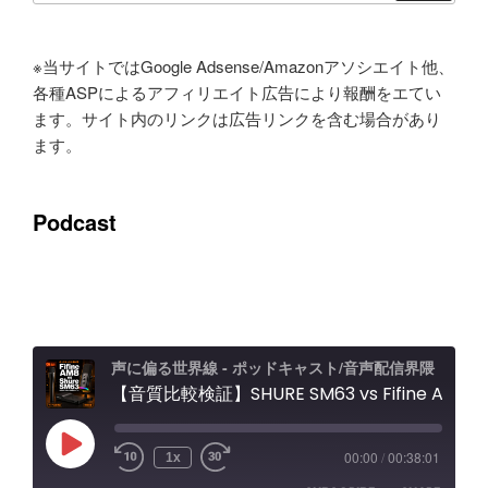
ン
※当サイトではGoogle Adsense/Amazonアソシエイト他、
各種ASPによるアフィリエイト広告により報酬をエてい
ます。サイト内のリンクは広告リンクを含む場合があり
ます。
Podcast
声に偏る世界線 - ポッドキャスト/音声配信界隈
【音質比較検証】SHURE SM63 vs Fifine AM8 / Elgato Wave XLR Proレビュー エフェクト＆ノイキャン効果と機能紹介
Play
00:00
/
00:38:01
1x
Episode